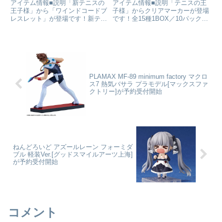
受付開始
10パック入り
アイテム情報■説明「新テニスの
アイテム情報■説明「テニスの王
BOX[DMM.com]が好評発
王子様」から「ワインドコードブ
子様」からクリアマーカーが登場
レスレット」が登場です！新テニ
です！全15種1BOX／10パック入
売中
スの王子様_ワインドコードブレ
り■サイズ約70×150 ㎜ミュージ
スレット 越前リョーマcolleizeで
カルテニスの王子様 4thシーズン
探す
_クリアマーカー 【ラウンドワ
ン】 【BOX／10個パック入
り】colle...
PLAMAX MF-89 minimum factory マクロ
ス7 熱気バサラ プラモデル[マックスファ
クトリー]が予約受付開始
ねんどろいど アズールレーン フォーミダ
ブル 軽装Ver.[グッドスマイルアーツ上海]
が予約受付開始
コメント