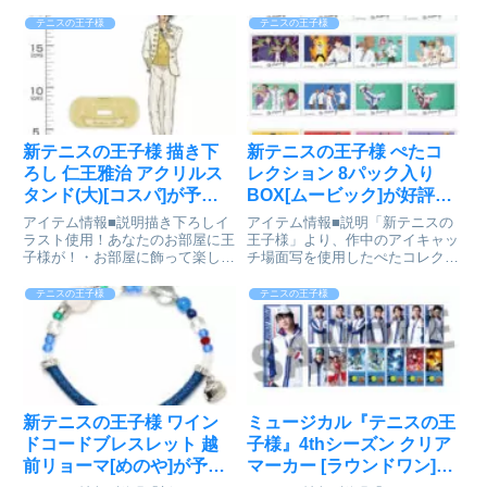
サイズ約85×50 ㎜ミュージカル
サイズ約85×50 ㎜ミュージカル
テニスの王子様 4thシーズン_ア
テニスの王子様 4thシーズン_ア
テニスの王子様
テニスの王子様
クリルバッジ Vol.2 全17種 【ラ
クリルバッジ Vol.3 全22種 【ラ
ウンドワン】【BOX／17個入
ウンドワン】【BOX／22個入
り】co...
り】co...
新テニスの王子様 描き下
新テニスの王子様 ぺたコ
ろし 仁王雅治 アクリルス
レクション 8パック入り
タンド(大)[コスパ]が予約
BOX[ムービック]が好評発
受付開始
売中
アイテム情報■説明描き下ろしイ
アイテム情報■説明「新テニスの
ラスト使用！あなたのお部屋に王
王子様」より、作中のアイキャッ
子様が！・お部屋に飾って楽しも
チ場面写を使用したぺたコレクシ
う。 大きめサイズで存在感バッ
ョンが登場！1パック2枚り 8パ
チリのアクリルスタンドです。■
ック全16種1BOX／8個入り■サイ
テニスの王子様
テニスの王子様
サイズ20cm×14cm以内（商品に
ズ約8×5.5cm以内新テニスの王子
よって異なります） 台座：
様_ぺたコレクション【BOX／8
9×5cm以内新テニスの王子...
個入り】col...
新テニスの王子様 ワイン
ミュージカル『テニスの王
ドコードブレスレット 越
子様』4thシーズン クリア
前リョーマ[めのや]が予約
マーカー [ラウンドワン]