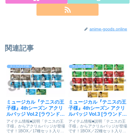
anime-goods.online
関連記事
テニスの王子様
テニスの王子様
ミュージカル『テニスの王
ミュージカル『テニスの王
子様』4thシーズン アクリ
子様』4thシーズン アクリ
ルバッジ Vol.2 [ラウンドワ
ルバッジ Vol.3 [ラウンドワ
ン] 17個入り
ン] 17個入り
アイテム情報■説明「テニスの王
アイテム情報■説明「テニスの王
BOX[DMM.com]が好評発
BOX[DMM.com]が好評発
子様」からアクリルバッジが登場
子様」からアクリルバッジが登場
です！1BOX／17種セット入り■
です！1BOX／22種セット入り■
売中
売中