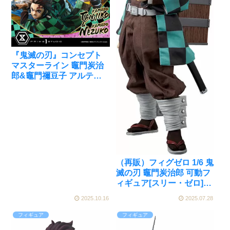
『鬼滅の​刃』​コンセプト
マスターライン 竈門炭治
郎&竈門禰豆子 アルティ
メット版が予約受付開始
（再販）フィグゼロ 1/6 鬼
滅の刃 竈門炭治郎 可動フ
ィギュア[スリー・ゼロ]が
予約受付開始
2025.10.16
2025.07.28
フィギュア
フィギュア