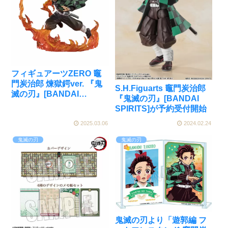
フィギュアーツZERO 竈
門炭治郎 煉獄鍔ver. 『鬼
S.H.Figuarts 竈門炭治郎
滅の刃』[BANDAI
『鬼滅の刃』[BANDAI
SPIRITS]が予約受付開始
SPIRITS]が予約受付開始
2025.03.06
2024.02.24
鬼滅の刃
鬼滅の刃
鬼滅の刃より「遊郭編 フ