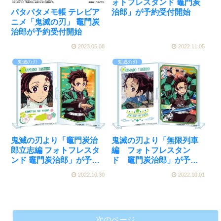
ォトフレスタンド 竈門炭
パタパタメモ帳 テレビア
治郎」が予約受付開始
ニメ「鬼滅の刃」 竈門炭
治郎が予約受付開始
2023.05.08
2022.11.05
鬼滅の刃
鬼滅の刃
鬼滅の刃より「竈門炭治
鬼滅の刃より「無限列車
郎立志編 フォトフレスタ
編 フォトフレスタン
ンド 竈門炭治郎」が予約
ド 竈門炭治郎」が予約
受付開始
受付開始
2022.10.30
2022.10.01
次のページ