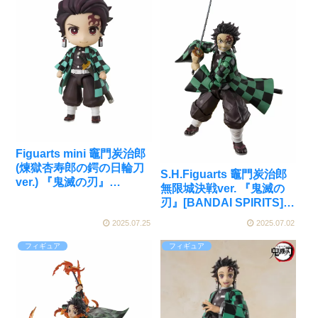
Figuarts mini 竈門炭治郎
(煉獄杏寿郎の鍔の日輪刀
S.H.Figuarts 竈門炭治郎
ver.) 『鬼滅の刃』
無限城決戦ver. 『鬼滅の
[BANDAI SPIRITS]が予約
刃』[BANDAI SPIRITS]が
受付中
予約受付開始
2025.07.25
2025.07.02
フィギュア
フィギュア