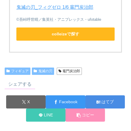
鬼滅の刃_フィグゼロ 1/6 竈門炭治郎
©吾峠呼世晴／集英社・アニプレックス・ufotable
colleizeで探す
フィギュア
鬼滅の刃
竈門炭治郎
シェアする
X
Facebook
はてブ
LINE
コピー