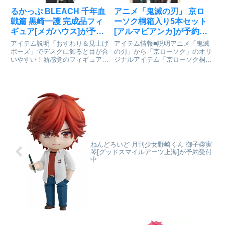
るかっぷ BLEACH 千年血
アニメ「鬼滅の刃」 京ロ
戦篇 黒崎一護 完成品フィ
ーソク桐箱入り5本セット
ギュア[メガハウス]が予約
[アルマビアンカ]が予約受
受付開始
付開始
アイテム説明「おすわり＆見上げ
アイテム情報■説明アニメ「⿁滅
ポーズ」でデスクに飾ると目が合
の刃」から「京ローソク」のオリ
いやすい！新感覚のフィギュアシ
ジナルアイテム「京ローソク桐箱
リーズです。首が自由に動かせ
⼊り5本セット」の登場です。京
る！BLEACH 千年血戦篇_るかっ
ローソクには、蝋や芯など全てに
ぷ 黒崎一護©TITE
植物性の原料が使われており、環
KUBO/SHUEISHA©TITE
境に優しく燃焼時のすすも少ない
KUBO/SHUEISH...
です。また、⼤きくゆっくりと
ゆ...
ねんどろいど 月刊少女野崎くん 御子柴実
琴[グッドスマイルアーツ上海]が予約受付
中