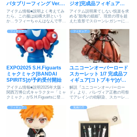
バタブリーフィング Ver.
ジオ]完成品フィギュアが
1/7 完成品フィギュア[ルミ
予約受付開始
アイテム情報■説明よく考えてみ
アイテム説明果てしない悦楽を求
ナスボックス]が予約受付
たら、この服は結構大胆という
める“胎海の娼姫”、現世の理を超
か…ラフィーちゃんはなんで平気
えた造形でスローンレガシーに現
開始
なのかな……Yostarが贈る大人気
出現世や幽界を舞台に、重厚な運
アプリゲーム『アズールレーン』
命の物語が描かれる『ベルセル
フィギュア
フィギュア
より、ナヴィガトーリ級駆逐艦
ク』。この傑作ダークファンタジ
「エマヌエーレ・ペッサーニョ」
ーから、ゴッド・ハンドのひとり
がフィギュアで登場！！今回L...
「スラン」がスローンレガシー
に...
EXPO2025 S.H.Figuarts
ユニコーンオーバーロード
ミャクミャク[BANDAI
スカーレット 1/7 完成品フ
SPIRITS]が予約受付開始
ィギュア[コトブキヤ]が予
約受付中
アイテム情報■説明2025年大阪・
解説『ユニコーンオーバーロー
関西万博公式キャラクター「ミャ
ド』より、パレヴィア正教の司祭
クミャク」がS.H.Figuartsに登
でアレインの幼馴染、スカーレッ
場！S.H.Figuartsが培った可動域
トが1/7スケールフィギュアで登
で、人懐っこい「ミャクミャク」
場！強さと美しさを兼ね備えた魅
フィギュア
鬼滅の刃
ならではのポージングを実現！
力的な姿を、細部までこだわり抜
「2025年大阪・関西万博 公式ラ
いて再現しました。象徴的な赤い
イ...
ドレスや、繊細な造形で再現さ
れ...