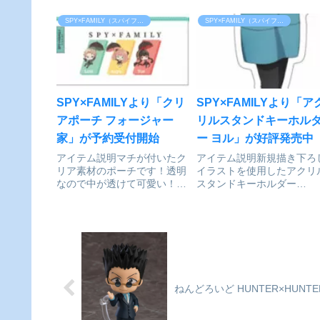
BOX[ムービック]が予約
PUPPELA（パペラ）シリー
す。SPY×FAMILY/アーニ
受付開始
ズが続々登場
フォージャー(ぴーなつ) ぎ
SPY×FAMILY（スパイファミリー）
SPY×FAMILY（スパイファミリー）
♪「PUPPELA（パペラ）」は
ぎゅっとボールペン©遠藤
「可愛い」「使える」「一緒
哉／集英社colleizeで探す
に出歩ける」フィンガーパペ
ットシリーズです。指人形と
してだけでなく...
SPY×FAMILYより「クリ
SPY×FAMILYより「ア
アポーチ フォージャー
リルスタンドキーホル
家」が予約受付開始
ー ヨル」が好評発売中
アイテム説明マチが付いたク
アイテム説明新規描き下ろ
リア素材のポーチです！透明
イラストを使用したアクリ
なので中が透けて可愛い！
スタンドキーホルダー
SPY×FAMILY クリアポーチ
SPY×FAMILY_アクリルス
フォージャー家©遠藤達哉／
ンドキーホルダー/ヨル©遠
集英社colleizeで探す
達哉／集英社colleizeで探す
ねんどろいど HUNTER×HUN