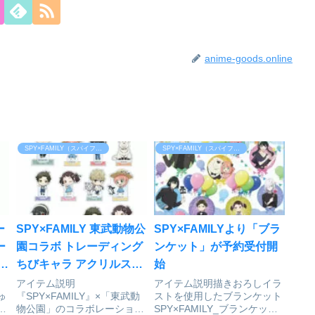
anime-goods.online
SPY×FAMILY（スパイファミリー）
SPY×FAMILY（スパイファミリー）
ー
SPY×FAMILY 東武動物公
SPY×FAMILYより「ブラ
ー
園コラボ トレーディング
ンケット」が予約受付開
ル
ちびキャラ アクリルスタ
始
ンド 12個入りBOX[アル
アイテム説明
アイテム説明描きおろしイラ
ゅ
『SPY×FAMILY』×「東武動
ストを使用したブランケット
マビアンカ]が予約受付開
で
物公園」のコラボレーション
SPY×FAMILY_ブランケット©