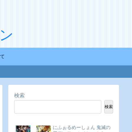
ン
て
検索
検索
にふぉるめーしょん 鬼滅の