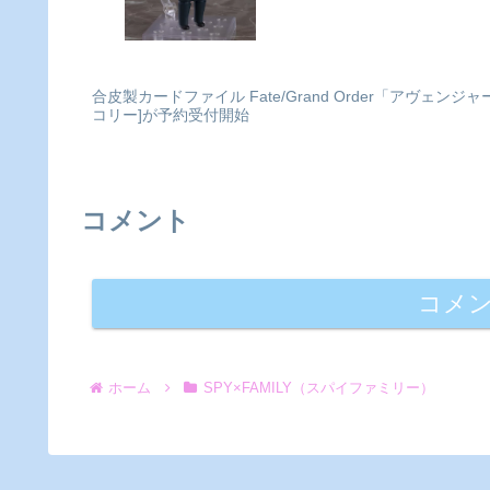
合皮製カードファイル Fate/Grand Order「アヴェ
コリー]が予約受付開始
コメント
コメ
ホーム
SPY×FAMILY（スパイファミリー）