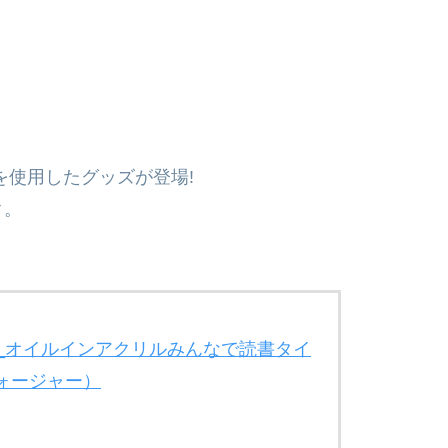
を使用したグッズが登場!
ク。
_オイルインアクリルみんなで読書タイ
フォージャー）