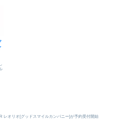
始
ャ・
アイテム「東武動物公園コラ
遠藤達哉／集英社colleizeで
ゅ
ボ トレーディング ちびキャ
探す
達
ラ アクリルスタンド」の登場
です。東武動物公園は、遊園
地、動物園、花と植物の広場
が融合した埼玉県のハイブリ
ッドレジ...
ク
ダ
し
ル
タ
藤
TER レオリオ[グッドスマイルカンパニー]が予約受付開始