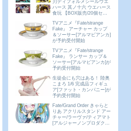
刃ディフォルメシールウエ
ハース 其ノ十六 ウエハース
食玩 【BOX販売/20個セッ
ト】が予約受付開始
TVアニメ『Fate/strange
Fake』 アーチャー カップ
＆ソーサー[アルマビアンカ]
が予約受付開始
TVアニメ『Fate/strange
Fake』 ランサー カップ＆
ソーサー[アルマビアンカ]が
予約受付開始
生徒会にも穴はある！ 陸奥
こまろ 1/6 完成品フィギュ
ア[ファット・カンパニー]が
予約受付開始
Fate/Grand Order きゃらと
りあ アクリルスタンド アー
チャー/ラーヴァ/ティアマト
[アルジャーノンプロダクト]
が予約受付開始