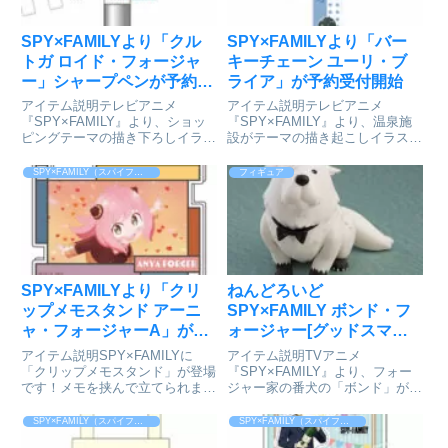
SPY×FAMILYより「クル
SPY×FAMILYより「バー
トガ ロイド・フォージャ
キーチェーン ユーリ・ブ
ー」シャープペンが予約受
ライア」が予約受付開始
付開始
アイテム説明テレビアニメ
アイテム説明テレビアニメ
『SPY×FAMILY』より、ショッ
『SPY×FAMILY』より、温泉施
ピングテーマの描き下ろしイラス
設がテーマの描き起こしイラスト
トを使用したクルトガ(シャープ
を使用したバーキーチェーンで
ペン)の登場です。SPY×FAMILY
す。※2022年7月に先行販売した
SPY×FAMILY（スパイファミリー）
フィギュア
クルトガ ロイド・フォージャー
商品となりますSPY×FAMILY バ
©遠藤達哉／集英社colleizeで探
ーキーチェーン ユーリ・ブライ
す
ア©遠藤達哉／集英社...
SPY×FAMILYより「クリ
ねんどろいど
ップメモスタンド アーニ
SPY×FAMILY ボンド・フ
ャ・フォージャーA」が予
ォージャー[グッドスマイ
約受付開始
ルカンパニー]が予約受付
アイテム説明SPY×FAMILYに
アイテム説明TVアニメ
開始
「クリップメモスタンド」が登場
『SPY×FAMILY』より、フォー
です！メモを挟んで立てられます
ジャー家の番犬の「ボンド」がね
SPY×FAMILY_クリップメモスタ
んどろいどで登場です！●表情パ
ンド アーニャ・フォージャーA©
ーツ：「通常顔」「ショック顔」
SPY×FAMILY（スパイファミリー）
SPY×FAMILY（スパイファミリー）
遠藤達哉／集英社colleizeで探す
●オプションパーツ：「リード」