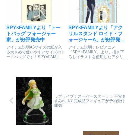
「餌」ほか専用台座付属
SPY×FAMILY_ねんどろいど ボ
ン...
SPY×FAMILYより「トー
SPY×FAMILYより「アク
トバッグ フォージャー
リルスタンド ロイド・フ
家」が好評発売中
ォージャーA」が好評発売
中
アイテム説明A3サイズの紙が入
アイテム説明テレビアニメ
る大きめで使いやすいサイズのト
『SPY×FAMILY』より、描き下
ートバッグです！SPY×FAMILY
ろしイラストを使用したアクリル
トートバッグ フォージャー家©
スタンドの登場です。
遠藤達哉／集英社colleizeで探す
SPY×FAMILY_アクリルスタンド
ロイド・フォージャーA©遠藤達
哉／集英社colleizeで探す
ラブライブ！スーパースター！！ 平安名
すみれ 1/7 完成品フィギュアが予約受付
開始