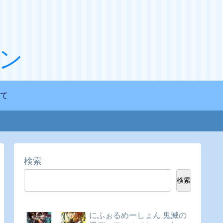
ン
て
検索
検索
にふぉるめーしょん 鬼滅の