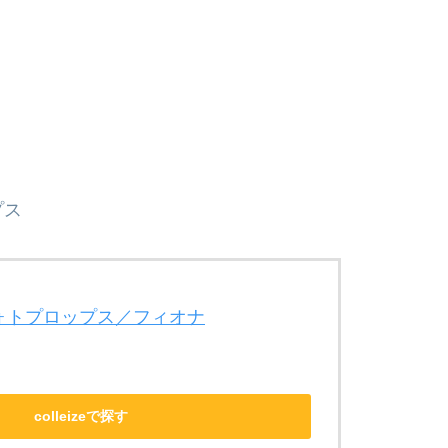
プス
_フォトプロップス／フィオナ
colleizeで探す