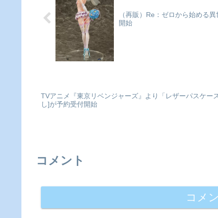
(冬ver.)...
（再販）Re：ゼロから始める異世界
開始
TVアニメ『東京リベンジャーズ』より「レザーパスケース Ve
し]が予約受付開始
コメント
コメ