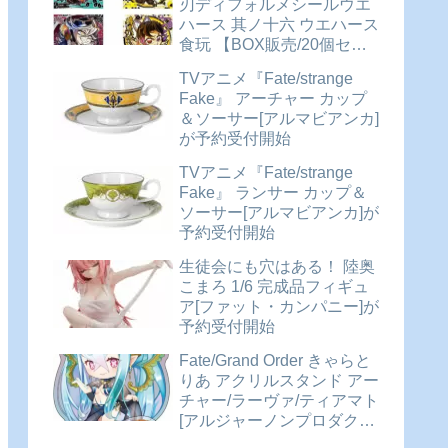
刃ディフォルメシールウエ
ハース 其ノ十六 ウエハース
食玩 【BOX販売/20個セッ
ト】が予約受付開始
TVアニメ『Fate/strange
Fake』 アーチャー カップ
＆ソーサー[アルマビアンカ]
が予約受付開始
TVアニメ『Fate/strange
Fake』 ランサー カップ＆
ソーサー[アルマビアンカ]が
予約受付開始
生徒会にも穴はある！ 陸奥
こまろ 1/6 完成品フィギュ
ア[ファット・カンパニー]が
予約受付開始
Fate/Grand Order きゃらと
りあ アクリルスタンド アー
チャー/ラーヴァ/ティアマト
[アルジャーノンプロダクト]
が予約受付開始