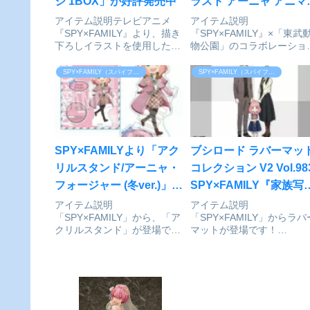
ジ 1BOX」が好評発売中
ラスト アーニャ アニマ
柄ver. クリアファイル
アイテム説明テレビアニメ
アイテム説明
『SPY×FAMILY』より、描き
『SPY×FAMILY』×「東武
予約受付開始
下ろしイラストを使用したト
物公園」のコラボレーショ
レーディングハート缶バッジ
アイテム「東武動物公園コ
の登場です。ラインナップ：
ボ 描き下ろしイラスト ア
SPY×FAMILY（スパイファミリー）
SPY×FAMILY（スパイファミリー）
ロイド・フォージャーA、ヨ
ニャ・フォージャー アニマ
ル・フォージャーA、アーニ
柄ver. クリアファイル」の
ャ・フォージャーA、ロイ
場です。東武動物公園は、
ド・フォージャーB、ヨル・
園地、動物園、花と植物の
フ...
場...
SPY×FAMILYより「アク
ブシロード ラバーマッ
リルスタンド/アーニャ・
コレクション V2 Vol.98
フォージャー (冬ver.)」が
SPY×FAMILY『家族写
予約受付開始
真』[ブシロード]が予約
アイテム説明
アイテム説明
「SPY×FAMILY」から、「ア
「SPY×FAMILY」からラバ
付開始
クリルスタンド」が登場で
マットが登場です！
す！※仕様上、パーツを台座
SPY×FAMILY_ブシロード 
に接合した際にはめ込みが緩
バーマットコレクション V
い場合がございます。予めご
Vol.983 家族写真©遠藤達哉
了承ください。
／集英社colleizeで探す
SPY×FAMILY_アクリルスタ
ンド/アーニャ・フォージャー