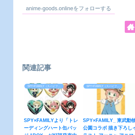
anime-goods.onlineをフォローする
関連記事
SPY×FAMILY（スパイファミリー）
SPY×FAMILY（スパイファミリー）
SPY×FAMILYより「トレ
SPY×FAMILY_ 東武動
ーディングハート缶バッ
公園コラボ 描き下ろし