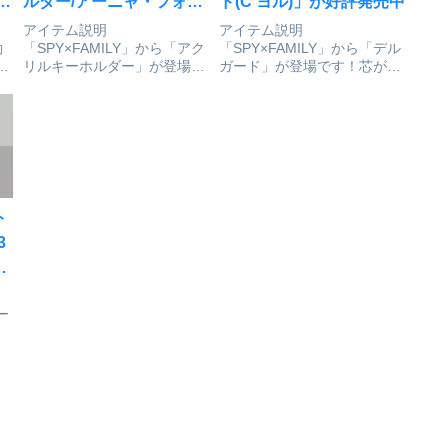
ル
ルダー/アーニャ・フォー
ド(C ヨル)」が好評発売中
が
ジャー(なわとび)」が予約
アイテム説明
アイテム説明
動
「SPY×FAMILY」から「アク
「SPY×FAMILY」から「デル
受付開始
ン
リルキーホルダー」が登場で
ガード」が登場です！芯が折
ラ
す！SPY×FAMILY_ぷちめも
れにくいシャープペンシルデ
ー
っ！アクリルキーホルダー/ア
ルガードが登場！ヨルの朝の
ル
ーニャ・フォージャー(なわ
お支度をイメージした描き下
登
とび)©遠藤達哉／集英社
ろしイラストを使用0.5㎜芯
遊
colleizeで探す
対応スパイファミリー_デル
広
ガード(C ヨル)©遠藤達哉／
集英社...
ト
3
受
ー
ラ
2