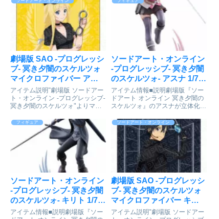
ソードアート・オンライン
フィギュア
劇場版 SAO -プログレッシ
ソードアート・オンライン
ブ- 冥き夕闇のスケルツォ
-プログレッシブ- 冥き夕闇
マイクロファイバー アリ
のスケルツォ- アスナ 1/7
ス 怪盗/警察 ver.[コンテン
完成品フィギュア
アイテム説明"劇場版 ソードアー
アイテム情報■説明劇場版『ソー
ツシード]が好評発売中
[ENSOUTOYS]が予約受付
ト・オンライン -プログレッシブ-
ドアート オンライン 冥き夕闇の
冥き夕闇のスケルツォ"よりマイ
スケルツォ』のアスナが立体化！
開始
クロファイバーが発売！劇場版
剣を構え、ボスに立ち向かうアス
ソードアート・オンライン -プロ
ナです。そんなアスナを手元に迎
フィギュア
ソードアート・オンライン
グレッシブ- 冥き夕闇のスケルツ
え、彼女と一緒にゲームの世界で
ォ_マイクロファイバー アリス
冒険しましょう！専用台座付属■
怪盗/警察 ve...
サイズ全高：約235mm劇場...
ソードアート・オンライン
劇場版 SAO -プログレッシ
-プログレッシブ- 冥き夕闇
ブ- 冥き夕闇のスケルツォ
のスケルツォ- キリト 1/7
マイクロファイバー キリ
完成品フィギュア
ト 怪盗/警察 ver.[コンテン
アイテム情報■説明劇場版『ソー
アイテム説明"劇場版 ソードアー