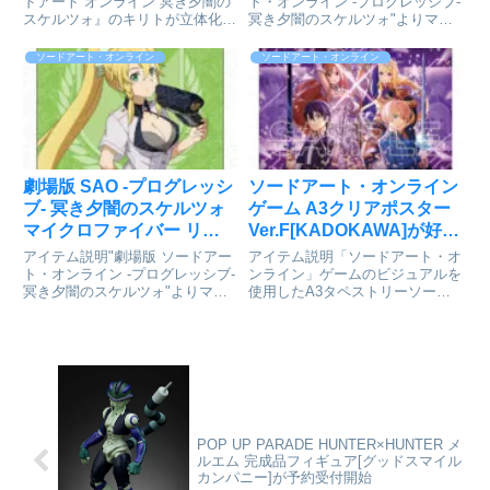
[ENSOUTOYS]が予約受付
ツシード]が好評発売中
ドアート オンライン 冥き夕闇の
ト・オンライン -プログレッシブ-
スケルツォ』のキリトが立体化！
冥き夕闇のスケルツォ"よりマイ
開始
いざ攻撃の準備！剣を構え、ボス
クロファイバーが発売！劇場版
に立ち向かうキリトです。そんな
ソードアート・オンライン -プロ
ソードアート・オンライン
ソードアート・オンライン
キリトを手元に迎え、彼と一緒に
グレッシブ- 冥き夕闇のスケルツ
ゲームの世界で冒険しましょう！
ォ_マイクロファイバー キリト
専用台座付属■サイズ全高：約...
怪盗/警察 ve...
劇場版 SAO -プログレッシ
ソードアート・オンライン
ブ- 冥き夕闇のスケルツォ
ゲーム A3クリアポスター
マイクロファイバー リー
Ver.F[KADOKAWA]が好評
ファ 怪盗/警察 ver.[コンテ
発売中
アイテム説明"劇場版 ソードアー
アイテム説明「ソードアート・オ
ンツシード]が好評発売中
ト・オンライン -プログレッシブ-
ンライン」ゲームのビジュアルを
冥き夕闇のスケルツォ"よりマイ
使用したA3タペストリーソード
クロファイバーが発売！劇場版
アート・オンライン_ゲーム A3
ソードアート・オンライン -プロ
クリアポスター Ver.F©2020 川原
グレッシブ- 冥き夕闇のスケルツ
礫/KADOKAWA/SAO-P
ォ_マイクロファイバー リーファ
Projectcolleizeで探す
怪盗/警察 v...
POP UP PARADE HUNTER×HUNTER メ
ルエム 完成品フィギュア[グッドスマイル
カンパニー]が予約受付開始