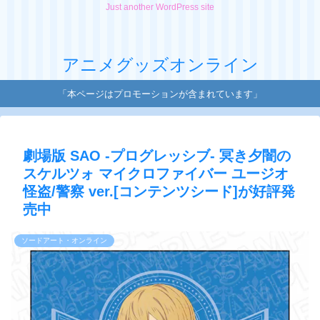
Just another WordPress site
アニメグッズオンライン
「本ページはプロモーションが含まれています」
劇場版 SAO -プログレッシブ- 冥き夕闇の
スケルツォ マイクロファイバー ユージオ
怪盗/警察 ver.[コンテンツシード]が好評発
売中
ソードアート・オンライン