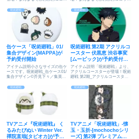
としたデフォルメのマスコット！
したデフォルメのマスコット！M
BIGは全長30cmの大ボリュー
サイズは全長20cm！通常サイズ
呪術廻戦
呪術廻戦
ム！劇場版 呪術廻戦0 ふわコロ
の約2倍のボリュームです♪劇場
りんBIG G ミゲル© 2021「劇場
版 呪術廻戦0 ふわコロりんMsize
版 呪術廻戦 ...
D パンダ© 202...
缶ケース「呪術廻戦」01/
呪術廻戦 第2期 アクリルコ
集合デザイン[MAPPA]が
ースター 伏黒恵 渋谷事変
予約受付開始
[ムービック]が予約受付開
始
アイテム説明小さなサイズの缶ケ
アイテム説明「呪術廻戦」より、
ースです。呪術廻戦_缶ケース01/
アクリルコースターが登場！呪術
集合デザイン©芥見下々／集英
廻戦 第2期_アクリルコースター
社・呪術廻戦製作委員会colleize
／伏黒 恵 渋谷事変©芥見下々
で探す
／集英社・呪術廻戦製作委員会
呪術廻戦
呪術廻戦
colleizeで探す
TVアニメ『呪術廻戦』 く
TVアニメ「呪術廻戦」-懐
るみたぴぬい Winter Ver.
玉・玉折-[mochochoシリ
禪院直哉[タピオカ]が予約
ーズ] 第2弾 プレミアムチ