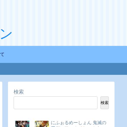
ン
て
検索
検索
にふぉるめーしょん 鬼滅の