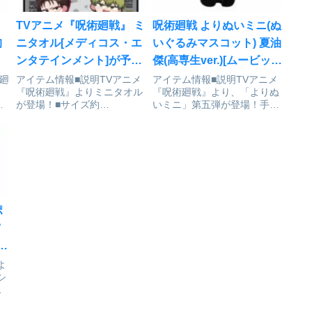
TVアニメ『呪術廻戦』 ミ
呪術廻戦 よりぬいミニ(ぬ
狗
ニタオル[メディコス・エ
いぐるみマスコット) 夏油
ンタテインメント]が予約
傑(高専生ver.)[ムービッ
受付中
ク]が予約受付開始
廻
アイテム情報■説明TVアニメ
アイテム情報■説明TVアニメ
『呪術廻戦』よりミニタオル
『呪術廻戦』より、「よりぬ
ふ
が登場！■サイズ約
いミニ」第五弾が登場！手の
ル
H200mm×W200mm呪術廻戦
ひらサイズのおすわりタイプ
長
_ミニタオル©芥見下々／集英
で、ぬい撮りにもピッタリ！
場
社・呪術廻戦製作委員会通販
手と首は動かしてポーズをつ
サイトで検索する
けることができます。※商品
場版
には若干の個体差がございま
す。■サイズ全長約
10cm（キ...
ポ
よ
シ
ダ
常仕