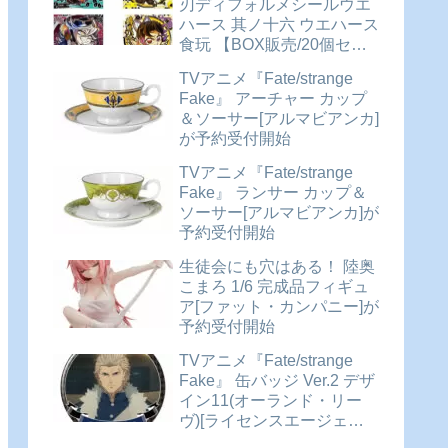
刃ディフォルメシールウエ
ハース 其ノ十六 ウエハース
食玩 【BOX販売/20個セッ
ト】が予約受付開始
TVアニメ『Fate/strange
Fake』 アーチャー カップ
＆ソーサー[アルマビアンカ]
が予約受付開始
TVアニメ『Fate/strange
Fake』 ランサー カップ＆
ソーサー[アルマビアンカ]が
予約受付開始
生徒会にも穴はある！ 陸奥
こまろ 1/6 完成品フィギュ
ア[ファット・カンパニー]が
予約受付開始
TVアニメ『Fate/strange
Fake』 缶バッジ Ver.2 デザ
イン11(オーランド・リー
ヴ)[ライセンスエージェン
ト]が予約受付中