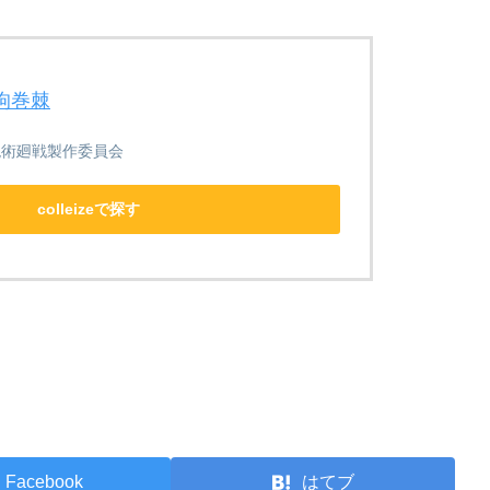
_狗巻棘
呪術廻戦製作委員会
colleizeで探す
Facebook
はてブ