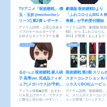
TVアニメ「呪術廻戦」-懐
劇場版 呪術廻戦0より
玉・玉折-[mochochoシ
「ふわコロりんBIG A 
リーズ] 第2弾 レザーチャ
巻棘」が予約受付開始
ーム Mocho-YA (五条悟)
アイテム説明・上質な合皮タ
アイテム説明「劇場版 呪術
イプのキーホルダーです。・
戦0」から【ふわコロりん
が予約受付開始
お好きなキャラクターを服や
BIG】が登場！まんまるで
カバンのアクセントに！呪術
わふわコロッとしたデフォ
廻戦 -懐玉・玉折-_第2弾 レ
メのマスコット！BIGは全
フィギュア
呪術廻戦
ザーチャーム Mocho-YA 五条
30cmの大ボリューム！劇
悟©芥見下々／集英社・呪術
版 呪術廻戦0 ふわコロりん
廻戦製作委員会colleizeで探
BIG C 狗巻棘© 2021「劇
す
呪術廻戦 ...
るかっぷ 呪術廻戦 家入硝
呪術廻戦 第2期 スリム
子 高専ver. 完成品フィギ
スターコレクション 8パ
ュア[メガハウス]が予約受
ック入りBOX[ムービッ
付中
ク]が予約受付開始
アイテム情報■説明「おすわ
アイテム説明「呪術廻戦」
り＆見上げポーズ」でデスク
り、スリムポスターコレク
に飾ると目が合いやすい！新
ョンが登場！1パックラン
感覚のフィギュアシリーズで
ム2枚入り／8柄16種（通