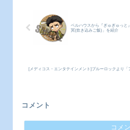
す。首が自由に動かせる！呪
様8種、特殊加工（ホログ
術廻戦_るかっぷ 家入硝子 高
ム加工）8種）※通常仕様
専Ver.colleizeで探す
ホログラム加工は同絵柄で
す。※1BOXで全種類が揃
ない場合がございます。ご
ベルハウスから『ぎゅぎゅっと
承...
冥(炊き込みご飯)」を紹介
[メディコス・エンタテインメント]ブルーロックより「アク
コメント
コメ