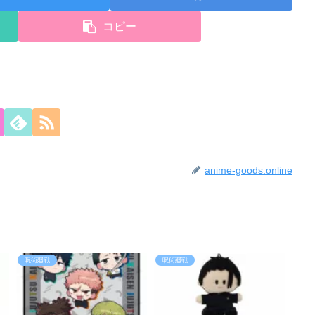
コピー
anime-goods.online
呪術廻戦
呪術廻戦