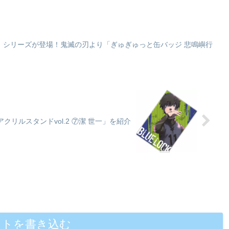
ラ
と
わ
了
』シリーズが登場！鬼滅の刃より「ぎゅぎゅっと缶バッジ 悲鳴嶼行
リルスタンドvol.2 ⑦潔 世一」を紹介
ントを書き込む