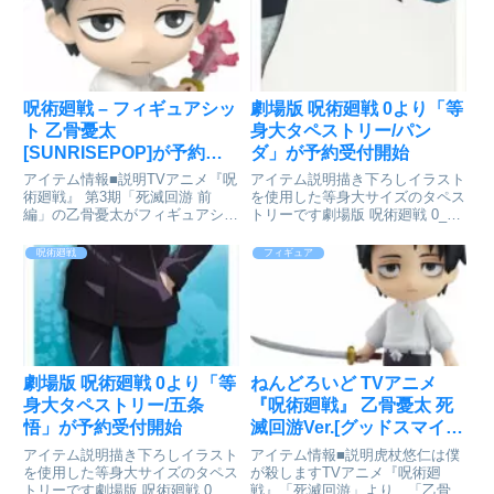
販サイトで検索する
呪術廻戦 – フィギュアシッ
劇場版 呪術廻戦 0より「等
ト 乙骨憂太
身大タペストリー/パン
[SUNRISEPOP]が予約受
ダ」が予約受付開始
付中
アイテム情報■説明TVアニメ『呪
アイテム説明描き下ろしイラスト
術廻戦』 第3期「死滅回游 前
を使用した等身大サイズのタペス
編」の乙骨憂太がフィギュアシッ
トリーです劇場版 呪術廻戦 0_等
トになって登場。名場面を再現し
身大タペストリー/パンダ©
たフィギュアシットを是非お手元
2021「劇場版 呪術廻戦 0」製作
呪術廻戦
フィギュア
にお迎えください！※「呪術廻戦
委員会 ©芥見下々／集英社
- フィギュアシット 虎杖悠二」
colleizeで探す
（別売り）とあわせて飾ろ...
劇場版 呪術廻戦 0より「等
ねんどろいど TVアニメ
身大タペストリー/五条
『呪術廻戦』 乙骨憂太 死
悟」が予約受付開始
滅回游Ver.[グッドスマイル
カンパニー]が予約受付開
アイテム説明描き下ろしイラスト
アイテム情報■説明虎杖悠仁は僕
始
を使用した等身大サイズのタペス
が殺しますTVアニメ『呪術廻
トリーです劇場版 呪術廻戦 0_等
戦』「死滅回游」より、「乙骨憂