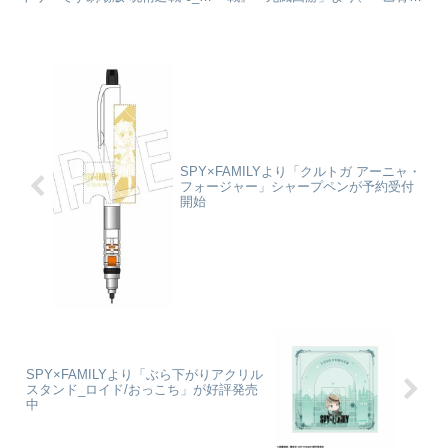
身大タペストリー/五条 悟©
太」がねんどろいどになって登場
2021「劇場版 呪術廻戦 0」製作
です！表情パーツ： 「不穏顔」
委員会 ©芥見下々／集英社
「煽り顔」ほかオプションパー
colleizeで探す
ツ：「刀」ほか専用台座付属呪術
廻戦_ねんどろいど 乙骨憂太 死
滅...
SPY×FAMILYより「クルトガ アーニャ・
フォージャー」シャープペンが予約受付
開始
SPY×FAMILYより「ぶら下がりアクリル
スタンド_ロイド/おっこち」が好評発売
中