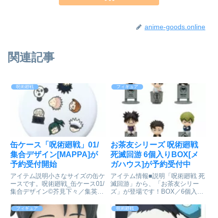
anime-goods.online
関連記事
呪術廻戦
フィギュア
缶ケース「呪術廻戦」01/
お茶友シリーズ 呪術廻戦
集合デザイン[MAPPA]が
死滅回游 6個入りBOX[メ
予約受付開始
ガハウス]が予約受付中
アイテム説明小さなサイズの缶ケ
アイテム情報■説明「呪術廻戦 死
ースです。呪術廻戦_缶ケース01/
滅回游」から、「お茶友シリー
集合デザイン©芥見下々／集英
ズ」が登場です！BOX／6個入り
社・呪術廻戦製作委員会colleize
呪術廻戦 死滅回游_お茶友シリー
で探す
ズ【BOX／6個入り】©芥見下々
フィギュア
呪術廻戦
／集英社・呪術廻戦製作委員会通