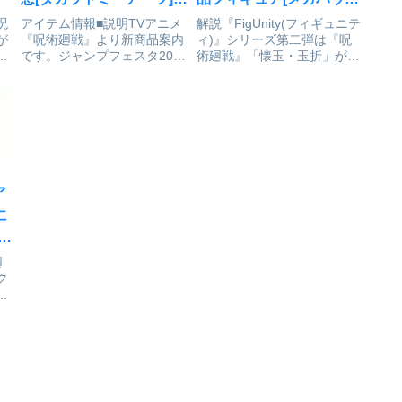
予約受付中
が予約受付中
呪
アイテム情報■説明TVアニメ
解説『FigUnity(フィギュニテ
が
『呪術廻戦』より新商品案内
ィ)』シリーズ第二弾は『呪
は
です。ジャンプフェスタ2026
術廻戦』「懐玉・玉折」が登
に
で発表した、タカラトミーア
場！『Figure』+『Unity(団
げ
ーツオリジナルビジュアル
結)』を組み合わせたコンセ
愛
「GAREKI」を使用したアク
プトで、作品愛やキャラクタ
ュ
リルスタンドプレートが登
ー愛を形にし、キャラクター
＆
場！戦いに挑むキャラクター
同士の関係性をクローズアッ
のかっこいい姿に注目で
プしたディ...
す！...
ア
仁
受
廻
ク
！
m
ク
芥
製
す