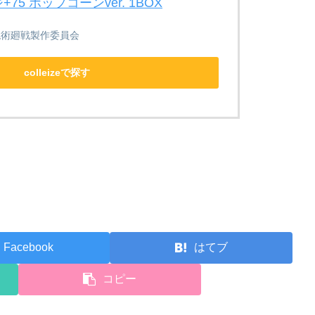
75 ポップコーンver. 1BOX
呪術廻戦製作委員会
colleizeで探す
Facebook
はてブ
コピー