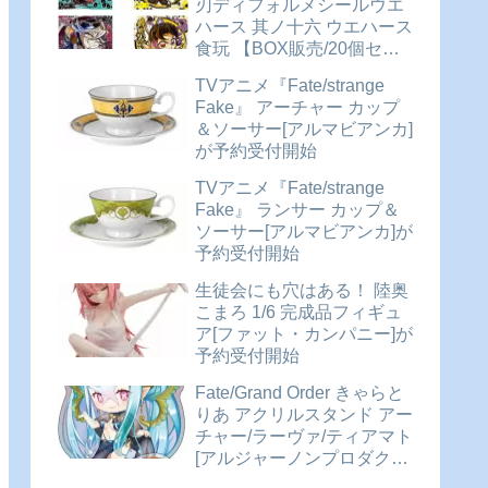
刃ディフォルメシールウエ
ハース 其ノ十六 ウエハース
食玩 【BOX販売/20個セッ
ト】が予約受付開始
TVアニメ『Fate/strange
Fake』 アーチャー カップ
＆ソーサー[アルマビアンカ]
が予約受付開始
TVアニメ『Fate/strange
Fake』 ランサー カップ＆
ソーサー[アルマビアンカ]が
予約受付開始
生徒会にも穴はある！ 陸奥
こまろ 1/6 完成品フィギュ
ア[ファット・カンパニー]が
予約受付開始
Fate/Grand Order きゃらと
りあ アクリルスタンド アー
チャー/ラーヴァ/ティアマト
[アルジャーノンプロダクト]
が予約受付開始