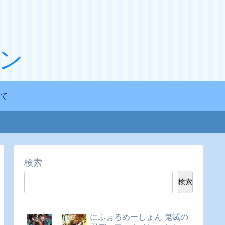
ン
て
検索
検索
にふぉるめーしょん 鬼滅の