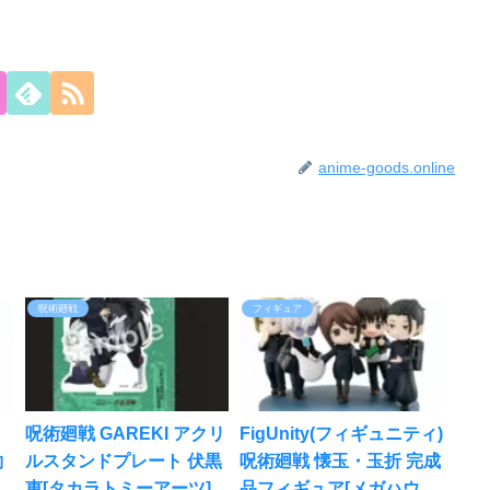
anime-goods.online
呪術廻戦
フィギュア
呪術廻戦 GAREKI アクリ
FigUnity(フィギュニティ)
約
ルスタンドプレート 伏黒
呪術廻戦 懐玉・玉折 完成
恵[タカラトミーアーツ]が
品フィギュア[メガハウス]