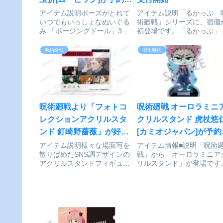
付開始
アイテム説明ポーズがとれて
アイテム説明「るかっぷ 
いつでもいっしょなぬいぐる
術廻戦」シリーズに、宿儺
み 「ポージングドール」3種
初登場です。「るかっぷ」
が登場！手足が長めなので小
「look up(見上げる)」を元
物を持たせることもできま
した造語で、あなたを見上
呪術廻戦
呪術廻戦
す。呪術廻戦 第2期_ポージ
て見つめているような、可
ングドール／伏黒 甚爾 懐
い仕草が特徴の人気フィギ
玉・玉折©芥見下々／集英
アシリーズです。「見上げ
社・呪術廻戦製作委員会
おすわりポーズ」で、デ...
colle...
呪術廻戦より「フォトコ
呪術廻戦 オーロラミニ
レクションアクリルスタ
クリルスタンド 虎杖悠
ンド 釘崎野薔薇」が好評
[カミオジャパン]が予約
発売中
付中
アイテム説明様々な場面写を
アイテム情報■説明「呪術
散りばめたSNS調デザインの
戦」から「オーロラミニア
アクリルスタンドフィギュア
リルスタンド」が登場です
が登場！左上部分が透明なの
■サイズ約H80×W55×D3m
で、好きな背景を入れるの
呪術廻戦_オーロラミニア
も、好きなキャラクターのイ
リルスタンド 虎杖悠仁©
ラストを後ろに飾るのもよ
見下々／集英社・呪術廻戦
し！色んな楽しみ方ができま
作委員会通販サイトで検索
す。よくみるとアイコンにも
る