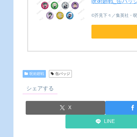
呪術廻戦_缶バッジ+
©芥見下々／集英社・
呪術廻戦
缶バッジ
シェアする
X
LINE