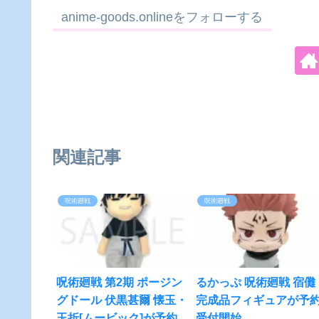
anime-goods.onlineをフォローする
関連記事
呪術廻戦
呪術廻戦
呪術廻戦 第2期 ポージン
るかっぷ 呪術廻戦 宿儺
グドール 伏黒甚爾 懐玉・
完成品フィギュアが予
玉折[ムービック]が予約受
受付開始