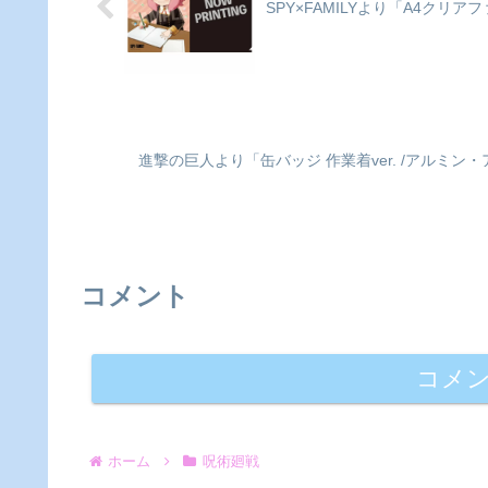
ポイント...
SPY×FAMILYより「A4クリ
進撃の巨人より「缶バッジ 作業着ver. /アルミン
コメント
コメ
ホーム
呪術廻戦