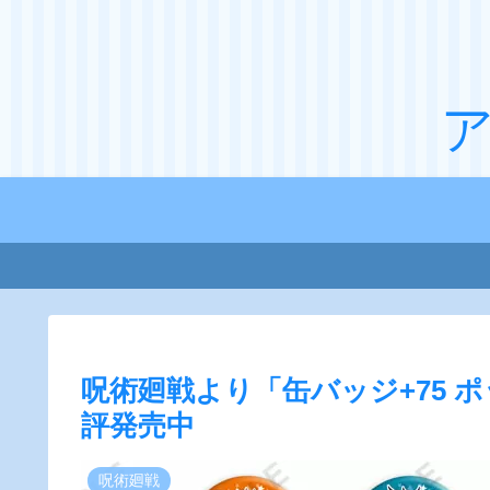
呪術廻戦より「缶バッジ+75 ポッ
評発売中
呪術廻戦