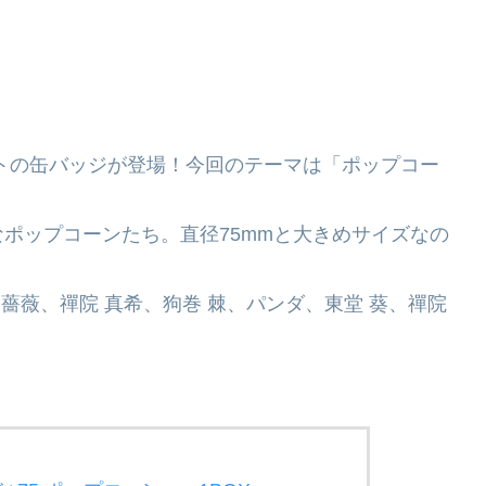
トの缶バッジが登場！今回のテーマは「ポップコー
ポップコーンたち。直径75mmと大きめサイズなの
野薔薇、禪院 真希、狗巻 棘、パンダ、東堂 葵、禪院