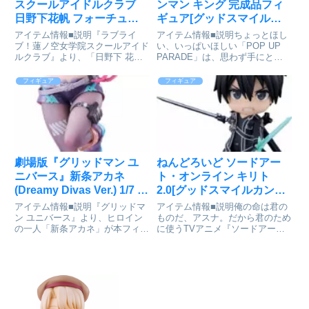
スクールアイドルクラブ
ンマン キング 完成品フィ
日野下花帆 フォーチュン
ギュア[グッドスマイルカ
ムービーVer. 1/7 完成品フ
ンパニー]が予約受付開始
アイテム情報■説明『ラブライ
アイテム情報■説明ちょっとほし
ィギュア[ベルファイン]が
ブ！蓮ノ空女学院スクールアイド
い、いっぱいほしい「POP UP
ルクラブ』より、「日野下 花
PARADE」は、思わず手にとっ
予約受付開始
帆」と「乙宗 梢」が「スリーズ
てしまうお手頃価格、全高17～
ブーケ」の楽曲「フォーチュンム
18cmの飾りやすいサイズ、スピ
フィギュア
フィギュア
ービー」の衣装にて1/7スケール
ーディにお届けなど、フィギュア
フィギュアで登場！描き下ろしイ
ファンにやさしいカタチを追求し
ラストをモチーフに立体化しまし
たフィギュアシリーズで...
た...
劇場版『グリッドマン ユ
ねんどろいど ソードアー
ニバース』新条アカネ
ト・オンライン キリト
(Dreamy Divas Ver.) 1/7 完
2.0[グッドスマイルカンパ
成品フィギュア[Solarain]
ニー]が予約受付中
アイテム情報■説明『グリッドマ
アイテム情報■説明俺の命は君の
が予約受付開始
ン ユニバース』より、ヒロイン
ものだ、アスナ。だから君のため
の一人「新条アカネ」が本フィギ
に使うTVアニメ『ソードアー
ュアオリジナル衣装「Dreamy
ト・オンライン』より「キリト」
Divas Ver.」で1/7スケールフィギ
が再びねんどろいどになって登場
ュアとなって登場！キャラクター
です！●表情パーツ：「自信顔」
デザインを担当する坂本 勝氏に
「戦闘顔」「やれやれ顔」●オプ
よる新規描き...
ションパーツ：「エリュシデー
タ」...