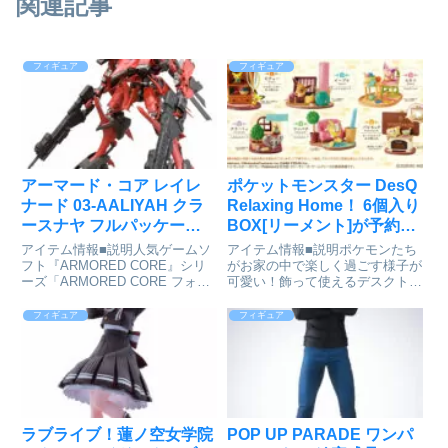
関連記事
フィギュア
フィギュア
アーマード・コア レイレ
ポケットモンスター DesQ
ナード 03-AALIYAH クラ
Relaxing Home！ 6個入り
ースナヤ フルパッケージ
BOX[リーメント]が予約受
Ver. 1/72 プラモデル[コト
付中
アイテム情報■説明人気ゲームソ
アイテム情報■説明ポケモンたち
ブキヤ]が予約受付開始
フト『ARMORED CORE』シリ
がお家の中で楽しく過ごす様子が
ーズ「ARMORED CORE フォー
可愛い！飾って使えるデスクトッ
アンサー」より「クラースナヤ」
プフィギュアが登場！内容物：フ
が付属品を新たに追加したフルパ
ィギュア1BOX／6個入り１ボッ
フィギュア
フィギュア
ッケージ仕様で商品化！■サイズ
クス購入で全種類揃う商品です。
約145mmアーマード・コア V.I.
ポケットモンスター_DesQ
シリーズ...
Relaxing Home!...
ラブライブ！蓮ノ空女学院
POP UP PARADE ワンパ