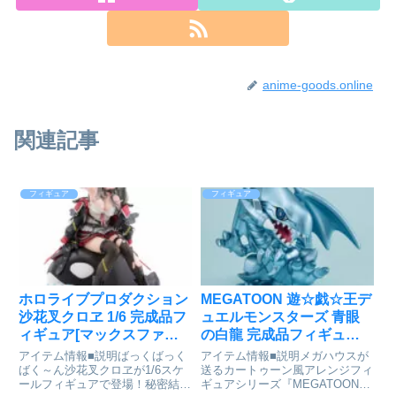
anime-goods.online
関連記事
フィギュア
フィギュア
ホロライブプロダクション
MEGATOON 遊☆戯☆王デ
沙花叉クロヱ 1/6 完成品フ
ュエルモンスターズ 青眼
ィギュア[マックスファク
の白龍 完成品フィギュア
トリー]が予約受付開始
[メガハウス]が予約受付中
アイテム情報■説明ばっくばっく
アイテム情報■説明メガハウスが
ばく～ん沙花叉クロヱが1/6スケ
送るカートゥーン風アレンジフィ
ールフィギュアで登場！秘密結社
ギュアシリーズ『MEGATOON』