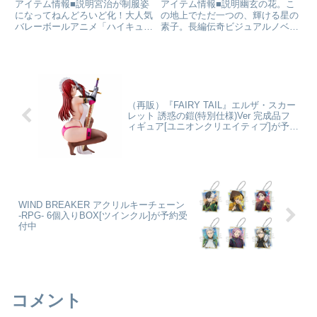
受付開始
星の内海～ 1/8フィギュア
アイテム情報■説明宮治が制服姿
アイテム情報■説明幽玄の花。こ
[マックスファクトリー]が
になってねんどろいど化！大人気
の地上でただ一つの、輝ける星の
バレーボールアニメ「ハイキュ
素子。長編伝奇ビジュアルノベル
予約受付開始
ー！！」より、「宮治」が稲荷崎
『月姫 -A piece of blue glass
高校の制服姿で登場！●表情パー
moon-』より、星の内海に佇む
ツ：「ニヤリ顔」「呆れ顔」●オ
「アルクェイド・ブリュンスタッ
プションパーツ：「おにぎり」
ド」をスケールフィギュア化。千
「バレーボール柄台座」ほか専用
年城...
台座...
（再販）『FAIRY TAIL』エルザ・スカー
レット 誘惑の鎧(特別仕様)Ver 完成品フ
ィギュア[ユニオンクリエイティブ]が予約
受付中
WIND BREAKER アクリルキーチェーン
-RPG- 6個入りBOX[ツインクル]が予約受
付中
コメント