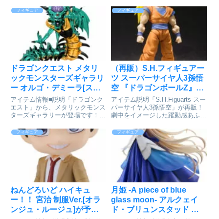
holoXの掃除屋でインターン生、
かっこよくもカワイイアレンジで
シャチの沙花叉クロヱが1/6スケ
あなたのお部屋を彩ります。メガ
フィギュア
フィギュア
ールフィギュアで登場です。小悪
ハウスが送るカートゥーン風アレ
魔的な表情を浮かべる顔、パール
ンジ新ブランド始動!!■サイズ全
がかった美しい髪の毛な...
高約125mm遊☆戯☆王...
ドラゴンクエスト メタリ
（再販）S.H.フィギュアー
ックモンスターズギャラリ
ツ スーパーサイヤ人3孫悟
ー オルゴ・デミーラ[スク
空 『ドラゴンボールZ』
ウェア・エニックス]が予
[BANDAI SPIRITS]が予約
アイテム情報■説明「ドラゴンク
アイテム説明「S.H.Figuarts スー
約受付中
受付開始
エスト」から、メタリックモンス
パーサイヤ人3孫悟空」が再販！
ターズギャラリーが登場です！ド
劇中をイメージした躍動感あふれ
ラゴンクエスト_メタリックモン
るポージングが再現可能。交換用
スターズギャラリー オルゴ・デ
表情パーツや交換用手首も付属。
フィギュア
フィギュア
ミーラ(C) SQUARE ENIX CO.,
更に、別売りの「魂EFFECTシリ
LTD. All Rights Reser...
ーズ ENERGY AURA Yellow...
ねんどろいど ハイキュ
月姫 -A piece of blue
ー！！ 宮治 制服Ver.[オラ
glass moon- アルクェイ
ンジュ・ルージュ]が予約
ド・ブリュンスタッド ～