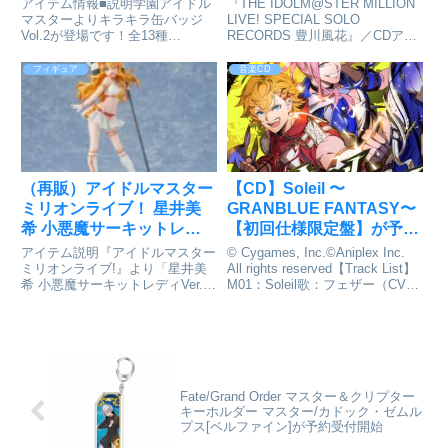
アイテム情報■説明学園アイドル
『THE IDOLM@STER MILLION
ダイナムコミュージックラ
マスターよりキラキラ缶バッジ
LIVE! SPECIAL SOLO
Vol.2が登場です！全13種
RECORDS 豊川風花』／CDアー
イブ]が予約受付中
1BOX/13個入り※ブラインド商
ティスト：豊川風花(CV.末柄里
品のため、どのデザインが届くか
恵)【CD】THE IDOLM@STER
フィギュア
音楽CD
は、商品が到着してからのお楽し
MILLION LIVE! SPECIAL ...
みです。学園アイドルマスター_
キラキラ缶バッジVol.2【...
（再販）アイドルマスター
【CD】Soleil 〜
ミリオンライブ！ 星井美
GRANBLUE FANTASY〜
希 小悪魔サーキットレデ
【初回仕様限定盤】が予約
ィVer. 完成品フィギュア
受付開始
アイテム説明『アイドルマスター
© Cygames, Inc.©Aniplex Inc.
[ユニオンクリエイティブ]
ミリオンライブ!』より「星井美
All rights reserved【Track List】
希 小悪魔サーキットレディVer.」
M01：Soleil歌：フェザー（CV：
が予約受付開始
の再生産が決定！現在TVアニメ
斉藤壮馬）、ランドル（CV：羽
も放映中の『アイドルマスター
多野渉）M02：
ミリオンライブ!』より、“星井美
Soleil（instrument...
希 小悪魔サーキットレディ
Ver.”の再生産が決定...
Fate/Grand Order マスター＆クリプター
キーホルダー マスター/カドック・ゼムル
プス[ベルファイン]が予約受付開始