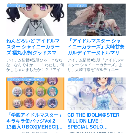
フィギュア
フィギュア
ねんどろいど アイドルマ
『アイドルマスター シャ
スター シャイニーカラー
イニーカラーズ』大崎甘奈
ズ 福丸小糸[グッドスマイ
ガルディエーヌトルマリン
ルアーツ上海]が予約受付
ver. 1/6 完成品フィギュア
アイテム情報■説明ぴゃ！？なな
アイテム情報■説明『アイドルマ
開始
[ユニオンクリエイティブ]
な、なんですか……！わたし、何
スター シャイニーカラーズ』よ
かしちゃいましたか！？『アイド
り、大崎甘奈を“ガルディエーヌ
が予約受付中
ルマスター シャイニーカラー
トルマリン”衣装で約1/6スケール
ズ』より、透明感溢れる“ノクチ
フィギュア化！にこやかな表情
アイドルマスターシリーズ
音楽CD
ル”の「福丸小糸」がねんどろい
は、甘奈らしい明るさと元気さを
どになって登場です！・表情パー
表現しました。羽にはパールとラ
ツ：「通常顔」「感動顔」「慌て
メで塗装を行い、きらめく高級...
顔...
「学園アイドルマスター」
CD THE IDOLM＠STER
キラキラ缶バッジVol.2
MILLION LIVE！
13個入りBOX[MENEGI]が
SPECIAL SOLO
予約受付中
RECORDS 豊川風花[バン