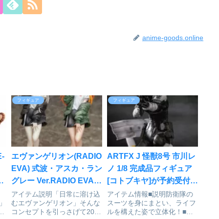
anime-goods.online
フィギュア
フィギュア
-
エヴァンゲリオン(RADIO
ARTFX J 怪獣8号 市川レ
フ
EVA) 式波・アスカ・ラン
ノ 1/8 完成品フィギュア
ク
グレー Ver.RADIO EVA
[コトブキヤ]が予約受付開
1/7 完成品フィギュアが再
始
アイテム説明「日常に溶け込
アイテム情報■説明防衛隊の
-」
むエヴァンゲリオン」そんな
スーツを身にまとい、ライフ
販決定
コンセプトを引っさげて2008
ルを構えた姿で立体化！■サ