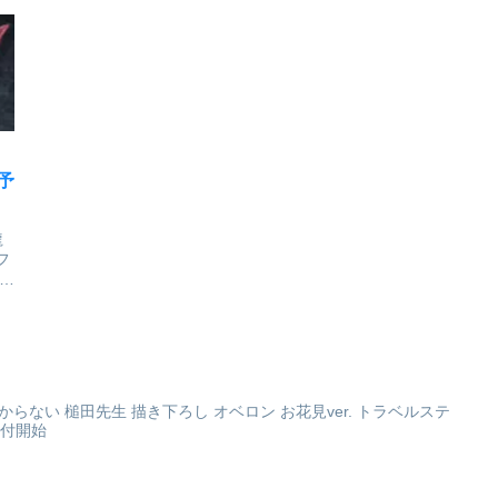
ー
年にスタートしたエヴァンゲ
イズ全高：約165mm(台座含
く
リオン新劇場版 公式プロジェ
む)怪獣8号_ARTFX J 市川レ
」
クト。エヴァンゲリオングッ
ノcolleizeで探す
と
ズの未だ見ぬ表現方法を模索
し、洋服やバッグ、インテリ
.
アや自転車など多種多様な
ア...
予
龍
フ
浪
緋
6
！
」
立香はわからない 槌田先生 描き下ろし オベロン お花見ver. トラベルステ
受付開始