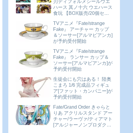
刃ディフォルメシールウエ
ハース 其ノ十六 ウエハース
食玩 【BOX販売/20個セッ
ト】が予約受付開始
TVアニメ『Fate/strange
Fake』 アーチャー カップ
＆ソーサー[アルマビアンカ]
が予約受付開始
TVアニメ『Fate/strange
Fake』 ランサー カップ＆
ソーサー[アルマビアンカ]が
予約受付開始
生徒会にも穴はある！ 陸奥
こまろ 1/6 完成品フィギュ
ア[ファット・カンパニー]が
予約受付開始
Fate/Grand Order きゃらと
りあ アクリルスタンド アー
チャー/ラーヴァ/ティアマト
[アルジャーノンプロダクト]
が予約受付開始