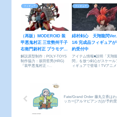
一緒に静かな夜を過ごしま
「ブリジット」が1/6スケ
す。『ウィッチウォッチ』-
ルフィギュアで登場です。
フィギュア
フィギュア
ナイトライト- ニコ© 篠原健
まのぬいぐるみ「ロジャー
太/集英社・ウィッチウォッチ
と一緒に、可愛らしい笑顔
製作委員会・MBSAnime
優しさあふれる姿を立体化
Store.JPで探す
し、笑顔に癒される一品に..
（再販）MODEROID 装
緋村剣心 天翔龍閃Ver.
甲悪鬼村正 三世勢州千子
1/6 完成品フィギュアが
右衛門尉村正 プラモデル
約受付中
[グッドスマイルカンパニ
解説原型制作：POLY-TOYS
アイテム情報■説明「天翔
制作協力：坂田哲男(HRG)
閃」を放つ剣心がスケール
ー]が予約受付開始
『装甲悪鬼村正 -
ィギュアで登場！TVアニメ
FullMetalDaemon
「るろうに剣心 -明治剣客
MURAMASA-』より、「三世
漫譚- 京都動乱」より、「
勢州千子右衛門尉村正」が
村剣心 天翔龍閃Ver.」が1/
MODEROIDで初プラスチッ
スケールフィギュアで登場
クモデル化！●頭頂高約
飛天御剣流奥義「天翔龍閃
160mm。各関節可動...
を放つ剣心を、和月伸...
Fate/Grand Order 藤丸
ッカー[アルマビアンカ]が予約