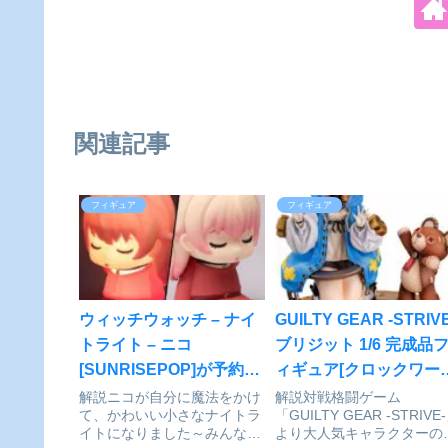
関連記事
フィギュア
フィギュア
ウィッチウォッチ – ナイ
GUILTY GEAR -STRIVE
トライト – ニコ
ブリジット 1/6 完成品
[SUNRISEPOP]が予約受
ィギュア[クロックワー
付中
ス]が予約受付開始
解説ニコが自分に魔法をかけ
解説対戦格闘ゲーム
て、かわいい小さなナイトラ
「GUILTY GEAR -STRIVE
イトになりました～みんなと
より大人気キャラクターの