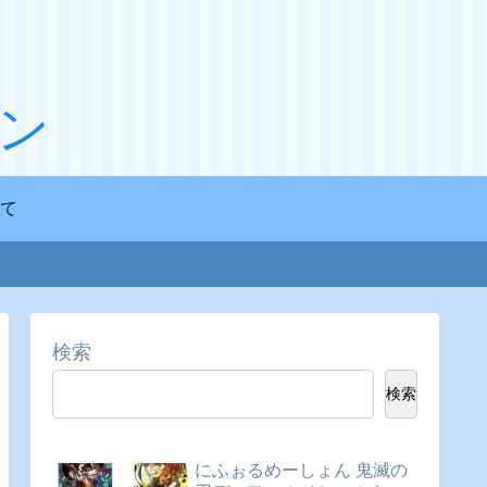
ン
て
検索
検索
にふぉるめーしょん 鬼滅の