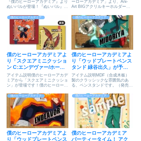
『僕のヒーローアカデミア』より
ーローアカデミア」より、Ani-
ぬいパルが登場！『ぬいパル』と
Art BIGアクリルキーホルダーの
は… ふんわり優しく、あたた
登場です。爆豪勝己を新たなタッ
かみある、手のひらサイズのぬい
チで魅力的に表現し、BIGなアク
僕のヒーローアカデミア
僕のヒーローアカデミア
ぐるみシリーズ。大切な髪はふわ
リルキーホルダーに仕上げまし
ふわ仕上げ。浮き上がりやすい前
た。キャラカラーでデザインして
髪は刺繍で抑えて崩れ知らず。
います。カバンや小物に...
あ...
僕のヒーローアカデミアよ
僕のヒーローアカデミアよ
り「スクエアミニクッショ
り「ウッドプレートペンス
ン C:エンデヴァー/ホーク
タンド 緑谷出久」が予約
ス」が予約受付開始
受付開始
アイテム説明僕のヒーローアカデ
アイテム説明MDF（合成木板）
ミアから「スクエアミニクッショ
製のクラッシックな雰囲気のあ
ン」が登場です！僕のヒーローア
る、ペンスタンドです。（発売
カデミア_スクエアミニクッショ
元：株式会社タカラトミーアーツ
ン C:エンデヴァー/ホークス© 堀
／販売元：株式会社ツインクル
僕のヒーローアカデミア
僕のヒーローアカデミア
越耕平／集英社・僕のヒーローア
）僕のヒーローアカデミア_ウッ
カデミア製作委員会colleizeで探
ドプレートペンスタンド 緑谷出
す
久© 堀越耕平／集英社・僕のヒ
ーロ...
僕のヒーローアカデミアよ
僕のヒーローアカデミア
り「ウッドプレートペンス
パーティータイム！ アク