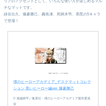
リアのアクセントとして、いろんな使い方が楽しめるマル
チなマットです。
緑谷出久、爆豪勝己、轟焦凍、死柄木弔、荼毘の5キャラ
で登場！
僕のヒーローアカデミア_デスクマットコレク
ション 黒いヒーロー編ver. 爆豪勝己
© 堀越耕平／集英社・僕のヒーローアカデミア製作委員
会