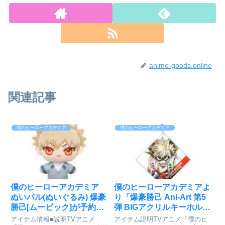
anime-goods.online
関連記事
僕のヒーローアカデミア
僕のヒーローアカデミア
僕のヒーローアカデミア
僕のヒーローアカデミアよ
ぬいパル(ぬいぐるみ) 爆豪
り「爆豪勝己 Ani-Art 第5
勝己[ムービック]が予約受
弾 BIGアクリルキーホルダ
付中
ー」が予約受付開始
アイテム情報■説明TVアニメ
アイテム説明TVアニメ「僕のヒ