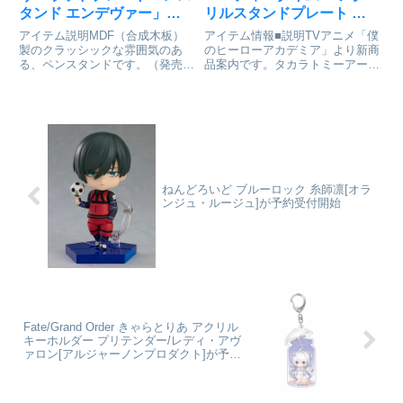
タンド エンデヴァー」が
リルスタンドプレート 轟
予約受付開始
焦凍[タカラトミーアーツ]
アイテム説明MDF（合成木板）
アイテム情報■説明TVアニメ「僕
が予約受付中
製のクラッシックな雰囲気のあ
のヒーローアカデミア」より新商
る、ペンスタンドです。（発売
品案内です。タカラトミーアーツ
元：株式会社タカラトミーアーツ
オリジナル描き下ろしビジュアル
／販売元：株式会社ツインクル
「パーティータイム！」を使用し
）僕のヒーローアカデミア_ウッ
たアクリルスタンドが登場！キャ
ドプレートペンスタンド エンデ
ラクターたちの華やかなパーティ
ヴァー© 堀越耕平／集英社・僕
ー衣装に注目です！全6種■サ...
のヒ...
ねんどろいど ブルーロック 糸師凛[オラ
ンジュ・ルージュ]が予約受付開始
Fate/Grand Order きゃらとりあ アクリル
キーホルダー プリテンダー/レディ・アヴ
ァロン[アルジャーノンプロダクト]が予約
受付開始