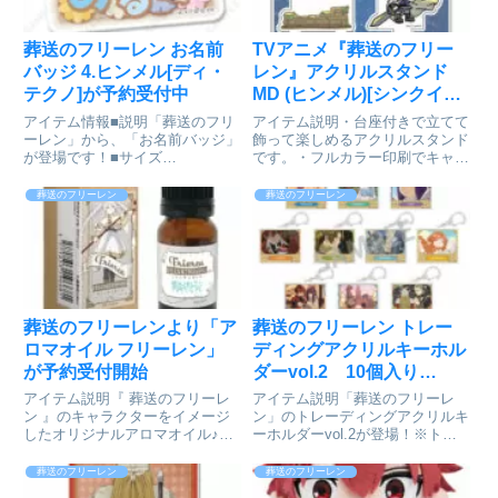
葬送のフリーレン お名前
TVアニメ『葬送のフリー
バッジ 4.ヒンメル[ディ・
レン』アクリルスタンド
テクノ]が予約受付中
MD (ヒンメル)[シンクイノ
ベーション]が好評発売中
アイテム情報■説明「葬送のフリ
アイテム説明・台座付きで立てて
ーレン」から、「お名前バッジ」
飾って楽しめるアクリルスタンド
が登場です！■サイズ
です。・フルカラー印刷でキャラ
W70×H70mm葬送のフリーレン_
クターを鮮やかに再現！葬送のフ
お名前バッジ 4 ヒンメル© 山田
リーレン_アクリルスタンド MD
葬送のフリーレン
葬送のフリーレン
鐘人・アベツカサ/小学館通販サ
ヒンメル© 山田鐘人・アベツカ
イトで検索する
サ/小学館colleizeで探す
葬送のフリーレンより「ア
葬送のフリーレン トレー
ロマオイル フリーレン」
ディングアクリルキーホル
が予約受付開始
ダーvol.2 10個入り
BOX[カミオジャパン]が予
アイテム説明『 葬送のフリーレ
アイテム説明「葬送のフリーレ
約受付中
ン 』のキャラクターをイメージ
ン」のトレーディングアクリルキ
したオリジナルアロマオイル♪フ
ーホルダーvol.2が登場！※トレ
リーレンの香りは【フランキンセ
ーディング商品のため、キャラク
ンス】 透明感のある甘い香り
ターは選べません。葬送のフリー
葬送のフリーレン
葬送のフリーレン
で、わずかにレモン似たフレッシ
レン_トレーディングアクリルキ