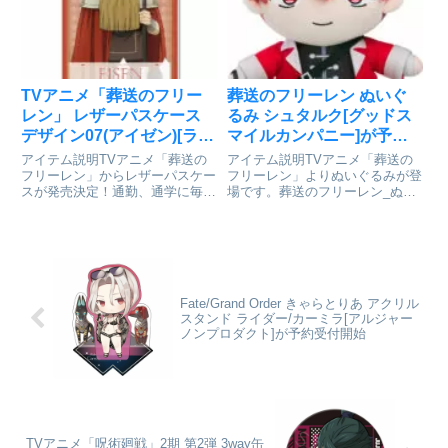
ュさを感じる香り♪容 量：
ーホルダーvol.2【BOX】© 山田
10ml※アロマディフューザーは
鐘人・アベツカサ/小...
付属...
TVアニメ「葬送のフリー
葬送のフリーレン ぬいぐ
レン」 レザーパスケース
るみ シュタルク[グッドス
デザイン07(アイゼン)[ライ
マイルカンパニー]が予約
センスエージェント]が予
受付開始
アイテム説明TVアニメ「葬送の
アイテム説明TVアニメ「葬送の
約受付開始
フリーレン」からレザーパスケー
フリーレン」よりぬいぐるみが登
スが発売決定！通勤、通学に毎日
場です。葬送のフリーレン_ぬい
使えて実用的♪便利なボールチェ
ぐるみ シュタルク© 山田鐘人・
ーン付きパスケースです。葬送の
アベツカサ/小学館colleizeで探す
フリーレン_レザーパスケース デ
ザイン07(アイゼン)© 山田鐘人・
アベツカサ/小学館co...
Fate/Grand Order きゃらとりあ アクリル
スタンド ライダー/カーミラ[アルジャー
ノンプロダクト]が予約受付開始
TVアニメ「呪術廻戦」2期 第2弾 3way缶