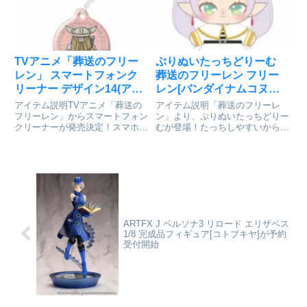
リルフィギュア 01 フリーレン©
山田鐘人・アベツカサ/小...
TVアニメ「葬送のフリー
ぷりぬいたっちどりーむ
レン」 スマートフォンク
葬送のフリーレン フリー
リーナー デザイン14(アイ
レン[バンダイナムコヌイ]
ゼン/B)[ライセンスエージ
が予約受付開始
アイテム説明TVアニメ「葬送の
アイテム説明「葬送のフリーレ
ェント]が予約受付開始
フリーレン」からスマートフォン
ン」より、ぷりぬいたっちどりー
クリーナーが発売決定！スマホや
むが登場！たっちしやすいからぬ
携帯ゲーム機等の液晶画面を手軽
い撮りにもぴったりです！目がキ
にキレイに保つお役立ちアイテム
ラキラしていてかわいいデザイン
♪きめ細かい繊維と起毛が指紋や
になっています♪葬送のフリーレ
皮脂汚れをキレイに拭き取り清潔
ン_ぷりぬいたっちどりーむ フリ
に保ちます。高品質で使い易さ
ーレン© 山田鐘人・アベツカサ...
抜...
ARTFX J ペルソナ3 リロード エリザベス
1/8 完成品フィギュア[コトブキヤ]が予約
受付開始