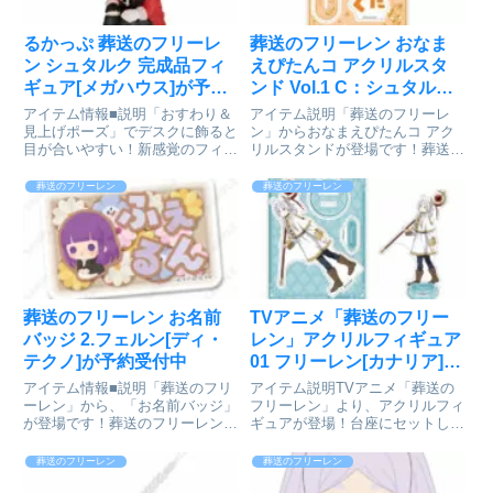
るかっぷ 葬送のフリーレ
葬送のフリーレン おなま
ン シュタルク 完成品フィ
えぴたんコ アクリルスタ
ギュア[メガハウス]が予約
ンド Vol.1 C：シュタルク
受付開始
[ジーベック]が予約受付開
アイテム情報■説明「おすわり＆
アイテム説明「葬送のフリーレ
始
見上げポーズ」でデスクに飾ると
ン」からおなまえぴたんコ アク
目が合いやすい！新感覚のフィギ
リルスタンドが登場です！葬送の
ュアシリーズです。首が自由に動
フリーレン_おなまえぴたんコ ア
かせる！葬送のフリーレン_るか
クリルスタンド Vol.1 C:シュタル
葬送のフリーレン
葬送のフリーレン
っぷ シュタルクcolleizeで探す
ク© 山田鐘人・アベツカサ/小学
館colleizeで探す
葬送のフリーレン お名前
TVアニメ「葬送のフリー
バッジ 2.フェルン[ディ・
レン」アクリルフィギュア
テクノ]が予約受付中
01 フリーレン[カナリア]が
予約受付開始
アイテム情報■説明「葬送のフリ
アイテム説明TVアニメ「葬送の
ーレン」から、「お名前バッジ」
フリーレン」より、アクリルフィ
が登場です！葬送のフリーレン_
ギュアが登場！台座にセットして
お名前バッジ 2 フェルン© 山田
飾ったり、キャラクター部分をキ
鐘人・アベツカサ/小学館通販サ
ーホルダーとして持ち歩いたりで
葬送のフリーレン
葬送のフリーレン
イトで検索する
きます！葬送のフリーレン_アク