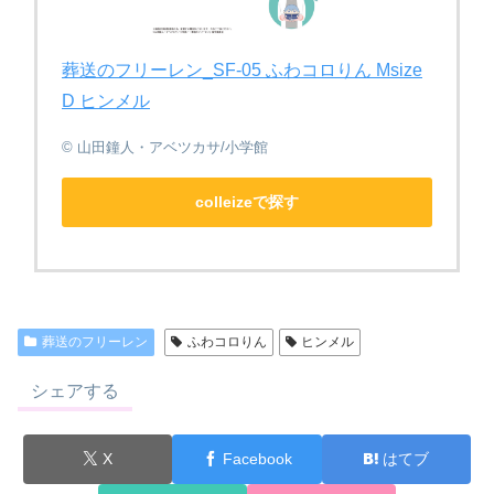
葬送のフリーレン_SF-05 ふわコロりん Msize
D ヒンメル
© 山田鐘人・アベツカサ/小学館
colleizeで探す
葬送のフリーレン
ふわコロりん
ヒンメル
シェアする
X
Facebook
はてブ