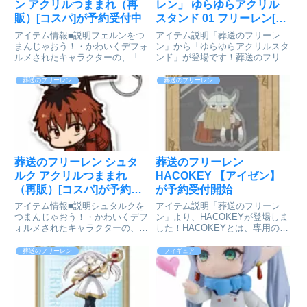
ン アクリルつままれ（再
レン」 ゆらゆらアクリル
販）[コスパ]が予約受付中
スタンド 01 フリーレン[カ
ナリア]が予約受付開始
アイテム情報■説明フェルンをつ
アイテム説明「葬送のフリーレ
まんじゃおう！・かわいくデフォ
ン」から「ゆらゆらアクリルスタ
ルメされたキャラクターの、「つ
ンド」が登場です！葬送のフリー
ままれた時のリアクション」が楽
レン_ゆらゆらアクリルスタンド
しい、アクリル製つままれ。・指
1 フリーレン© 山田鐘人・アベツ
葬送のフリーレン
葬送のフリーレン
で持つ事で、お気に入りのキャラ
カサ/小学館colleizeで探す
クターがあなたにつままれている
ように見えるユニークなデザイ
ン...
葬送のフリーレン シュタ
葬送のフリーレン
ルク アクリルつままれ
HACOKEY 【アイゼン】
（再販）[コスパ]が予約受
が予約受付開始
付中
アイテム情報■説明シュタルクを
アイテム説明「葬送のフリーレ
つまんじゃおう！・かわいくデフ
ン」より、HACOKEYが登場しま
ォルメされたキャラクターの、
した！HACOKEYとは、専用の箱
「つままれた時のリアクション」
に入ったアクリルキーホルダー
が楽しい、アクリル製つまま
で、キーホルダーとして身に着け
葬送のフリーレン
フィギュア
れ。・指で持つ事で、お気に入り
るだけでなく、箱のままお部屋に
のキャラクターがあなたにつまま
飾って楽しめる商品です。箱には
れているように見えるユニークな
窓があるので中身が見やすく...
デザイ...