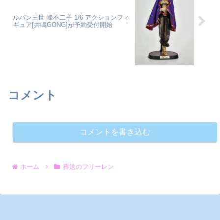
ルパン三世 峰不二子 1/6 アクションフィ
ギュア[共鳴GONG]が予約受付開始
コメント
コメントを書き込む
ホーム
葬送のフリーレン