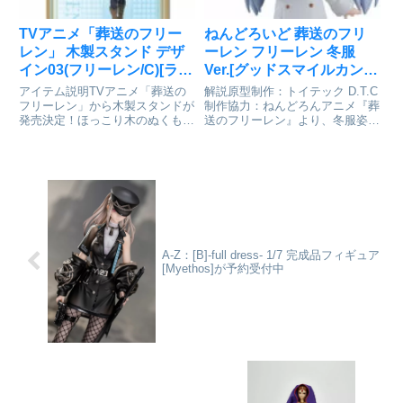
TVアニメ「葬送のフリー
ねんどろいど 葬送のフリ
レン」 木製スタンド デザ
ーレン フリーレン 冬服
イン03(フリーレン/C)[ライ
Ver.[グッドスマイルカンパ
センスエージェント]が予
ニー]が予約受付開始
アイテム説明TVアニメ「葬送の
解説原型制作：トイテック D.T.C
約受付開始
フリーレン」から木製スタンドが
制作協力：ねんどろんアニメ『葬
発売決定！ほっこり木のぬくもり
送のフリーレン』より、冬服姿の
が豊かな魅力を添える木製のスタ
「フリーレン」がねんどろいどで
ンド。お部屋に飾ってお気に入り
登場です！表情パーツ：「投げキ
のキャラクターといつも一緒に♪
ッス顔」「ドヤ顔」「しょぼしょ
葬送のフリーレン_木製スタンド
ぼ顔」オプションパーツ：「ハー
デザイン03(フリーレン/C...
ト」「トランク」ほか※製...
A-Z：[B]-full dress- 1/7 完成品フィギュア
[Myethos]が予約受付中