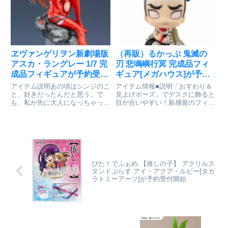
ミク」の再販！表情は穏やかな
ィギュアファンに新しいシゲキを
「笑顔」と元気いっぱいの「ウイ
お送りするフィギュアシリーズで
ンク顔」が付属。「桜大幣」やね
す。専用台座付属■サイズ...
ん...
ヱヴァンゲリヲン新劇場版
（再販）るかっぷ 鬼滅の
アスカ・ラングレー 1/7 完
刃 悲鳴嶼行冥 完成品フィ
成品フィギュアが予約受付
ギュア[メガハウス]が予約
開始
受付中
アイテム説明あの頃はシンジのこ
アイテム情報■説明「おすわり＆
と、好きだったんだと思う。で
見上げポーズ」でデスクに飾ると
も、私が先に大人になっちゃった
目が合いやすい！新感覚のフィギ
大人気アニメ映画シリーズ『ヱヴ
ュアシリーズです。首が自由に動
ァンゲリヲン新劇場版』より、プ
かせる！鬼滅の刃_るかっぷ 悲鳴
ラグスーツを纏った「アスカ・ラ
嶼行冥©吾峠呼世晴／集英社・ア
ングレー」 を1/7スケールでフィ
ニプレックス・ufotable通販サイ
ギュア化。劇中後半に登場した...
トで検索する
ぴた！でふぉめ 【推しの子】 アクリルス
タンドぷらす アイ・アクア・ルビー[タカ
ラトミーアーツ]が予約受付開始