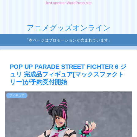
Just another WordPress site
アニメグッズオンライン
「本ページはプロモーションが含まれています」
POP UP PARADE STREET FIGHTER 6 ジ
ュリ 完成品フィギュア[マックスファクト
リー]が予約受付開始
フィギュア