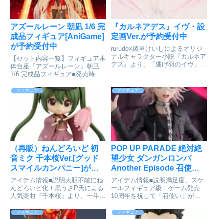
アズールレーン 朝凪 1/6 完
『カルネアデス』イヴ・設
成品フィギュア[AniGame]
定画Ver.が予約受付中
が予約受付中
rurudo×綾里けいしによるオリジ
ナルキャラクター小説『カルネア
【セット内容一覧】フィギュア本
デス』より、「逃げ羽のイヴ」の
体台座『アズールレーン』​朝凪
異名をつけられた気弱な悪魔「イ
1/6 完成品フィギュア■発売時
ヴ」を1/6サイズでスケールフィ
期：2026年4月中(4/1〜4/30)■お
ギュア化。rurudo氏オリジナルキ
届け予定：2026年5月上旬■サイ
フィギュア
フィギュア
ャラクター「イヴ」のカルネアデ
ズ：全高：約290mm(台座含む)■
ス設定画Ver....
素材：PVC, ABS■スケール...
（再販）ねんどろいど 初
POP UP PARADE 絶対絶
音ミク 千本桜Ver.[グッド
望少女 ダンガンロンパ
スマイルカンパニー]が予
Another Episode 召使い L
約受付中
size 完成品フィギュア[グ
アイテム情報■説明大胆不敵にね
アイテム情報■説明満足度、スケ
ッドスマイルカンパニー]
んどろいど化！黒うさP氏による
ールフィギュア級！ゲーム発売
人気楽曲『千本桜』より、一斗ま
10周年を祝して「召使い」が大
が予約受付開始
る氏がデザインした「初音未來」
きなサイズで登場！「POP UP
の姿をした「ねんどろいど 初音
PARADE」の「Lサイズ」は、フ
フィギュア
フィギュア