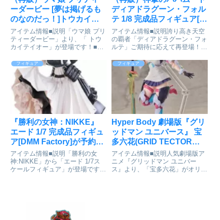
ーダービー [夢は掲げるも
ディアドラグーン・フォル
のなのだっ！]トウカイテ
テ 1/8 完成品フィギュア[コ
イオー 1/7 完成品フィギュ
トブキヤ]が予約受付開始
アイテム情報■説明「ウマ娘 プリ
アイテム情報■説明誇り高き天空
ア[コトブキヤ]が予約受付
ティーダービー」より、「 トウ
の覇者「ディアドラグーン・フォ
カイテイオー」が登場です！■サ
ルテ」ご期待に応えて再登場！イ
開始
イズ全高:約262mm(台座含む)ウ
ラストレーター虫麻呂氏徹底監修
マ娘 プリティーダービー_ トウ
の元、大迫力の立体化！細部まで
フィギュア
フィギュア
カイテイオーcolleizeで探す
造りこんだ圧倒的なクォリティ■
サイズ全高：約250mm（台座含
む）神撃のバハムート_ディア...
『勝利の女神：NIKKE』
Hyper Body 劇場版『グリ
エード 1/7 完成品フィギュ
ッドマン ユニバース』 宝
ア[DMM Factory]が予約受
多六花(GRID TECTOR
付開始
Ver.) 可動フィギュア[グッ
アイテム情報■説明「勝利の女
アイテム情報■説明人気劇場版ア
ドスマイルアーツ上海]が
神:NIKKE」から「エード 1/7ス
ニメ『グリッドマン ユニバー
ケールフィギュア」が登場です！
ス』より、「宝多六花」がオリジ
予約受付開始
勝利の女神:NIKKE_エード 1/7ス
ナル衣装「GRID TECTOR ver.」
ケールフィギュアⓒSHIFT UP
でHyper Bodyになって登場！表
CORP通販サイトで検索する
情パーツは「通常顔」、「笑
顔」、「照れ顔」、そして「叫び
顔」をご用意い...