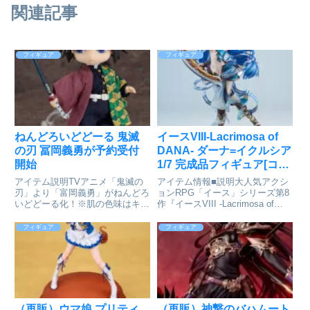
関連記事
フィギュア
フィギュア
ねんどろいどどーる 鬼滅
イースVIII-Lacrimosa of
の刃 冨岡義勇が予約受付
DANA- ダーナ=イクルシア
開始
1/7 完成品フィギュア[コト
ブキヤ]が予約受付中
アイテム説明TVアニメ「鬼滅の
アイテム情報■説明大人気アクシ
刃」より「富岡義勇」がねんどろ
ョンRPG「イース」シリーズ第8
いどどーる化！※肌の色味はキャ
作『イースVIII -Lacrimosa of
ラクターのオリジナルカラーを採
DANA-』より「ダーナ＝イクル
用しています。※トルソーは付属
シア」が待望のスケールフィギュ
フィギュア
フィギュア
しません※長時間着せ付けている
ア化！■サイズ全高：245mm（台
と、素体に色移りが発生する場合
座含む）イースVIII -Lacr...
がございます。ご注意くださ
い。...
（再販）ウマ娘 プリティ
（再販）神撃のバハムート