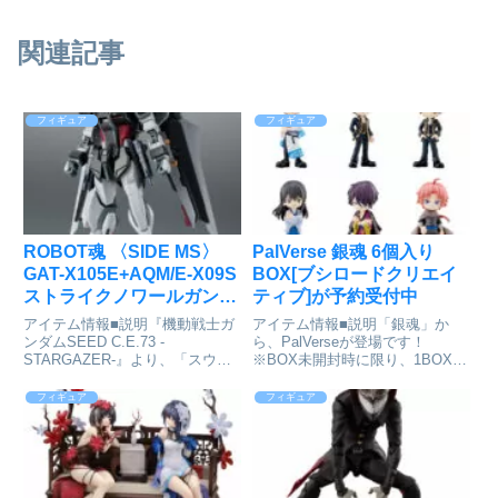
関連記事
フィギュア
フィギュア
ROBOT魂 〈SIDE MS〉
PalVerse 銀魂 6個入り
GAT-X105E+AQM/E-X09S
BOX[ブシロードクリエイ
ストライクノワールガンダ
ティブ]が予約受付中
ム ver. A.N.I.M.E.[BANDAI
アイテム情報■説明『機動戦士ガ
アイテム情報■説明「銀魂」か
SPIRITS]が予約受付開始
ンダムSEED C.E.73 -
ら、PalVerseが登場です！
STARGAZER-』より、「スウェ
※BOX未開封時に限り、1BOXで
ン・カル・バヤン」の愛機、「ス
全種コンプリート出来ます。
トライクノワール」がROBOT魂
BOX／6個入り■サイズ全高約
フィギュア
フィギュア
で登場！ストライクガンダムを改
90mm※サイズは種類によって異
修した「ストライクE」にノワー
なります。銀魂_PalVerse【コン
ルストライカーを装備...
プリートBOX／6個...