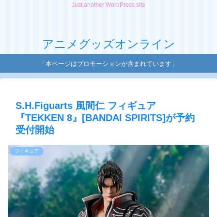
Just another WordPress site
アニメグッズオンライン
「本ページはプロモーションが含まれています」
S.H.Figuarts 風間仁 フィギュア
『TEKKEN 8』[BANDAI SPIRITS]が予約
受付開始
フィギュア