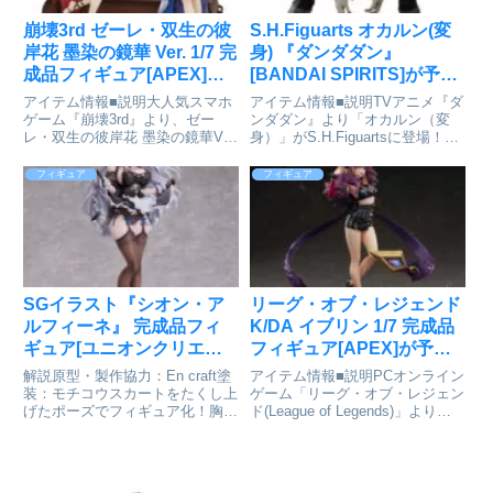
崩壊3rd ゼーレ・双生の彼
S.H.Figuarts オカルン(変
岸花 墨染の鏡華 Ver. 1/7 完
身) 『ダンダダン』
成品フィギュア[APEX]が
[BANDAI SPIRITS]が予約
予約受付中
受付中
アイテム情報■説明大人気スマホ
アイテム情報■説明TVアニメ『ダ
ゲーム『崩壊3rd』より、ゼー
ンダダン』より「オカルン（変
レ・双生の彼岸花 墨染の鏡華Ver.
身）」がS.H.Figuartsに登場！TV
が登場!特典:アクリルイラストボ
アニメ『ダンダダン』に登場す
ード■サイズ高さ約25.5cm(台座
る、「オカルン」の変身姿が立体
フィギュア
フィギュア
含め)崩壊3rd_ゼーレ・双生の彼
化。超スピードで繰り広げられる
岸花 墨染の鏡華Ver.colleizeで...
アクションシーンに対応した圧倒
的な可動域で、ダイ...
SGイラスト『シオン・ア
リーグ・オブ・レジェンド
ルフィーネ』 完成品フィ
K/DA イブリン 1/7 完成品
ギュア[ユニオンクリエイ
フィギュア[APEX]が予約
ティブ]が予約受付中
受付開始
解説原型・製作協力：En craft塗
アイテム情報■説明PCオンライン
装：モチコウスカートをたくし上
ゲーム「リーグ・オブ・レジェン
げたポーズでフィギュア化！胸や
ド(League of Legends)」より、
太ももの肉感をしっかり再現し、
「アーリ」「アカリ」に続き、
肌は柔らかく見えるように造形か
「イブリン」がバーチャルガール
ら彩色までこだわりました。フリ
ズグループ「K/DA」の姿でフィ
ルのディティールや、風になびい
ギュア化!スラリと伸びた美脚と