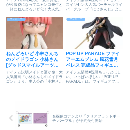
が和服姿になってニャンコ先生と
スイヤセン大人気バーチャルライ
一緒にねんどろいど化！大人気ア
バーグループ『にじさんじ』よ
ニメ『夏目友人帳』より、主人公
り、ゲームが大好きな関西弁の高
の「夏目貴志」が和服姿になって
校2年生兼霊能力者「椎名唯華」
フィギュア
フィギュア
「ニャンコ先生」と一緒に登場で
がねんどろいどになって登場で
す！・表情パーツ： 「微笑み
す!●表情パーツ:「ペロ顔」「笑
顔」「名を返すときの顔」「怪訝
顔」「謝らない顔」●オプション
顔...
パ...
ねんどろいど 小林さんち
POP UP PARADE ファイ
のメイドラゴン 小林さん
アーエムブレム 風花雪月
[グッドスマイルアーツ上
ベレス 完成品フィギュア
海]が予約受付開始
[グッドスマイルカンパニ
アイテム説明メイドと酒が命！大
アイテム情報■説明ちょっとほし
ー]が予約受付中
人気漫画『小林さんちのメイドラ
い、いっぱいほしい「POP UP
ゴン』より、主人公の「小林さ
PARADE」は、フィギュアファ
ん」がねんどろいどになって登場
ンにやさしいカタチを追求したフ
です！●表情パーツ：「無表情
ィギュアシリーズです。『ファイ
顔」「不機嫌顔」「酔っ払い顔」
アーエムブレム 風花雪月』の5周
●オプションパーツ：「ショルダ
年を祝して、主人公「ベレス」が
ーバッグ」「ノートパソコン」
天帝の剣を携えたポーズ...
「酒瓶...
名探偵コナンより「クリアフラットポー
チ パープル」が予約受付開始