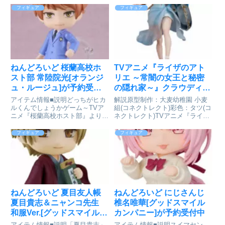
フィギュア
フィギュア
ねんどろいど 桜蘭高校ホ
TVアニメ『ライザのアト
スト部 常陸院光[オランジ
リエ ～常闇の女王と秘密
ュ・ルージュ]が予約受付
の隠れ家～』クラウディ
開始
ア・バレンツ 水着ver. 1/7
アイテム情報■説明どっちがヒカ
解説原型制作：大麦幼稚園 小麦
完成品フィギュア[PROOF]
ルくんでしょうかゲーム～TVア
組(コネクトレクト)彩色：タツ(コ
ニメ『桜蘭高校ホスト部』より、
ネクトレクト)TVアニメ『ライザ
が予約受付開始
「常陸院光」がねんどろいどにな
のアトリエ ～常闇の女王と秘密
って登場です。●表情パーツ：
の隠れ家～』より「クラウディ
フィギュア
フィギュア
「笑顔」「ボケ顔」「怒り顔」●
ア・バレンツ 水着ver.」がスケー
オプションパーツ：「髪パーツ
ルフィギュアとなって登場！水着
ピンク」ほか専用台座付属■サイ
姿の「クラウディア・...
ズ...
ねんどろいど 夏目友人帳
ねんどろいど にじさんじ
夏目貴志＆ニャンコ先生
椎名唯華[グッドスマイル
和服Ver.[グッドスマイルカ
カンパニー]が予約受付中
ンパニー]が予約受付中
アイテム情報■説明「夏目貴志」
アイテム情報■説明スイマセン、