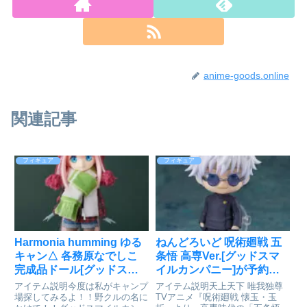
anime-goods.online
関連記事
フィギュア
フィギュア
Harmonia humming ゆる
ねんどろいど 呪術廻戦 五
キャン△ 各務原なでしこ
条悟 高専Ver.[グッドスマ
完成品ドール[グッドスマ
イルカンパニー]が予約受
イルカンパニー]が好評発
付開始
アイテム説明今度は私がキャンプ
アイテム説明天上天下 唯我独尊
売中
場探してみるよ！！野クルの名に
TVアニメ『呪術廻戦 懐玉・玉