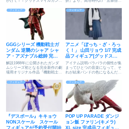
かけて！！グッドスマイルカンパ
折』より、高専時代の「五条悟」
ニー発のドールシリーズ
がねんどろいど化！●表情パー
「Harmonia humming(ハルモニア
ツ：「キメ顔」「煽り顔」「生意
フィギュア
フィギュア
ハミング)」にTVアニメーション
気顔」「拗ね顔」●オプションパ
「ゆるキャン△」から「各務原な
ーツ：「サングラス」「コーレー
でしこ」のドールが登...
グース」「携帯電話」ほか※「ね
ん...
GGGシリーズ 機動戦士ガ
アニメ「ぼっち・ざ・ろっ
ンダム 逆襲のシャア シャ
く！」 山田リョウ 1/7 完成
ア・アズナブル総帥 完成
品フィギュア[グッドスマ
品フィギュア[メガハウス]
イルカンパニー]が予約受
解説1988年に公開されたガンダ
アイテム説明バラバラの個性が集
が予約受付開始
付開始
ムシリーズ初となる完全新作の劇
まってひとつの音楽になって、そ
場用オリジナル作品『機動戦士ガ
れが結束バンドの色になるんだか
ンダム 逆襲のシャア』よりファ
らアニメ「ぼっち・ざ・ろっ
ン待望の「シャア・アズナブル総
く！」より、「山田リョウ」が
フィギュア
フィギュア
帥」がついにGGG(ガンダム・ガ
1/7スケールでフィギュア化。彼
イズ・ジェネレーション)に登場
女らしいクールな表情や愛用のベ
です。長きに渡るライバル「...
ースケース、衣装のシワまで緻密
に再...
『デスボール』​キキョウ
POP UP PARADE ダンジ
NONスケール スケール
ョン飯 ファリン(キメラ)
フィギュアが予約受付開始
XL size 完成品フィギュア