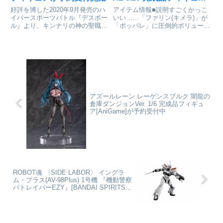
[グッドスマイルカンパニ
好評を博した2020年9月発売のハ
アイテム情報■説明すごくかっこ
ー]が予約受付開始
イパースポーツバトル『デスボー
いい……「ファリン(キメラ)」が
ル』より、キンナリの神の聖職者
「ポッパレ」に圧倒的ボリューム
「キキョウ」が何と！NONスケ
感で登場！唯一無二の美しい姿を
ールサイズにて登場です。全高
是非お買い逃しなく！■サイズ全
150cmのダイナミックな等身に、
高:約260ｍｍダンジョン飯_XL
服は布製で作成。「キキョウ」の
size_POP UP PARADE ファリン
リアルな造形をダイナミッ...
(キメ...
アズールレーン レーゲンスブルク 闇龍の
倉庫ダンジョンVer. 1/6 完成品フィギュ
ア[AniGame]が予約受付中
ROBOT魂 〈SIDE LABOR〉 イングラ
ム・プラス(AV-98Plus) 1号機 『機動警察
パトレイバーEZY』[BANDAI SPIRITS]
が予約受付中