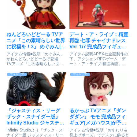
はキャラクターのオリジナルカラ
す！表情パーツ： 「微笑み顔」
ーを採用しています。※トルソー
「真剣顔」「照れ顔」オプション
は付属しません。※長時間着せ付
パーツ：「タオル」「携帯電
けてい...
話」...
ねんどろいどどーる TVア
デート・ア・ライブ：精霊
ニメ「この素晴らしい世界
再臨 七罪 チャイナドレス
に祝福を！3」 めぐみん[グ
Ver. 1/7 完成品フィギュア
ッドスマイルカンパニー]
が予約受付開始
アイテム情報■説明「めぐみん」
アイテム説明APEX社企画製作の
が予約受付中
がねんどろいどどーるで登場！
下、アクションRPGゲーム「デ
TVアニメ『この素晴らしい世界
ート・ア・ライブ:精霊再臨」よ
に祝福を！3』より、「めぐみ
りチャイナドレスシリーズの第3
ん」がねんどろいどどーる化！細
弾として、ヒロインの七罪が1/7
フィギュア
フィギュア
かく再現された衣服をまとった姿
スケール塗装済完成品フィギュア
のめぐみんを是非お手元にお迎え
となって登場!変身能力を生かし
ください。※肌の色味はキャラク
て大人の女性の姿で現れ、緑...
ター...
『ジャスティス・リーグ
るかっぷ TVアニメ『ダン
ザック・スナイダー版』​
ダダン』 モモ 完成品フィ
Infinity Studio ジャスティ
ギュア[メガハウス]が予約
ス・リーグ ダークサイド
受付開始
Infinity Studioより『ザック・ス
アイテム情報■説明「おすわり＆
1/1 バストモデルが予約受
ナイダー版 ジャスティス・リー
見上げポーズ」でデスクに飾ると