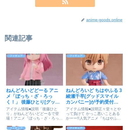
anime-goods.online
関連記事
フィギュア
フィギュア
ねんどろいどどーる アニ
ねんどろいど ちはやふる 3
メ「ぼっち・ざ・ろっ
綾瀬千早[グッドスマイル
く！」 後藤ひとり[グッド
カンパニー]が予約受付開
スマイルカンパニー]が予
始
アイテム情報■説明「後藤ひと
アイテム情報■説明正々堂々とや
約受付開始
り」がねんどろいどどーるで登
って負けて かっこ悪いことある
場！アニメ『ぼっち・ざ・ろっ
かーー!!人気アニメ『ちはやふる
く！』より、「後藤ひとり」がね
３』より、主人公の「綾瀬千早」
んどろいどどーる化！※肌の色味
がねんどろいどになって登場で
フィギュア
フィギュア