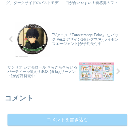
グ』ダークサイドのバストモデル
目が合いやすい！新感覚のフィギ
付開始
が登場！眼部にはLEDライトを内
ュアシリーズです。首が自由に動
蔵し、劇中で印象的なレーザーア
かせる！ダンダダン_るかっぷ モ
イの発光をリアルに再現。ポリス
モ©龍幸伸／集英社・ダンダダン
トーン素材で、ダークサイドの粗
製作委員会colleizeで探す
く硬質な肌質...
TVアニメ『Fate/strange Fake』 缶バッ
ジ Ver.2 デザイン14(シグマ/A)[ライセン
スエージェント]が予約受付中
サンリオ シナモロール きらきらそらいろ
パーティー 6個入りBOX (食玩)[リーメン
ト]が好評発売中
コメント
コメントを書き込む