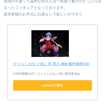
普段の可愛くて温和な羽入とは一味違う魅力がたっぷり詰
まったフィギュアとなっております。
是非皆様のお手元にお迎えして欲しいのです☆
ひぐらしのなく頃に 卒 羽入 神剣鬼狩柳桜Ver.
©2020竜騎士07／ひぐらしのなく頃に製作委員会
colleizeで探す