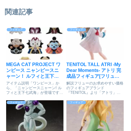
関連記事
フィギュア
フィギュア
MEGA CAT PROJECT ワ
TENITOL TALL ATRI -My
ンピース ニャンピースニ
Dear Moments- アトリ 完
ャーン！ ルフィと王下七
成品フィギュア[フリュー]
武海 8個入りBOX[メガハ
が予約受付中
アイテム説明「ワンピース」か
解説フリューのお求めやすい価格
ウス]が予約受付開始
ら、「ニャンピースニャーン! ル
のフィギュアブランド
フィと王下七武海」が登場です！
『TENITOL』より「アトリ」が
ルフィと7人の曲者たち対峙する
約30cmとBIGサイズで立体化！
ニャ…！ワンピース_MEGA CAT
表情豊かな可愛らしいロボットの
フィギュア
フィギュア
PROJECT ニャンピースニャー
少女「アトリ」の天真爛漫な姿は
ン! ルフィと王下七武海（コンプ
必見です♪クリアパーツを用いた
リートBOX）©...
白いワンピースと髪の毛の透明感
が...