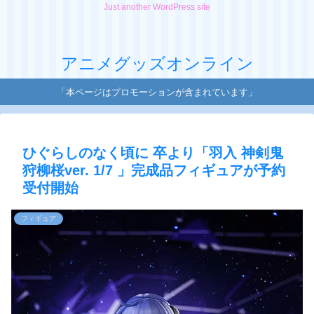
Just another WordPress site
アニメグッズオンライン
「本ページはプロモーションが含まれています」
ひぐらしのなく頃に 卒より「羽入 神剣鬼
狩柳桜ver. 1/7 」完成品フィギュアが予約
受付開始
フィギュア