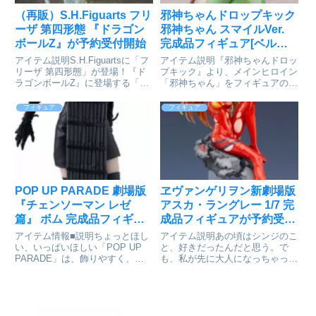
（再販）S.H.Figuarts フリ
邪神ちゃんドロップキック
ーザ 第四形態 『ドラゴン
邪神ちゃん スマイルVer.
ボールZ』が予約受付開始
完成品フィギュア[ベルフ
ァイン]が予約受付開始
アイテム説明S.H.Figuartsに「フ
アイテム説明『邪神ちゃんドロッ
リーザ 第四形態」が登場！『ド
プキック』より、メインヒロイン
ラゴンボールZ』に登場する「フ
「邪神ちゃん」をフィギュアの世
リーザ第四形態」を立体化。交換
界に召喚！ノンスケールサイズで
用頭部パーツや交換用手首パーツ
立体化しました。上半身は美少女
フィギュア
フィギュア
に加え、発光時をイメージしたナ
ギャル、下半身はヘビ、そしてキ
メック星ドラゴンボール(五星球)
ュートな笑顔を見せながらも棍棒
が付属。同梱内容...
を持つ邪神ちゃん、ぜひ貴方の
お...
POP UP PARADE 劇場版
ヱヴァンゲリヲン新劇場版
『チェンソーマン レゼ
アスカ・ラングレー 1/7 完
篇』 ボム 完成品フィギュ
成品フィギュアが予約受付
ア[グッドスマイルカンパ
開始
アイテム情報■説明ちょっとほし
アイテム説明あの頃はシンジのこ
ニー]が予約受付中
い、いっぱいほしい「POP UP
と、好きだったんだと思う。で
PARADE」は、飾りやすく、コ
も、私が先に大人になっちゃった
レクションしやすい、フィギュア
大人気アニメ映画シリーズ『ヱヴ
ファンにやさしいカタチを追求し
ァンゲリヲン新劇場版』より、プ
たフィギュアシリーズです。専用
ラグスーツを纏った「アスカ・ラ
台座付属■サイズ全高：約165mm
ングレー」 を1/7スケールでフィ
劇場版 チェンソーマ...
ギュア化。劇中後半に登場した...