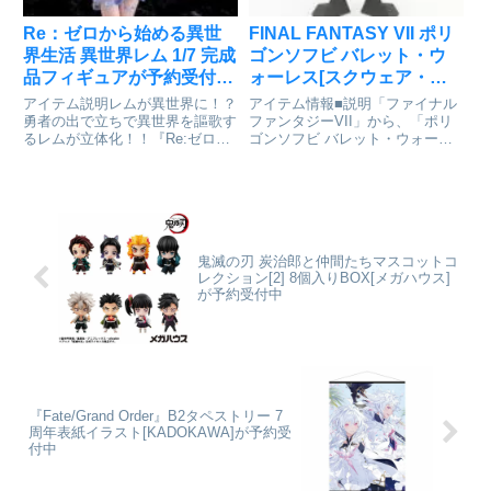
Re：ゼロから始める異世
FINAL FANTASY VII ポリ
界生活 異世界レム 1/7 完成
ゴンソフビ バレット・ウ
品フィギュアが予約受付開
ォーレス[スクウェア・エ
始
ニックス]が予約受付中
アイテム説明レムが異世界に！？
アイテム情報■説明「ファイナル
勇者の出で立ちで異世界を謳歌す
ファンタジーVII」から、「ポリ
るレムが立体化！！『Re:ゼロか
ゴンソフビ バレット・ウォーレ
ら始める異世界生活』より、ロズ
ス」が登場です！ファイナルファ
ワール邸に務めるメイド「レム」
ンタジーVII_ポリゴンソフビ バ
を勇者風衣装の「異世界レム」と
レット・ウォーレス© 2018 -
して立体化！！オリジナルの衣装
2021 SQUARE ENIX CO., LT...
は本商品のために新規にデザイ...
鬼滅の刃 炭治郎と仲間たちマスコットコ
レクション[2] 8個入りBOX[メガハウス]
が予約受付中
『Fate/Grand Order』B2タペストリー 7
周年表紙イラスト[KADOKAWA]が予約受
付中