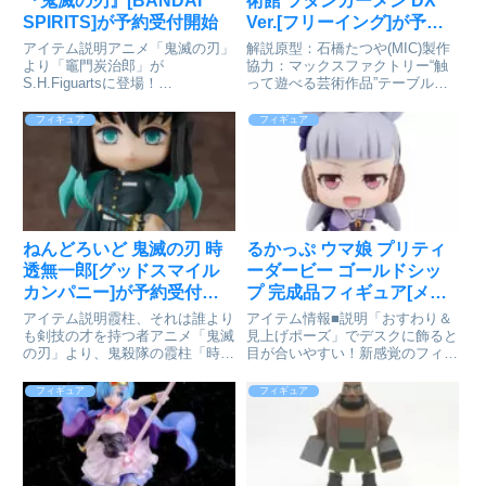
『鬼滅の刃』[BANDAI
術館 ツタンカーメン DX
SPIRITS]が予約受付開始
Ver.[フリーイング]が予約
受付中
アイテム説明アニメ「鬼滅の刃」
解説原型：石橋たつや(MIC)製作
より「竈門炭治郎」が
協力：マックスファクトリー“触
S.H.Figuartsに登場！
って遊べる芸術作品”テーブル美
S.H.Figuartsについに「竈門炭治
術館より、世界各国の様々なアー
郎」が登場。各種交換用パーツと
トを立体化した、テーブル美術
フィギュア
フィギュア
広い可動域で、作中の印象的な戦
館-分館-の登場です。第三弾は、
闘シーンを再現可能。■表情パー
考古学史上最大の発見と言われた
ツは3種付属。作中の名シー...
古代エジプト、ファラオの墓...
ねんどろいど 鬼滅の刃 時
るかっぷ ウマ娘 プリティ
透無一郎[グッドスマイル
ーダービー ゴールドシッ
カンパニー]が予約受付開
プ 完成品フィギュア[メガ
始
ハウス]が予約受付中
アイテム説明霞柱、それは誰より
アイテム情報■説明「おすわり＆
も剣技の才を持つ者アニメ「鬼滅
見上げポーズ」でデスクに飾ると
の刃」より、鬼殺隊の霞柱「時透
目が合いやすい！新感覚のフィギ
無一郎」がねんどろいど化！●表
ュアシリーズです。首が自由に動
情パーツ：「ぼんやり顔」「戦闘
かせる！ウマ娘 プリティーダー
フィギュア
フィギュア
顔」「微笑み顔」●オプションパ
ビー_るかっぷ ゴールドシップ
ーツ：「日輪刀」「エフェクトパ
colleizeで探す
ーツ」ほか専用台座付属鬼滅の
刃...