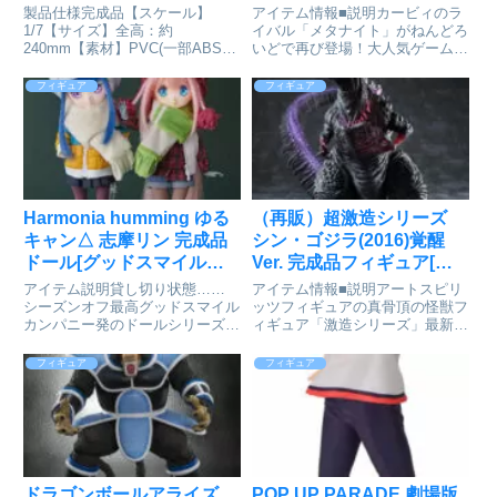
開始
が予約受付開始
製品仕様完成品【スケール】
アイテム情報■説明カービィのラ
1/7【サイズ】全高：約
イバル「メタナイト」がねんどろ
240mm【素材】PVC(一部ABS)
いどで再び登場！大人気ゲームシ
解説原型制作・彩色：ATSUMI世
リーズ『星のカービィ』より「メ
界が熱狂する大人気格闘ゲーム
タナイト」が再販決定！「ねんど
フィギュア
フィギュア
「GUILTY GEAR -STRIVE-」よ
ろいど カービィ」と同じ仕様
り、ブリジットが1/7スケール完
で、フィギュア各所に磁石を使用
成品フィギュ...
することで滑らかに自由にポージ
ン...
Harmonia humming ゆる
（再販）超激造シリーズ
キャン△ 志摩リン 完成品
シン・ゴジラ(2016)覚醒
ドール[グッドスマイルカ
Ver. 完成品フィギュア[プ
ンパニー]が好評発売中
レックス]が予約受付中
アイテム説明貸し切り状態……
アイテム情報■説明アートスピリ
シーズンオフ最高グッドスマイル
ッツフィギュアの真骨頂の怪獣フ
カンパニー発のドールシリーズ
ィギュア「激造シリーズ」最新作
「Harmonia humming(ハルモニア
「超激造シリーズ シン・ゴジラ
ハミング)」にTVアニメーション
ゴジラ(2016)覚醒Ver.」！！こだ
フィギュア
フィギュア
「ゆるキャン△」から「志摩リ
わりの造形で迫力ある表現を施し
ン」のドールが登場です！特徴的
皆様に発信する「激造シリー
なカラーウィッグ...
ズ」。是非、お手元でご...
ドラゴンボールアライズ
POP UP PARADE 劇場版