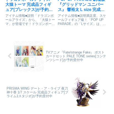
大猿トーマ 完成品フィギ
『グリッドマン ユニバー
ュア[プレックス]が予約受
ス』 響裕太 L size 完成品
付開始
フィギュア[グッドスマイ
アイテム情報■説明「ドラゴンボ
アイテム情報■説明満足度、スケ
ルカンパニー]が予約受付
ールアライズ」から、「大猿トー
ールフィギュア級！「POP UP
マ」が登場です！ドラゴンボール
PARADE」の「Lサイズ」は、フ
開始
アライズ_大猿トーマ©バード・
ィギュアファンに新しいシゲキを
スタジオ/集英社©バード・スタ
お送りするフィギュアシリーズで
ジオ、とよたろう/集英社 ©バー
す。専用台座付属劇場版グリッド
ドスタジオ/集英社・東映アニメ
マン ユニバース_L size_POP UP
ーション通販サイトで検索する
PAR...
TVアニメ『Fate/strange Fake』 ポスト
カードセット PALE TONE series[コンテ
ンツシード]が予約受付中
PRISMA WING デート・ア・ライブ 夜刀
神十香 1/7 スケール 完成品フィギュア[プ
ライム1スタジオ]が予約受付中