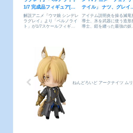
1/7 完成品フィギュア[フ
テイル」 ナツ、グレイ
ァット・カンパニー]が予
エルザ、ハッピー DX版
解説アニメ『ウマ娘 シンデレ
アイテム説明炎を操る滅竜
ラグレイ』より「ベルノライ
導士、氷を武器に使う造形
約受付開始
1/6 フィギュアが予約受
ト」が1/7スケールフィギュ
導士、鎧を纏った最強の妖
開始
アで登場。トレセン学園の制
女王、空を舞うエクシード
服姿で両手にクリップボード
傑作バトルファンタジー「
を抱えた姿で立体化しまし
ェアリーテイル」より、ナ
た。※製品は自立しません。
ツ、グレイ、エルザ、ハッ
付属の台座を使用してくださ
ーの“最強チーム”が待望の
い。ウマ娘 シンデレラグレイ
体化！「多くの仲間たちが
_...
わるけ...
ねんどろいど アークナイツ ム