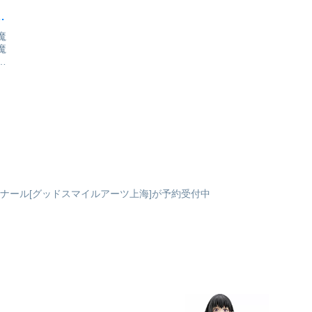
、
魔
魔
付
精
。
フ
ピ
立
加
リナール[グッドスマイルアーツ上海]が予約受付中