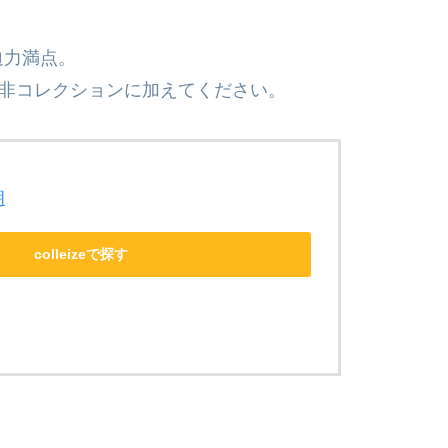
迫力満点。
是非コレクションに加えてください。
朗
colleizeで探す