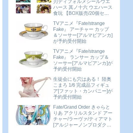
刃ディフォルメシールウエ
ハース 其ノ十六 ウエハース
食玩 【BOX販売/20個セッ
ト】が予約受付開始
TVアニメ『Fate/strange
Fake』 アーチャー カップ
＆ソーサー[アルマビアンカ]
が予約受付開始
TVアニメ『Fate/strange
Fake』 ランサー カップ＆
ソーサー[アルマビアンカ]が
予約受付開始
生徒会にも穴はある！ 陸奥
こまろ 1/6 完成品フィギュ
ア[ファット・カンパニー]が
予約受付開始
Fate/Grand Order きゃらと
りあ アクリルスタンド アー
チャー/ラーヴァ/ティアマト
[アルジャーノンプロダクト]
が予約受付開始