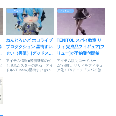
フィギュア
フィギュア
ねんどろいど ホロライブ
TENITOL スパイ教室 リ
等
プロダクション 星街すい
リィ 完成品フィギュア[フ
好
せい（再販）[グッドスマ
リュー]が予約受付開始
イルカンパニー]が予約受
”
アイテム情報■説明彗星の如
アイテム説明コードネー
ど
く現れたスターの原石！アイ
ム“花園”。リリィをフィギュ
付中
ドルVTuberの星街すいせいで
ア化！TVアニメ「スパイ教
す！大人気バーチャル
室」より「灯」のリーダーで
等
YouTuberグループ「ホロラ
あるリリィを立体化。天然な
」
イブ」より、ホロライブ０期
ムードメーカーでありつつも
座
生「星街すいせい」がねんど
笑顔あふれるリリィを再現し
上
ろいど再登場です！交換用表
ました。抜群のプロポーショ
情パーツは「通常顔」に加
ンや手元の小物なども丁寧に
え...
造形して...
イ
ー