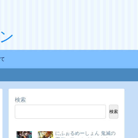
ン
て
検索
検索
にふぉるめーしょん 鬼滅の