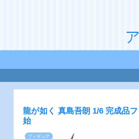
龍が如く 真島吾朗 1/6 完成
始
フィギュア