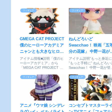
フィギュア
フィギュア
GMEGA CAT PROJECT
ねんどろいど
僕のヒーローアカデミア
Swacchao！ 映画「五
ニャンとも大きなヒロア
分の花嫁」 中野一花が
カニャンコ 爆豪勝己 完成
評発売中
アイテム情報■説明「僕のヒ
アイテム説明”もっと身近に
ーローアカデミア」から
”もっと手軽に” ねんどろい
品フィギュア[メガハウス]
「MEGA CAT PROJECT ニ
Swacchao！ 中野一花が登
が予約受付中
ャンとも大きなヒロアカニャ
場！ねんどろいど
ンコ」が登場です！でっか＆
Swacchao！に、映画「五
フィギュア
フィギュア
ディティールUP!！ヒロアカ
分の花嫁」から「中野一花
ニャンコがさらにPLUS
が登場。椅子にちょこんと
ULTRA！僕のヒーローアカデ
ったねんどろいどを、机の
ミア_MEGA C...
や小さなスペースに...
アニメ『ウマ娘 シンデレ
コンセプトマスターラ
ラグレイ』 ベルノライト
ン TVアニメ「フェアリ