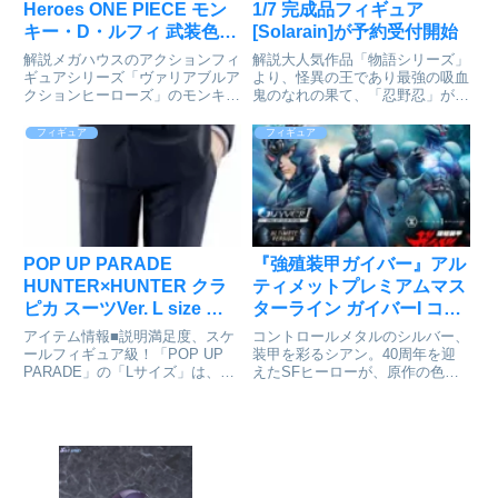
Heroes ONE PIECE モン
1/7 完成品フィギュア
キー・D・ルフィ 武装色の
[Solarain]が予約受付開始
覇気Ver. アクションフィギ
解説メガハウスのアクションフィ
解説大人気作品「物語シリーズ」
ュア[メガハウス]が予約受
ギュアシリーズ「ヴァリアブルア
より、怪異の王であり最強の吸血
クションヒーローズ」のモンキ
鬼のなれの果て、「忍野忍」が、
付開始
ー・D・ルフィが装いを新たに登
定番の白いワンピース姿で登場！
場。魅力ある造形再現とリアルな
忍のチャームポイントである流れ
フィギュア
フィギュア
塗装で武装色の覇気を再現。新た
るような美しい金髪、髪をかきあ
な表情パーツも付属し、迫力のあ
げる仕草、そして挑発的な表情ま
るバトルシーンを再現可能です。
で、イラストの魅力を忠実に再
麦...
現...
POP UP PARADE
『強殖装甲ガイバー』​アル
HUNTER×HUNTER クラ
ティメットプレミアムマス
ピカ スーツVer. L size 完
ターライン ガイバーI コミ
成品フィギュア[グッドス
ックアートカラーエディシ
アイテム情報■説明満足度、スケ
コントロールメタルのシルバー、
マイルカンパニー]が予約
ョン アルティメット版が
ールフィギュア級！「POP UP
装甲を彩るシアン。40周年を迎
PARADE」の「Lサイズ」は、フ
えたSFヒーローが、原作の色で
受付中
予約受付開始
ィギュアファンに新しいシゲキを
復活独創的なデザインと予測不能
お送りするフィギュアシリーズで
なストーリーで、世界のSFファ
す。専用台座付属■サイズ全高：
ンを虜にする『強殖装甲ガイバ
約
ー』。1985年から続くこの一大
220mmHUNTER×HUNTER_POP
サーガから、「ガイバーI」が
UP...
コ...