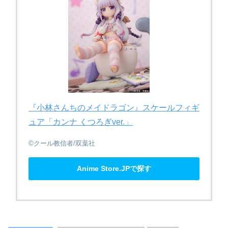
『小林さんちの​メイドラゴン』スケールフィギ
ュア​「カンナ く​つろぎver.」
©クール教信者/双葉社
Anime Store.JPで探す