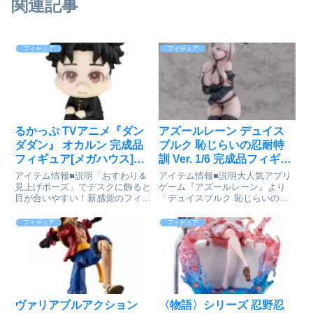
関連記事
フィギュア
フィギュア
るかっぷ TVアニメ『ダン
アズールレーン デュイス
ダダン』 オカルン 完成品
ブルク 恥じらいの忍耐特
フィギュア[メガハウス]が
訓 Ver. 1/6 完成品フィギュ
予約受付開始
ア[AniGame]が予約受付中
アイテム情報■説明「おすわり＆
アイテム情報■説明大人気アプリ
見上げポーズ」でデスクに飾ると
ゲーム『アズールレーン』より
目が合いやすい！新感覚のフィギ
「デュイスブルク 恥じらいの忍
ュアシリーズです。首が自由に動
耐特訓 Ver.」が1/6スケールフィ
かせる！ダンダダン_るかっぷ オ
ギュアで登場です！【セット内容
フィギュア
フィギュア
カルン©龍幸伸／集英社・ダンダ
一覧】フィギュア本体、台座アズ
ダン製作委員会colleizeで探す
ールレーン_デュイスブルク 恥
じらいの忍耐特訓 Ver...
ヴァリアブルアクション
〈物語〉シリーズ 忍野忍