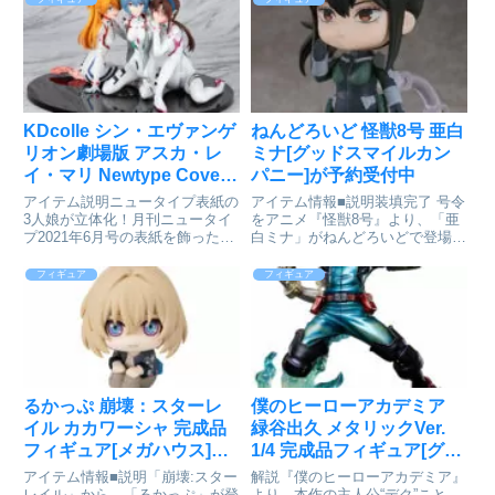
KDcolle シン・エヴァンゲ
ねんどろいど 怪獣8号 亜白
リオン劇場版 アスカ・レ
ミナ[グッドスマイルカン
イ・マリ Newtype Cover
パニー]が予約受付中
ver. 1/8 完成品フィギュア
アイテム説明ニュータイプ表紙の
アイテム情報■説明装填完了 号令
が予約受付開始
3人娘が立体化！月刊ニュータイ
をアニメ『怪獣8号』より、「亜
プ2021年6月号の表紙を飾った総
白ミナ」がねんどろいどで登場で
作画監督・錦織敦史氏描き下ろし
す！●表情パーツ：「真面目顔」
による「シン・エヴァンゲリオン
「戦闘顔」「微笑み顔」●オプシ
フィギュア
フィギュア
劇場版」イラストをモチーフに本
ョンパーツ：「伐虎」「専用武
作ヒロイン アスカ、レイ、マリ
器」「防衛隊マスク」ほか専用台
を3体セットで立体化いたし...
座付属■サイズ全高：約100m...
るかっぷ 崩壊：スターレ
僕のヒーローアカデミア
イル カカワーシャ 完成品
緑谷出久 メタリックVer.
フィギュア[メガハウス]が
1/4 完成品フィギュア[グッ
予約受付開始
ドスマイルカンパニー]が
アイテム情報■説明「崩壊:スター
解説『僕のヒーローアカデミア』
予約受付開始
レイル」から、「るかっぷ」が登
より、本作の主人公“デク”こと