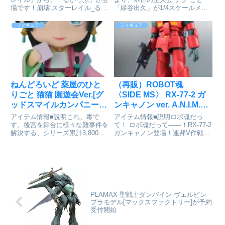
場です！崩壊:スターレイル_るか
「緑谷出久」が1/4スケールメタ
っぷ カカワーシャ通販サイトで
リックVer.のスペシャル仕様とな
検索する
って再登場です！躍動感溢れるポ
フィギュア
フィギュア
ージングとメタリックの質感もご
注目ください。エフェクト付専用
台座もカラーチェンジし、...
ねんどろいど 薬屋のひと
（再販）ROBOT魂
りごと 猫猫 園遊会Ver.[グ
〈SIDE MS〉 RX-77-2 ガ
ッドスマイルカンパニー]
ンキャノン ver. A.N.I.M.E.
が予約受付開始
(再販版) 『機動戦士ガンダ
アイテム情報■説明これ、毒で
アイテム情報■説明ロボ魂だっ
ム』[BANDAI SPIRITS]が
す。後宮を舞台に様々な難事件を
て！ ロボ魂だって――！RX-77-2
解決する、シリーズ累計3,800万
ガンキャノン登場！連邦V作戦の
予約受付中
部突破の大人気後宮謎解きエンタ
中距離戦を担うモビルスーツ。圧
テインメントTVアニメ『薬屋の
倒的な可動と豊富な武装・エフェ
ひとりごと』より、園遊会衣装を
クトパーツでかつてない劇中再
纏った「猫猫」がねんどろいど
現。■A.N.I.M.E. ―可動・胸部に
化！●表情パーツ:「毒見顔」「...
内蔵された可...
PLAMAX 聖戦士ダンバイン ヴェルビン
プラモデル[マックスファクトリー]が予約
受付開始