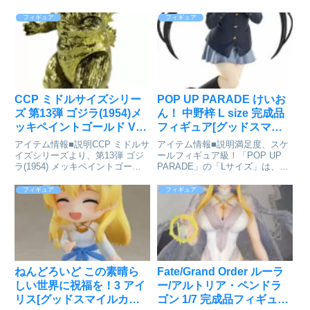
フィギュア
フィギュア
CCP ミドルサイズシリー
POP UP PARADE けいお
ズ 第13弾 ゴジラ(1954)メ
ん！ 中野梓 L size 完成品
ッキペイントゴールド Ver.
フィギュア[グッドスマイ
[CCP JAPAN]が予約受付
ルアーツ上海]が予約受付
アイテム情報■説明CCP ミドルサ
アイテム情報■説明満足度、スケ
中
中
イズシリーズより、第13弾 ゴジ
ールフィギュア級！「POP UP
ラ(1954) メッキペイントゴール
PARADE」の「Lサイズ」は、フ
ドVer.が全身にメッキ調塗装を施
ィギュアファンに新しいシゲキを
した煌びやかな仕様で登場！「古
お送りするフィギュアシリーズで
フィギュア
フィギュア
そうで新しい、だけど少し古臭い
す。※専用台座付属■サイズ全
ソフビ怪獣シリーズ」をコンセプ
高：約220mm(ノンスケール)けい
トに、数々の怪...
おん!_POP U...
ねんどろいど この素晴ら
Fate/Grand Order ルーラ
しい世界に祝福を！3 アイ
ー/アルトリア・ペンドラ
リス[グッドスマイルカン
ゴン 1/7 完成品フィギュア