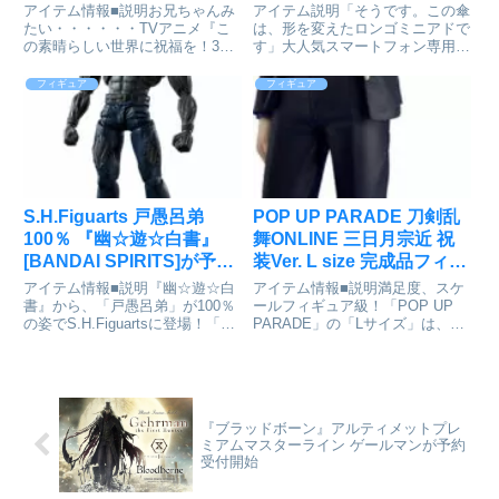
パニー]が予約受付中
が予約受付締切間近
アイテム情報■説明お兄ちゃんみ
アイテム説明「そうです。この傘
たい・・・・・・TVアニメ『こ
は、形を変えたロンゴミニアドで
の素晴らしい世界に祝福を！3』
す」大人気スマートフォン専用ロ
より、「アイリス」がねんどろい
ールプレイングゲーム
どになって登場です！●表情パー
『Fate/Grand Order』より、高貴
フィギュア
フィギュア
ツ：「すまし顔」「笑顔」「甘え
な水着姿の第二再臨「ルーラー/
顔」●オプションパーツ：「竹と
アルトリア・ペンドラゴン」が登
んぼ」ほか専用台座付属■サイ
場！目を引く姿を変えたロ...
ズ...
S.H.Figuarts 戸愚呂弟
POP UP PARADE 刀剣乱
100％ 『幽☆遊☆白書』
舞ONLINE 三日月宗近 祝
[BANDAI SPIRITS]が予約
装Ver. L size 完成品フィギ
受付中
ュア[オランジュ・ルージ
アイテム情報■説明『幽☆遊☆白
アイテム情報■説明満足度、スケ
ュ]が予約受付中
書』から、「戸愚呂弟」が100％
ールフィギュア級！「POP UP
の姿でS.H.Figuartsに登場！「お
PARADE」の「Lサイズ」は、フ
まえもしかしてまだ自分が死なな
ィギュアファンに新しいシゲキを
いとでも思ってるんじゃないか
お送りするフィギュアシリーズで
ね？」暗黒武術会編の決勝戦で
す。専用台座付属■サイズ全高：
「浦飯幽助」と戦った「戸愚呂
約240mm(ノンスケール)刀剣乱
弟」が100％の姿で登...
舞-ONLINE-...
『ブラッドボーン』アルティメットプレ
ミアムマスターライン ゲールマンが予約
受付開始