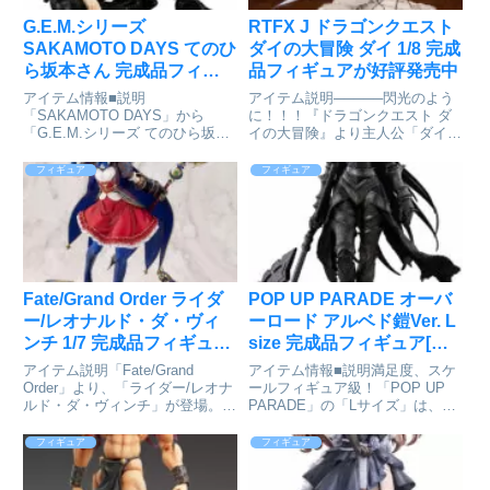
G.E.M.シリーズ
RTFX J ドラゴンクエスト
SAKAMOTO DAYS てのひ
ダイの大冒険 ダイ 1/8 完成
ら坂本さん 完成品フィギ
品フィギュアが好評発売中
ュア[メガハウス]が予約受
アイテム情報■説明
アイテム説明─────閃光のよう
付中
「SAKAMOTO DAYS」から
に！！！『ドラゴンクエスト ダ
「G.E.M.シリーズ てのひら坂本
イの大冒険』より主人公「ダイ」
さん」が登場です！■サイズ全高
が「ARTFX J」シリーズに登場
約90ｍｍSAKAMOTO
です！「ダイの剣」を握りしめ、
フィギュア
フィギュア
DAYS_G.E.M.シリーズ てのひら
今まさに強敵に立ち向かい渾身の
坂本さんcolleizeで探す
一撃を撃ち込まんとする勇猛かつ
躍動感溢れる大胆な造形！...
Fate/Grand Order ライダ
POP UP PARADE オーバ
ー/レオナルド・ダ・ヴィ
ーロード アルベド鎧Ver. L
ンチ 1/7 完成品フィギュア
size 完成品フィギュア[グ
が予約受付開始
ッドスマイルカンパニー]
アイテム説明「Fate/Grand
アイテム情報■説明満足度、スケ
が予約受付中
Order」より、「ライダー/レオナ
ールフィギュア級！「POP UP
ルド・ダ・ヴィンチ」が登場。
PARADE」の「Lサイズ」は、フ
Fate/Grand Order_ライダー/レオ
ィギュアファンに新しいシゲキを
ナルド・ダ・ヴィンチ©TYPE-
お送りするフィギュアシリーズで
フィギュア
フィギュア
MOON / FGO PROJECTcolleize
す。専用台座付属■サイズ全高：
で探す
約240mm(台座含む)オーバーロー