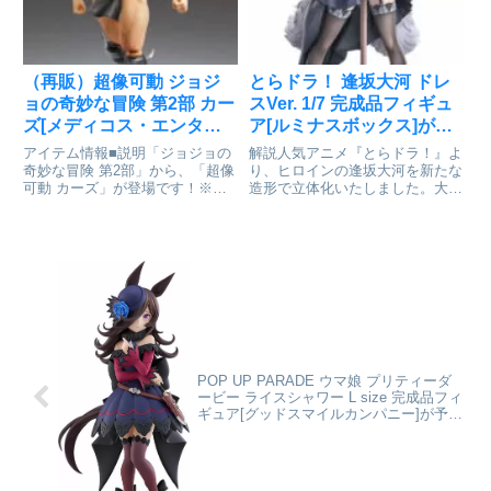
ド_L size...
（再販）超像可動 ジョジ
とらドラ！ 逢坂大河 ドレ
ョの奇妙な冒険 第2部 カー
スVer. 1/7 完成品フィギュ
ズ[メディコス・エンタテ
ア[ルミナスボックス]が予
インメント]が予約受付中
約受付開始
アイテム情報■説明「ジョジョの
解説人気アニメ『とらドラ！』よ
奇妙な冒険 第2部」から、「超像
り、ヒロインの逢坂大河を新たな
可動 カーズ」が登場です！※パ
造形で立体化いたしました。大河
ッケージは商品本体の保護材です
が身に纏うドレスは、ボリューム
ので、本体に影響を及ぼすような
感のあるフリルの立体感や光沢感
破損を除き、交換対応対象外とな
を繊細に表現。真剣な表情で木刀
ります。予めご了承下さい。ジョ
を持つ立ち姿もかっこいい！紫を
ジョの奇妙な冒険 第2部_超...
基調とした色はパールの装飾に
よ...
POP UP PARADE ウマ娘 プリティーダ
ービー ライスシャワー L size 完成品フィ
ギュア[グッドスマイルカンパニー]が予約
受付開始