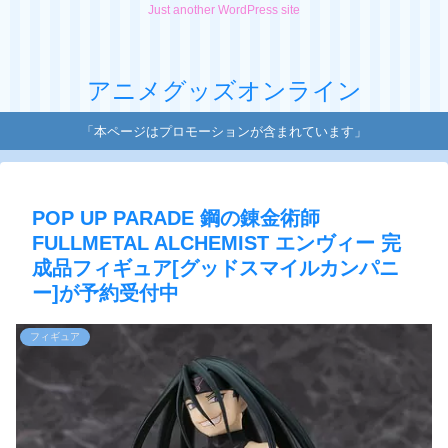
Just another WordPress site
アニメグッズオンライン
「本ページはプロモーションが含まれています」
POP UP PARADE 鋼の錬金術師
FULLMETAL ALCHEMIST エンヴィー 完
成品フィギュア[グッドスマイルカンパニ
ー]が予約受付中
フィギュア