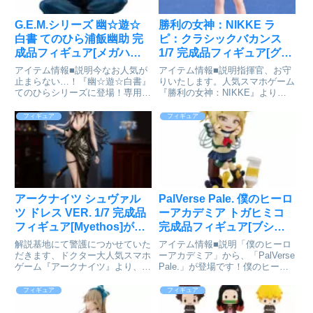
G.E.M.シリーズ 幽☆遊☆
勝利の女神：NIKKE ラ
白書 てのひら浦飯幽助 完
ピ：クラシックバカンス
成品フィギュア[メガハウ
1/7 完成品フィギュア[グッ
ス]が予約受付開始
ドスマイルアーツ上海]が
アイテム情報■説明今なお人気が
アイテム情報■説明指揮官、お守
予約受付中
止まらない…！『幽☆遊☆白書』
りいたします。人気スマホゲーム
てのひらシリーズに登場！専用台
『勝利の女神：NIKKE』より、
座付属■サイズ全高：約85mm幽
水着姿で海辺のバカンスを堪能す
☆遊☆白書_G.E.M.シリーズ て
る「ラピ」が1/7スケールフィギ
フィギュア
フィギュア
のひら浦飯幽助colleizeで探す
ュアで登場です。露出度の高い水
着とNIKKEが誇る肉体美のコン
トラストや余裕のある表情...
アークナイツ シュヴァル
PalVerse Pale. 僕のヒーロ
ツ ドレス VER. 1/7 完成品
ーアカデミア トガヒミコ
フィギュア[Myethos]が予
完成品フィギュア[ブシロ
約受付中
ードクリエイティブ]が予
解説基地にて警護につかせていた
アイテム情報■説明「僕のヒーロ
約受付開始
だきます、ドクター大人気スマホ
ーアカデミア」から、「PalVerse
ゲーム『アークナイツ』より、
Pale.」が登場です！僕のヒーロ
「シュヴァルツ ドレスVER.」が
ーアカデミア_PalVerse Pale. ト
1/7スケールフィギュアで登場！
ガヒミコ© 堀越耕平／集英社・
フィギュア
フィギュア
スナイパースコープはすでに調整
僕のヒーローアカデミア製作委員
済――ドクターがおそろしいほど
会colleizeで探す