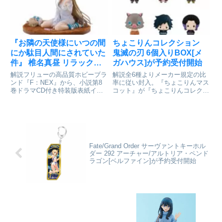
の優雅な彼女の姿を、ドクタ...
『お隣の天使様にいつの間
ちょこりんコレクション
にか駄目人間にされていた
鬼滅の刃 6個入りBOX[メ
件』 椎名真昼 リラックス
ガハウス]が予約受付開始
ver. 1/7 完成品フィギュア
解説フリューの高品質ホビーブラ
解説全6種よりメーカー規定の比
[フリュー]が予約受付中
ンド『F：NEX』から、小説第8
率に従い封入。『ちょこりんマス
巻ドラマCD付き特装版表紙イラ
コット』が『ちょこりんコレクシ
ストをもとに、「椎名真昼」が立
ョン』にちょこっとブランドリニ
体化しました！『お隣の​天使様に​
ューアル！ゆるっとしたデフォル
いつの​間にか駄目人間に​されてい
メ感と、ちょこっとサイズが可愛
た​件』椎名真昼 リラックスVer.
いマスコット「ちょこりん」をコ
1/7スケー...
レクションしていこう！一緒に
お...
Fate/Grand Order サーヴァントキーホル
ダー 292 アーチャー/アルトリア・ペンド
ラゴン[ベルファイン]が予約受付開始