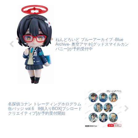
交換対応対象外となります。予め
場ッ！！オプションパーツには猫
ご了承下さい。ジョジョの奇妙
草(ストレイ・キャット)が...
な...
ねんどろいど ブルーアーカイブ -Blue
Archive- 奥空アヤネ[グッドスマイルカン
パニー]が予約受付中
名探偵コナン トレーディングホログラム
缶バッジ vol.6 8個入りBOX[ブシロード
クリエイティブ]が予約受付開始