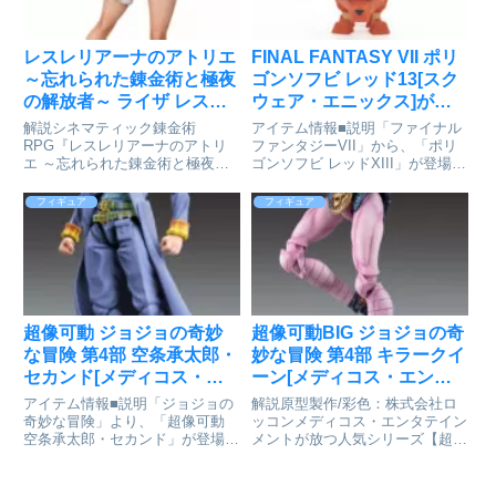
レスレリアーナのアトリエ
FINAL FANTASY VII ポリ
～忘れられた錬金術と極夜
ゴンソフビ レッド13[スク
の解放者～ ライザ レスレ
ウェア・エニックス]が予
リ学園Ver フィギュア[メデ
約受付中
解説シネマティック錬金術
アイテム情報■説明「ファイナル
ィコス・エンタテインメン
RPG『レスレリアーナのアトリ
ファンタジーVII」から、「ポリ
エ ～忘れられた錬金術と極夜の
ゴンソフビ レッドXIII」が登場で
ト]が予約受付中
解放者～』より、“レスレリ学
す！ファイナルファンタジーVII_
園”で登場した「ライザ」ことラ
ポリゴンソフビ レッドXIII©
フィギュア
フィギュア
イザリン・シュタウトがスケール
2018 - 2021 SQUARE ENIX CO.,
フィギュア化！ランターナ学園に
LTD. All...
編入してきた「レスナ」を迎え
る、錬金術...
超像可動 ジョジョの奇妙
超像可動BIG ジョジョの奇
な冒険 第4部 空条承太郎・
妙な冒険 第4部 キラークイ
セカンド[メディコス・エ
ーン[メディコス・エンタ
ンタテインメント]が予約
テインメント]が予約受付
アイテム情報■説明「ジョジョの
解説原型製作/彩色：株式会社ロ
受付中
中
奇妙な冒険」より、「超像可動
ッコンメディコス・エンタテイン
空条承太郎・セカンド」が登場で
メントが放つ人気シリーズ【超像
す！帽子交換式※パッケージは商
可動BIG】『ジョジョの奇妙な冒
品本体の保護材ですので、本体に
険 第4部』より、吉良吉影のスタ
影響を及ぼすような破損を除き、
ンド「キラークイーン」が遂に登