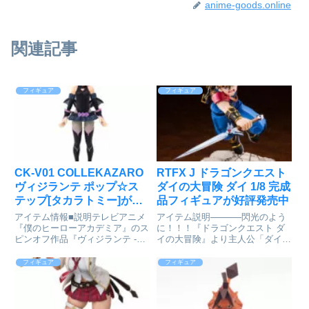
anime-goods.online
関連記事
フィギュア
フィギュア
CK-V01 COLLEKAZARO
RTFX J ドラゴンクエスト
ヴィジランテ ポップ☆ス
ダイの大冒険 ダイ 1/8 完成
テップ[タカラトミー]が予
品フィギュアが好評発売中
約受付開始
アイテム情報■説明テレビアニメ
アイテム説明─────閃光のよう
『僕のヒーローアカデミア』のス
に！！！『ドラゴンクエスト ダ
ピンオフ作品『ヴィジランテ -僕
イの大冒険』より主人公「ダイ」
のヒーローアカデミア
が「ARTFX J」シリーズに登場
ILLEGALS-』とコラボレーショ
です！「ダイの剣」を握りしめ、
フィギュア
フィギュア
ンしポップ☆ステップを商品化。
今まさに強敵に立ち向かい渾身の
首、肩腕、股関節が可動します。
一撃を撃ち込まんとする勇猛かつ
漫画やアニメといった人気キャ
躍動感溢れる大胆な造形！...
ラ...