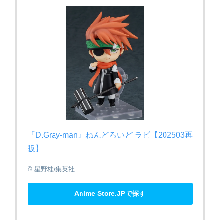
『D.Gray-man』​ねんどろいど ラビ【202503再
販】
© 星野桂/集英社
Anime Store.JPで探す