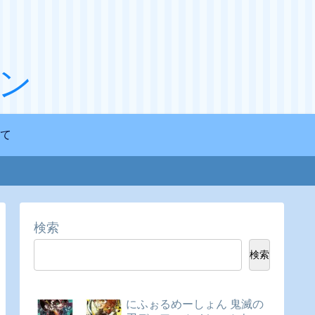
ン
て
検索
検索
にふぉるめーしょん 鬼滅の