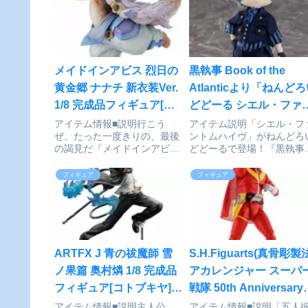
メイドインアビス 烈日の
黒執事 Book of the
黄金郷 ナナチ 新衣装Ver.
Atlanticより「ねんど
1/8 完成品フィギュア[グ
どどーる シエル・ファ
ッドスマイルカンパニー]
トムハイヴ」の紹介
アイテム情報■説明行こう
アイテム説明「シエル・フ
ぜ。たった一度きりの、最後
ントムハイヴ」がねんどろ
が予約受付中
の謁見だ『メイドインアビス
どどーるで登場！『黒執事
烈日の黄金郷』より、新衣装
Book of the Atlantic』より
の「ナナチ」がスケールフィ
主人公「シエル・ファント
フィギュア
フィギュア
ギュアになって登場です！元
ハイヴ」がねんどろいどど
気いっぱいの「ナナチ」を躍
る化！ねんどろいどどーる
動感あふれるこだわりの造形
は、頭部サイズはねんどろ
で再現しています。是非お手
ど、体のサイ...
元でご...
ARTFX J 青の祓魔師 雪
S.H.Figuarts(真骨彫製
ノ果篇 奥村燐 1/8 完成品
アカレンジャー スーパ
フィギュア[コトブキヤ]が
戦隊 50th Anniversary
予約受付開始
Ver.(初回限定台座付属)
アイテム情報■説明主人公
アイテム情報■説明「五人