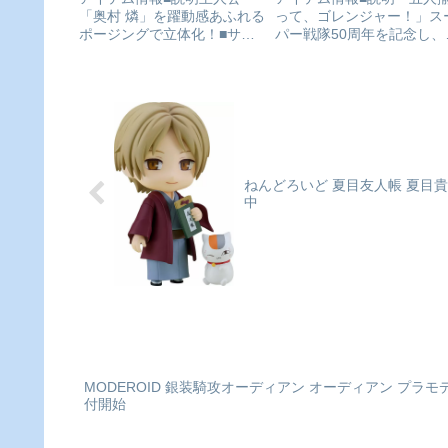
「奥村 燐」を躍動感あふれる
って、ゴレンジャー！」ス
『秘密戦隊ゴレンジャ
ポージングで立体化！■サイ
パー戦隊50周年を記念し、
ー』[BANDAI SPIRITS]
ズ全高:約300mm(台座含む)
1作『秘密戦隊ゴレンジャ
が予約受付中
青の祓魔師 雪ノ果篇_ARTFX
ー』より、初代レッドであ
J 奥村燐colleizeで探す
「アカレンジャー」が、遂
真骨彫製法シリーズに登場
放送50周年を迎えた『秘密
隊ゴレンジャー』より、「
カレ...
ねんどろいど 夏目友人帳 夏目貴
中
MODEROID 銀装騎攻オーディアン オーディアン プラ
付開始