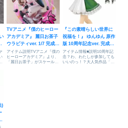
TVアニメ『僕のヒーロー
『この素晴らしい世界に
ろい
アカデミア』 麗日お茶子
祝福を！』 ゆんゆん 原作
ン
ウラビティver. 1/7 完成品
版 10周年記念ver. 完成品
フィギュア[PROOF]が予
フィギュア
ァ
アイテム説明TVアニメ『僕の
アイテム情報■説明10周年記
い
ヒーローアカデミア』より、
念？わ、わたしが参加しても
約受付開始
[KADOKAWA]が予約受
「麗日お茶子」がスケールフ
いいのっ！？大人気作品「こ
付開始
、
ィギュアとなって登場！躍動
の素晴らしい世界に祝福
ム
感あふれるポージング
を！」10周年を記念した三嶋
ー
で、“個性”「無重力(ゼログラ
くろね氏描きおろしイラスト
ビティ)」の発動をイメージ
のゆんゆんがフィギュアで登
い
したエフェクトと「FLOAT」
場！素朴ながらもたくさんの
を立体化いたしました。身に
フリルや小物でいっぱいのか
纏...
わいら...
法)
ー
揃