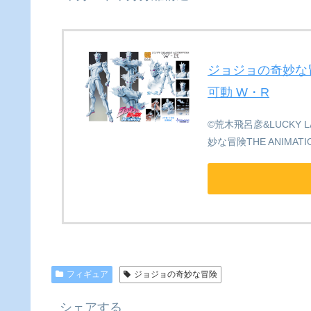
ジョジョの奇妙な冒
可動 W・R
©荒木飛呂彦&LUCKY L
妙な冒険THE ANIMATI
フィギュア
ジョジョの奇妙な冒険
シェアする