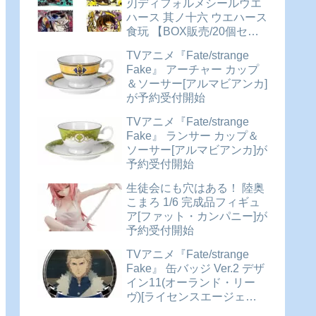
刃ディフォルメシールウエ
ハース 其ノ十六 ウエハース
食玩 【BOX販売/20個セッ
ト】が予約受付開始
TVアニメ『Fate/strange
Fake』 アーチャー カップ
＆ソーサー[アルマビアンカ]
が予約受付開始
TVアニメ『Fate/strange
Fake』 ランサー カップ＆
ソーサー[アルマビアンカ]が
予約受付開始
生徒会にも穴はある！ 陸奥
こまろ 1/6 完成品フィギュ
ア[ファット・カンパニー]が
予約受付開始
TVアニメ『Fate/strange
Fake』 缶バッジ Ver.2 デザ
イン11(オーランド・リー
ヴ)[ライセンスエージェン
ト]が予約受付中