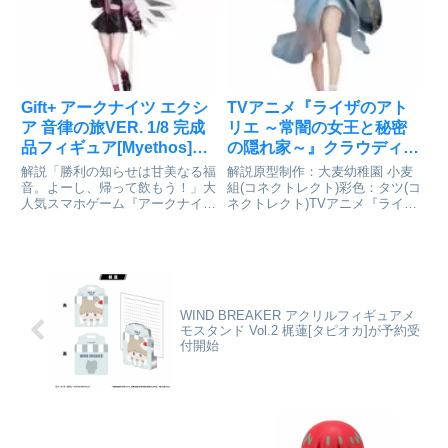
「メルエム」がねんどろいどに登
レット NOCO画集
場です！・表情パーツ：「真顔」
NIGHTMARE』用に描き下ろされ
「高揚顔」「驚き顔」・オプショ
たイラストをモチーフに立体化し
ンパ...
ま...
Gift+ アークナイツ エクシ
TVアニメ『ライザのアト
ア 音律の旅VER. 1/8 完成
リエ ～常闇の女王と秘密
品フィギュア[Myethos]が
の隠れ家～』クラウディ
予約受付開始
ア・バレンツ 水着ver. 1/7
解説「勝利の知らせは甘美なる福
解説原型制作：大麦幼稚園 小麦
完成品フィギュア[PROOF]
音。よーし、帰って飲もう！」大
組(コネクトレクト)彩色：タツ(コ
人気スマホゲーム『アークナイ
ネクトレクト)TVアニメ『ライザ
が予約受付開始
ツ』より、音律聯覚のスペシャル
のアトリエ ～常闇の女王と秘密
コスチュームをまとった「エクシ
の隠れ家～』より「クラウディ
ア」が、1/8スケールフィギュア
ア・バレンツ 水着ver.」がスケー
となって登場！淡いピンクからブ
ルフィギュアとなって登場！水着
ラックへとグラデーションする
姿の「クラウディア・...
ジ...
WIND BREAKER アクリルフィギュアメ
モスタンド Vol.2 梶蓮[タピオカ]が予約受
付開始