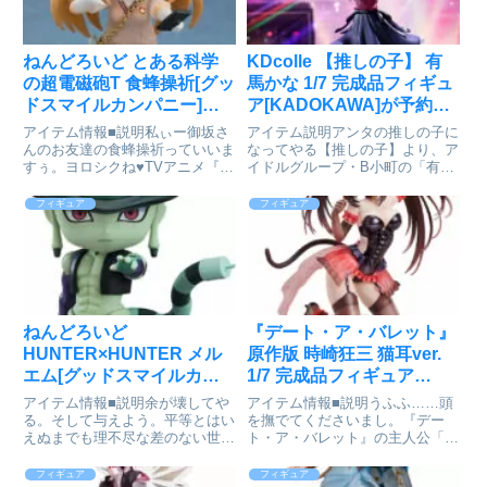
ねんどろいど とある科学
KDcolle 【推しの子】 有
の超電磁砲T 食蜂操祈[グッ
馬かな 1/7 完成品フィギュ
ドスマイルカンパニー]が
ア[KADOKAWA]が予約受
予約受付中
付開始
アイテム情報■説明私ぃー御坂さ
アイテム説明アンタの推しの子に
んのお友達の食蜂操祈っていいま
なってやる【推しの子】より、ア
すぅ。ヨロシクね♥TVアニメ『と
イドルグループ・B小町の「有馬
ある科学の超電磁砲T』より、
かな」が1/7スケールフィギュア
「食蜂操祈」がねんどろいどにな
で登場です！B小町のセンターを
フィギュア
フィギュア
って登場です！●表情パーツ：
務める彼女を、ファーストステー
「笑顔」「ウインク顔」「デレ
ジ編の衣装で立体化しました。マ
顔」●オプションパーツ：「鞄」
イクを片手に持ち、強い意志を...
「リ...
ねんどろいど
『デート・ア・バレット』
HUNTER×HUNTER メル
原作版 時崎狂三 猫耳ver.
エム[グッドスマイルカン
1/7 完成品フィギュア
パニー]が予約受付開始
[KADOKAWA]が予約受付
アイテム情報■説明余が壊してや
アイテム情報■説明うふふ……頭
中
る。そして与えよう。平等とはい
を撫でてくださいまし。『デー
えぬまでも理不尽な差のない世界
ト・ア・バレット』の主人公「時
を！！人気TVアニメ
崎狂三」が1/7スケールフィギュ
『HUNTER×HUNTER』より、
アで登場です。『デート・ア・バ
フィギュア
フィギュア