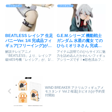
て登場！堕天使をイメージした衣
125mmキン肉マン_UDF シリー
装を身にまとった描き下しイラス
ズ3 ネプチューンマンcolleizeで
フィギュア
フィギュア
トを立体化いたしました。かわい
探す
らしく手を掲げ、明るく天真爛漫
な笑顔が印象的です。ふんわりと
し...
BEATLESS レイシア 生足
G.E.M.シリーズ 機動戦士
バニーVer. 1/4 完成品フィ
ガンダム 水星の魔女 ての
ギュア[フリーイング]が予
ひらミオリネさん 完成品
約受付中
フィギュア[メガハウス]が
解説テレビアニメ
アイテム説明てのひらサイズに魅
予約受付開始
「BEATLESS」より、レイシア
力を詰め込んだかわいいフィギュ
級hIE5号機「レイシア」が、1/4
アシリーズです！■彩色済みフィ
スケールの生足バニーコスチュー
ギュア＋専用台座機動戦士ガンダ
ムで登場です。キャラクター原
ム 水星の魔女_G.E.M.シリーズ 2
案、redjuice氏によるヴィジュア
てのひらミオリネさんcolleizeで
ルイメージを、大スケールバニー
探す
フィギュアでアレンジ。美しき...
WIND BREAKER アクリルフィギュアメ
モスタンド Vol.2 桜遥[タピオカ]が予約受
付開始