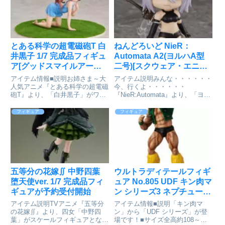
とある科学の超電磁砲T 白
ねんどろいど NieR：
井黒子 1/7 完成品フィギュ
Automata A2(ヨルハA型
ア[グッドスマイルアーツ
二号)[スクウェア・エニッ
上海]が予約受付開始
クス]が予約受付開始
アイテム情報■説明お姉さま～大
アイテム説明みんな・・・・・・
人気アニメ『とある科学の超電磁
今、行くよ・・・・・・
砲T』より、「白井黒子」がワン
『NieR:Automata』より、「ヨル
ピースの姿でスケールフィギュア
ハA型二号（通称：A2）」のショ
として登場です。ちょっと悪戯っ
ートヘア姿がねんどろいどで登場
フィギュア
フィギュア
ぽいウインクと風になびくツイン
です！交換用表情パーツは「通常
テール、ワンピースのシワまで緻
顔」や「戦闘顔」の他、仲間に思
密に再現いたしました。是非同
いを馳せる「憂い顔」をご...
時...
五等分の花嫁∬ 中野四葉
ウルトラディテールフィギ
堕天使ver. 1/7 完成品フィ
ュア No.805 UDF キン肉マ
ギュアが予約受付開始
ン シリーズ3 ネプチューン
マン[メディコム・トイ]が
アイテム説明TVアニメ『五等分
アイテム情報■説明「キン肉マ
予約受付開始
の花嫁∬』より、四女「中野四
ン」から「UDF シリーズ」が登
葉」がスケールフィギュアとなっ
場です！■サイズ全高約108～