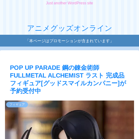
Just another WordPress site
アニメグッズオンライン
「本ページはプロモーションが含まれています」
POP UP PARADE 鋼の錬金術師
FULLMETAL ALCHEMIST ラスト 完成品
フィギュア[グッドスマイルカンパニー]が
予約受付中
フィギュア