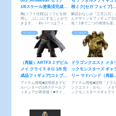
003_AniMester セリナ
ち デフォルメフィギュ
1/6スケール塗装済完成品
桜ミク[セガ フェイブ]
フィギュアが予約受付開
予約受付中
胸(ソフト仕様)はソフビを採
解説おなじみ「三月八日」
用し、ぷにぷにすることがで
んデザインをフィギュア立
始
きます。・剣パーツはフィギ
化！1体で二つの表情を楽
ュア本体から取り外し可能・
めるギミックがポイントで
差し替え顔パーツは追視アイ
す！『初音ミクシリーズ』​
フィギュア
フィギュア
仕様・差し替え顔パーツはボ
わぷち デフォルメフィギュ
タン電池内蔵、磁気スイッチ
桜ミク■予約受付期間：〜
でタッチすると眼が光る。(2
2025年10月5日(日)■発売時
つの発光モード：常時点灯モ
期：2026年4月中(...
ー...
（再販）ARTFX J デビル
ドラゴンクエスト メタ
メイ クライ 5 ネロ 1/8 完
ックモンスターズ ギャ
成品フィギュア[コトブキ
リー マドハンド（再販
ヤ]が予約受付中
[スクウェア・エニックス
アイテム情報■説明若きデビ
アイテム情報■説明「ドラ
ルハンターの1/8スケールフ
ンクエスト」から、「メタ
が予約受付開始
ィギュアが再登場！■サイズ
ックモンスターズギャラリ
全高：約270mm(台座含む)デ
ー」が登場です！ドラゴン
ビル メイ クライ 5_ARTFX J
エスト_メタリックモンス
ネロcolleizeで探す
ーズギャラリー マドハンド
colleizeで探す