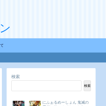
ン
て
検索
検索
にふぉるめーしょん 鬼滅の