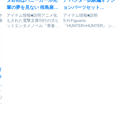
ア
タ野郎はバニーガール先
ア ハンター試験編オプシ
が
輩の夢を見ない 桜島麻衣
ョンパーツセット
バニーVer. 1/4 完成品フィ
『HUNTER×HUNTER』
さ
アイテム情報■説明アニメ化
アイテム情報■説明
体
もされた電撃文庫刊行の大ヒ
S.H.Figuarts
ギュア[フリーイング]が予
[BANDAI SPIRITS]が予
し
ットエンタメノベル『青春ブ
『HUNTER×HUNTER』 シリ
約受付開始
約受付中
タ野郎はバニーガール先輩の
ーズから、別売りの「ゴン」
ふ
夢を見ない』より、人気女優
と「キルア」専用の「オプシ
ア
「桜島麻衣」先輩を、1/4ス
ョンパーツセット」が登場。
ケールで立体化しました。大
ハンター試験編で活躍したア
スケールバニーフィギュアな
イテムがオプションバーツセ
らではのボリューム感や、布
ットとして登場！豊富な交換
製網...
用表...
リ
ラ
）
]
ゴ
リ
ク
タ