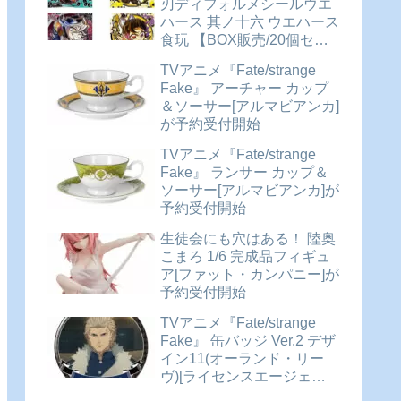
刃ディフォルメシールウエ
ハース 其ノ十六 ウエハース
食玩 【BOX販売/20個セッ
ト】が予約受付開始
TVアニメ『Fate/strange
Fake』 アーチャー カップ
＆ソーサー[アルマビアンカ]
が予約受付開始
TVアニメ『Fate/strange
Fake』 ランサー カップ＆
ソーサー[アルマビアンカ]が
予約受付開始
生徒会にも穴はある！ 陸奥
こまろ 1/6 完成品フィギュ
ア[ファット・カンパニー]が
予約受付開始
TVアニメ『Fate/strange
Fake』 缶バッジ Ver.2 デザ
イン11(オーランド・リー
ヴ)[ライセンスエージェン
ト]が予約受付中