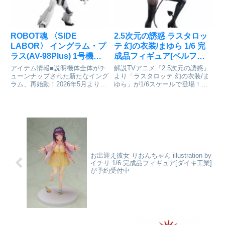
ROBOT魂 〈SIDE
2.5次元の誘惑 ラスタロッ
LABOR〉 イングラム・プ
テ 幻の衣装/まゆら 1/6 完
ラス(AV-98Plus) 1号機
成品フィギュア[ベルファ
『機動警察パトレイバー
イン]が予約受付開始
アイテム情報■説明機体全体がチ
解説TVアニメ『2.5次元の誘惑』
EZY』[BANDAI SPIRITS]
ューンナップされた新たなイング
より「ラスタロッテ 幻の衣装/ま
ラム、再始動！2026年5月より、
ゆら」が1/6スケールで登場！コ
が予約受付中
全3章構成で公開される最新作
スプレイベントシーンをモチーフ
『機動警察パトレイバー EZY』
に立体化しました。まゆらの圧巻
より「イングラム・プラス（AV-
のスタイルを再現すべく、どこか
98Plus）1号機」がROBOT魂に
ら見ても美しいボディラインを堪
登場！リボルバー...
能できるよう造形してお...
お出迎え彼女 りおんちゃん illustration by
イチリ 1/6 完成品フィギュア[ダイキ工業]
が予約受付中