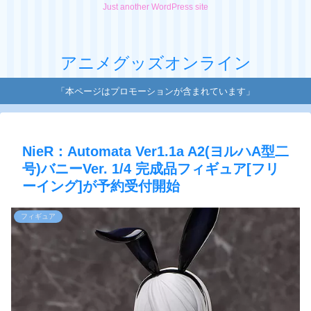
Just another WordPress site
アニメグッズオンライン
「本ページはプロモーションが含まれています」
NieR：Automata Ver1.1a A2(ヨルハA型二
号)バニーVer. 1/4 完成品フィギュア[フリ
ーイング]が予約受付開始
フィギュア