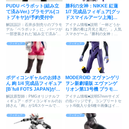
PUDU ベラボット(組み立
勝利の女神：NIKKE 紅蓮
て済みVer.) プラモデル[コ
1/7 完成品フィギュア[グッ
トブキヤ]が予約受付中
ドスマイルアーツ上海]が
予約受付中
解説設計：石井歩別売りのプラモ
アイテム情報■説明「一杯どうか
デル「ベラボット」に、パーツが
ね？酒の肴は月光と風だ。」人気
一部塗装された“組み立て済み”バ
スマホゲーム『勝利の女神：
ージョンが登場！レストラン等で
NIKKE』より、パイオニア所属
おなじみのネコ型配膳ロボット
のニケ「紅蓮」が1/7スケールフ
フィギュア
フィギュア
「ベラボット」。プラモデルより
ィギュアで登場です。肩幅より大
もさらにお手軽に「ベラボット」
きな角笠でも隠しきれない、おち
の魅力を楽しめる、組み立て済
ゃめな笑顔が魅力的です。特徴
み...
的...
ボディコンギャルのお姉さ
MODEROID ヱヴァンゲリ
ん 絢 1/4 完成品フィギュア
ヲン新劇場版 エヴァンゲ
[B´full FOTS JAPAN]が予
リオン第13号機 プラモデ
約受付中
ル[グッドスマイルカンパ
解説原型師：PMGオリジナルフ
アイテム情報■説明57mmサイズ
ニー]が予約受付開始
ィギュア・ボディコンギャルのお
の缶バッジです。コンプリートセ
姉さん「絢」が1/6スケールで登
ット/6個入り全6種※画像はイメ
場！肌のラインを際立たせるピン
ージです。実際の商品とは異なる
クの光沢ボディコンに、だぼっと
場合が御座います。『ヱヴァンゲ
フィギュア
フィギュア
羽織ったブルゾン。サイハイブー
リヲン新劇場版』MODEROID エ
ツで挑発的にキメた姿は圧巻の存
ヴァンゲリオン第13号機© カラ
在感を放ちます。ぺろっと舌を...
ーAnime St...