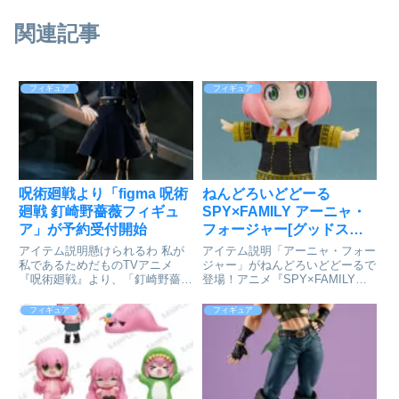
関連記事
フィギュア
フィギュア
呪術廻戦より「figma 呪術
ねんどろいどどーる
廻戦 釘崎野薔薇フィギュ
SPY×FAMILY アーニャ・
ア」が予約受付開始
フォージャー[グッドスマ
イルカンパニー]が予約受
アイテム説明懸けられるわ 私が
アイテム説明「アーニャ・フォー
付開始
私であるためだものTVアニメ
ジャー」がねんどろいどどーるで
『呪術廻戦』より、「釘崎野薔
登場！アニメ『SPY×FAMILY』
薇」がfigmaになって登場！スム
より、 他者の心を読める超能力
ーズ且つキチッと決まるfigmaオ
者「アーニャ・フォージャー」が
フィギュア
フィギュア
リジナル関節パーツで、さまざま
ねんどろいどどーる化！※肌の色
なシーンを再現。要所に軟質素材
味はキャラクターのオリジナルカ
を使う事でプロポーションを...
ラーを採用しています。※...