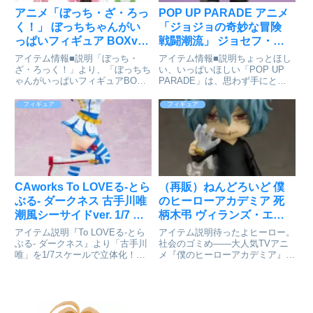
アニメ「ぼっち・ざ・ろっ
POP UP PARADE アニメ
く！」 ぼっちちゃんがい
「ジョジョの奇妙な冒険
っぱいフィギュア BOXver.
戦闘潮流」 ジョセフ・ジ
6個入りBOX[ブシロードク
ョースター 完成品フィギ
アイテム情報■説明「ぼっち・
アイテム情報■説明ちょっとほし
リエイティブ]が好評発売
ュア[グッドスマイルカン
ざ・ろっく！」より、「ぼっちち
い、いっぱいほしい「POP UP
ゃんがいっぱいフィギュアBOX
PARADE」は、思わず手にとっ
中
パニー]が予約受付中
Ver.」が登場！※全5種※1BOX／
てしまうお手頃価格、全高17～
6パック入り※BOX未開封に限
18cmの飾りやすいサイズ、スピ
フィギュア
フィギュア
り、1BOXで全種コンプリート出
ーディにお届けなど、フィギュア
来ます。■サイズ全高約50mmぼ
ファンにやさしいカタチを追求し
っち・ざ・ろっく!...
たフィギュアシリーズで...
CAworks To LOVEる-とら
（再販）ねんどろいど 僕
ぶる- ダークネス 古手川唯
のヒーローアカデミア 死
潮風シーサイドver. 1/7 完
柄木弔 ヴィランズ・エデ
成品フィギュアが好評発売
ィションが予約受付開始
アイテム説明『To LOVEる-とら
アイテム説明待ったよヒーロー。
中
ぶる- ダークネス』より「古手川
社会のゴミめ――大人気TVアニ
唯」を1/7スケールで立体化！普
メ『僕のヒーローアカデミア』よ
段とは違った“アイドル衣装”がと
り、敵＜ヴィラン＞連合のリーダ
っても眩しく、恥じらいつつ戸惑
ー「死柄木弔」のねんどろいどが
う姿を可愛らしく再現しました！
再販決定！全身を覆う無数の「手
青と白を基調とした爽やかなセー
首パーツ」は取り外しが可能とな
ラー服に、帽子やブ...
っております。交換用表情パー