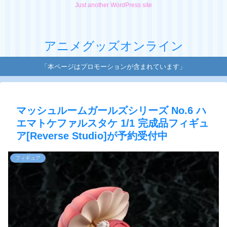
Just another WordPress site
アニメグッズオンライン
「本ページはプロモーションが含まれています」
マッシュルームガールズシリーズ No.6 ハ
エマトケファルスタケ 1/1 完成品フィギュ
ア[Reverse Studio]が予約受付中
フィギュア