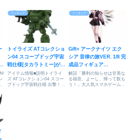
フィギュア
フィギュア
ー
トイライズ ATコレクショ
Gift+ アークナイツ エク
！
ン04 スコープドッグ宇宙
シア 音律の旅VER. 1/8 完
ア
戦仕様[タカラトミー]が予
成品フィギュア
開
約受付中
[Myethos]が予約受付開
N!
アイテム情報■説明トイライ
解説「勝利の知らせは甘美な
ン
ズ ATコレクション04 スコー
る福音。よーし、帰って飲も
始
ン
プドッグ宇宙戦仕様 出撃！装
う！」大人気スマホゲーム
©
甲騎兵ボトムズTVシリーズ第
『アークナイツ』より、音律
レ
29話より登場した謎の戦艦X
聯覚のスペシャルコスチュー
艦内に搭載されていたラウン
ムをまとった「エクシア」
ドムーバー装備の宇宙戦仕様
が、1/8スケールフィギュア
のスコープドッグを再現。装
となって登場！淡いピンクか
甲騎兵ボトムズ_トイ...
らブラックへとグラデーショ
ンするジ...
ギ
タ