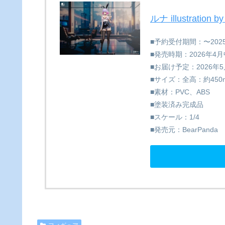
ルナ illustratio
■予約受付期間：〜2025
■発売時期：2026年4月中(
■お届け予定：2026年
■サイズ：全高：約450
■素材：PVC、ABS
■塗装済み完成品
■スケール：1/4
■発売元：BearPanda