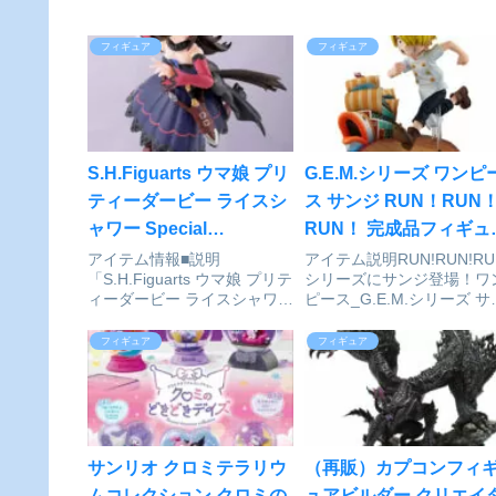
フィギュア
フィギュア
S.H.Figuarts ウマ娘 プリ
G.E.M.シリーズ ワンピ
ティーダービー ライスシ
ス サンジ RUN！RUN
ャワー Special
RUN！ 完成品フィギュ
Edition[BANDAI
[メガハウス]が予約受付
アイテム情報■説明
アイテム説明RUN!RUN!RU
「S.H.Figuarts ウマ娘 プリテ
シリーズにサンジ登場！ワ
SPIRITS]が予約受付開始
始
ィーダービー ライスシャワ
ピース_G.E.M.シリーズ サ
ー」がSpecial Editionで登
ジ RUN!RUN!RUN!©H.N.F.
場！レースシーンや勝利演出
尾田栄一郎/集英社･フジテ
フィギュア
フィギュア
が再現可能！ウマ娘ユーザー
ビ･東映アニメーション
待望の可動フィギュア！【セ
colleizeで探す
ット内容一覧】フィギュア本
体、交換用...
サンリオ クロミテラリウ
（再販）カプコンフィ
ムコレクション クロミの
ュアビルダー クリエイ