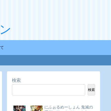
ン
て
検索
検索
にふぉるめーしょん 鬼滅の