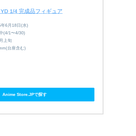
n by YD 1/4 完成品フィギュア
年6月18日(水)
4/1〜4/30)
5月上旬
mm(台座含む)
Anime Store.JPで探す