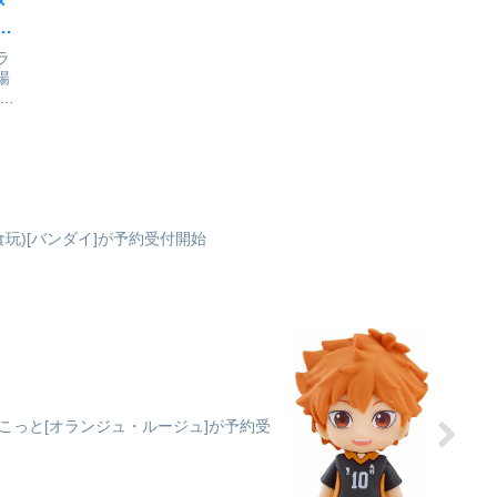
・
ィ
ラ
場
受
ゴ
、
能
生
で
に
食玩)[バンダイ]が予約受付開始
こっと[オランジュ・ルージュ]が予約受