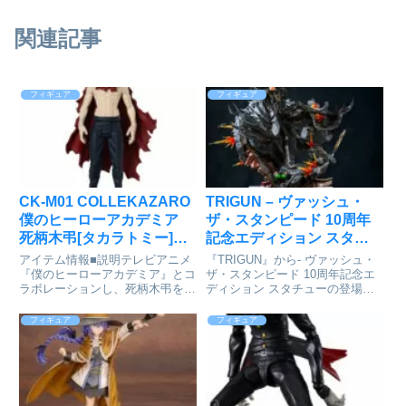
関連記事
フィギュア
フィギュア
CK-M01 COLLEKAZARO
TRIGUN – ヴァッシュ・
僕のヒーローアカデミア
ザ・スタンピード 10周年
死柄木弔[タカラトミー]が
記念エディション スタチ
予約受付開始
ュー[フィギュラマコレク
アイテム情報■説明テレビアニメ
『TRIGUN』から- ヴァッシュ・
ターズ]が予約受付開始
『僕のヒーローアカデミア』とコ
ザ・スタンピード 10周年記念エ
ラボレーションし、死柄木弔を商
ディション スタチューの登場で
品化。首、肩腕、股関節が可動し
す！『TRIGUN』- ヴァッシュ・
ます。漫画やアニメといった人気
ザ・スタンピード 10周年記念エ
フィギュア
フィギュア
キャラクターコンテンツとコラボ
ディション スタチュー
レーションしたコレクタブルフィ
『TRIGUN』から- ヴァッシュ・
ギュアシリーズです。ブリスタ
ザ・スタンピード...
ー...