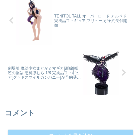
ア5」だけをライン...
「論破フィルムシート」ほか...
TENITOL TALL オーバーロード アルベド
完成品フィギュア[フリュー]が予約受付開
始
劇場版 魔法少女まどか☆マギカ[新編]叛
逆の物語 悪魔ほむら 1/8 完成品フィギュ
ア[グッドスマイルカンパニー]が予約受付
開始
コメント