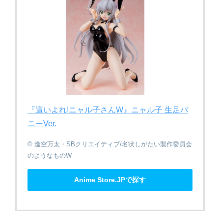
『這いよれ!ニャル子さん​W』​ニャル子 生足バ
ニーVer.
© 逢空万太・SBクリエイティブ/名状しがたい製作委員会
のようなものW
Anime Store.JPで探す