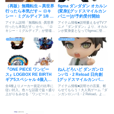
（再販）無職転生～異世界
figma ダンダダン オカルン
行ったら本気だす～ ロキ
(変身)[グッドスマイルカン
シー・ミグルディア 1/8 完
パニー]が予約受付開始
成品フィギュア[コトブキ
アイテム説明「無職転生 -異世界
アイテム情報■説明萎えるぜTVア
ヤ]が予約受付開始
行ったら本気だす-」から、「ロ
ニメ『ダンダダン』より、オカル
キシー・ミグルディア」が登場で
ンが変身姿となってfigmaに登
す！無職転生 -異世界行ったら本
場！●頭部はパーツの付け替えに
気だす-_ロキシー・ミグルディア
より、マスク姿と素顔状態の切り
フィギュア
フィギュア
colleizeで探す
替え再現が可能●オプションパー
ツ：「目線交換パーツ」「アクシ
ョン用前髪パーツ」「ターボ...
『ONE PIECE ワンピー
ねんどろいど ダンガンロ
ス』​LOGBOX RE BIRTH
ンパ1・2 Reload 日向創
ギア5スペシャル 4個入り
[グッドスマイルカンパニ
BOXが予約受付開始
ー]が予約受付中
全4種よりメーカー規定の比率に
アイテム情報■説明その言葉、斬
従い封入。色々な話題で益々盛り
らせてもらう！大人気ゲーム『ダ
上がりをみせる「ワンピース」の
ンガンロンパ1・2 Reload』よ
名シーンを迫力のジオラマで立体
り、超高校級の？？？「日向創」
再現したシリーズ「LOGBOX RE
がねんどろいどで登場です！・表
BIRTH」に第5弾が登場！今回は
情パーツ：「笑顔」「追及顔」
なんと衝撃の登場を果たした「ギ
「焦り顔」・オプションパーツ：