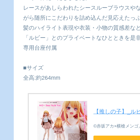
レースがあしらわれたシースルーブラウスや
がら随所にこだわりを詰め込んだ見応えたっ
髪のハイライト表現や衣装・小物の質感差な
「ルビー」とのプライベートなひとときを是
専用台座付属
■サイズ
全高:約264mm
【推しの子】_ルビー Da
©赤坂アカ×横槍メンゴ