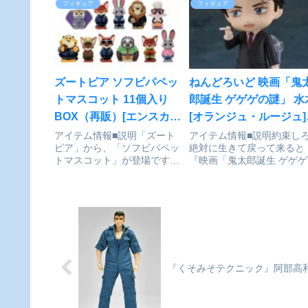
帯を巻いた姿で再登場！交換
遥」がねんどろいどになっ
フィギュア
フィギュア
用表情パーツは「通常顔」
登場です！●表情パーツ：
「戦闘顔」「伏し目顔」が付
「飄々顔」「赤面顔」「ケ
属。オプションパーツには
カ顔」●オプションパーツ
「立体機動装置」と「超硬質
「みんなの連絡先が入った
スチール...
マ...
ズートピア ソフビパペッ
ねんどろいど 映画「鬼
トマスコット 11個入り
郎誕生 ゲゲゲの謎」 水
BOX（再販）[エンスカ
[オランジュ・ルージュ]
イ]が予約受付中
予約受付開始
アイテム情報■説明「ズート
アイテム情報■説明約束し
ピア」から、「ソフビパペッ
絶対に生きて戻って来ると
トマスコット」が登場です！
『映画「鬼太郎誕生 ゲゲゲ
1BOX／11個入りズートピア
謎」』より、「水木」がね
_ソフビパペットマスコット
どろいどになって登場です
【BOX／11個入り】通販サイ
●表情パーツ： 「冷静顔」
トで検索する
「爽やか顔」「戦闘顔」●
プションパーツ：「タバコ
「おちょこ」「斧」ほか専
台座...
『く​そみそテクニック』​阿部​