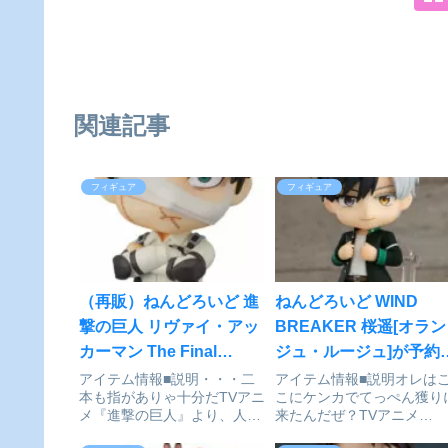
関連記事
フィギュア
フィギュア
（再販）ねんどろいど 進
ねんどろいど WIND
撃の巨人 リヴァイ・アッ
BREAKER 桜遥[オラン
カーマン The Final
ジュ・ルージュ]が予約
Season Ver.[グッドスマ
付開始
アイテム情報■説明・・・二
アイテム情報■説明オレは
本も指がありゃ十分だTVアニ
こにケンカでてっぺん獲り
イルカンパニー]が予約受
メ『進撃の巨人』より、人類
来たんだぜ？TVアニメ
付中
最強の兵士「リヴァイ」が包
『WIND BRAKER』より「