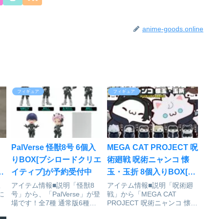
anime-goods.online
フィギュア
フィギュア
PalVerse 怪獣8号 6個入
MEGA CAT PROJECT 呪
りBOX[ブシロードクリエ
術廻戦 呪術ニャンコ 懐
受
イティブ]が予約受付中
玉・玉折 8個入りBOX[メ
ガハウス]が予約受付開始
こ
アイテム情報■説明「怪獣8
アイテム情報■説明「呪術廻
に
号」から、「PalVerse」が登
戦」から「MEGA CAT
場です！全7種 通常版6種＋
PROJECT 呪術ニャンコ 懐
桜
シークレット1種1BOX／6パ
玉・玉折」が登場です！■彩