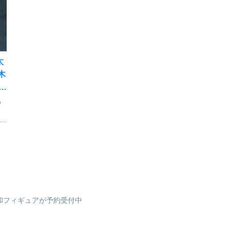
て
ック入り※1BOXで全種揃い
色済みフィギュア1種+キャラ
ません。■サイズ全高約
クターシート1枚BOX／8個入
ン
90mm※サイズは種類によっ
り■サイズ全長30mm前後呪
：
て異なります。怪獣8号
術廻戦_MEGA CAT
ス
_PalVerse 【...
PROJECT ...
太
木
が
ろ
の
ん
！
オ
」
用
高和フィギュアが予約受付中