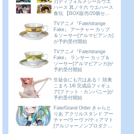
刃ディフォルメシールウエ
ハース 其ノ十六 ウエハース
食玩 【BOX販売/20個セッ
ト】が予約受付開始
TVアニメ『Fate/strange
Fake』 アーチャー カップ
＆ソーサー[アルマビアンカ]
が予約受付開始
TVアニメ『Fate/strange
Fake』 ランサー カップ＆
ソーサー[アルマビアンカ]が
予約受付開始
生徒会にも穴はある！ 陸奥
こまろ 1/6 完成品フィギュ
ア[ファット・カンパニー]が
予約受付開始
Fate/Grand Order きゃらと
りあ アクリルスタンド アー
チャー/ラーヴァ/ティアマト
[アルジャーノンプロダクト]
が予約受付開始