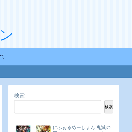
ン
て
検索
検索
にふぉるめーしょん 鬼滅の