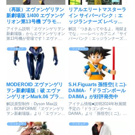
（再販）ヱヴァンゲリヲン
リアルエリートマスターラ
新劇場版 1/400 エヴァンゲ
イン サイバーパンク：エ
リオン第13号機 プラモデ
ッジランナーズ レベッカ
ル[コトブキヤ]が予約受付
DX版[プライム1スタジオ]
アイテム説明「ヱヴァンゲリヲン
解説「つきあってやるよ。地獄ま
開始
が予約受付開始
新劇場版」からエヴァンゲリオン
でな」――レベッカアニメ『サイ
第13号機が登場です！ヱヴァン
バーパンク：エッジランナーズ』
ゲリヲン新劇場版_エヴァンゲリ
より、レベッカがリアルエリート
オン第13号機©khara, inc.colleize
マスターラインで立体化！レベッ
フィギュア
フィギュア
で探す
カらデイビッドのクルーを、原作
ゲーム『サイバーパンク 2077』
のCGテイストで表現したら...
MODEROID ヱヴァンゲリ
S.H.Figuarts 孫悟空(ミニ)-
ヲン新劇場版：破 エヴァ
DAIMA- 『ドラゴンボール
ンゲリオンMark.06 プラモ
DAIMA』が好評発売中
デル[グッドスマイルカン
解説原型制作：Dyson Max設
アイテム情報■説明2024年秋展開
パニー]が予約受付中
計：BONFORME『ヱヴァンゲリ
予定の『ドラゴンボール
ヲン新劇場版』より「エヴァンゲ
DAIMA』より「孫悟空(ミニ)」が
リオンMark.06」がMODEROID
S.H.Figuartsに登場。2024年秋展
に登場！・全高約165mm。各関
開予定の『ドラゴンボール
フィギュア
フィギュア
節可動。交換用手首各種付属。・
DAIMA』より「孫悟空(ミニ)」
カシウスの槍、光輪パーツが付
を、劇中イメージのサイズ感、独