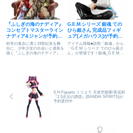
属。・各種成...
自の可動構造採...
『ふしぎの​海の​ナディア』​
G.E.M.シリーズ 銀魂 ての
コンセプトマスターライン
ひら銀さん 完成品フィギ
ナディア&ジャンが予約受
ュア[メガハウス]が予約受
付開始
付中
科学の進歩に沸く19世紀末を舞
アイテム情報■説明「銀魂」から
台に、少年少女の出会いと成長を
「G.E.M.シリーズ てのひら銀さ
描く『ふしぎの海のナディア』。
ん」が登場です！銀魂_G.E.M.シ
この90’sアニメの始まりを告げた
リーズ てのひら銀さん© TV
庵野秀明監督のSF冒険譚か
TOKYO Corporation All rights
ら、“ナディア＆ジャン” を1/6ス
reserved. Copyright © BS...
ケールで立体化！朗らかに微笑
み、ゆったり腰を下ろす少年...
S.H.Figuarts ミリエラ 天使空挺隊/美花莉
『2.5次元の誘惑』[BANDAI SPIRITS]が
予約受付中