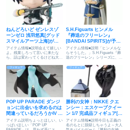
ねんどろいど ゼンレスゾ
S.H.Figuarts ヒンメル
ーンゼロ 浅羽悠真[グッド
『葬送のフリーレン』
スマイルアーツ上海]が予
[BANDAI SPIRITS]が予約
約受付中
受付中
アイテム情報■説明会えて嬉しい
アイテム情報■説明「ヒンメルな
よ。残業しろって言いに来たな
らそうした。」S.H.Figuarts『葬
ら、話は変わってくるけどね大人
送のフリーレン』シリーズに、
気スマホ向けゲーム『ゼンレスゾ
「勇者ヒンメル」が登場！千年を
ーンゼロ』より、「浅羽悠真」が
超えるフリーレンの物語を、思い
フィギュア
フィギュア
ねんどろいどになって登場です！
出と共に彩る「勇者ヒンメル」。
●表情パーツ：「笑顔」「疲れ
誰よりも強く、誰よりも優しいヒ
顔」「苦しみ顔」●オプションパ
ンメルの姿を立体化。...
ーツ...
POP UP PARADE ダンジ
勝利の女神：NIKKE クエ
ョンに出会いを求めるのは
ンシー：エスケープクイー
間違っているだろうかIV リ
ン 1/7 完成品フィギュア[グ
リルカ・アーデ 完成品フ
ッドスマイルアーツ上海]
アイテム説明ちょっとほしい、い
アイテム情報■説明今日も正義の
ィギュア[グッドスマイル
が予約受付中
っぱいほしい「POP UP
名のもとに脱獄しちゃうよ～大人
PARADE」は、思わず手にとっ
気モバイルゲーム『勝利の女神：