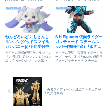
カンパニー]が予約受付開
てしまうお手頃価格、全高17～
NIKKE』より、「リアルカイン
始
18cmの飾りやすいサイズ、スピ
ドネス部隊」に所属するニケ「ク
フィギュア
フィギュア
ーディにお届けなど、フィギュア
エンシー」が、1/7スケールフィ
ファンにやさしいカタチを追求し
ギュアとなって登場！勝利の女
たフィギュアシリーズです。専...
神:NIKKE_クエンシー:...
ねんどろいど にじさんじ
S.H.Figuarts 仮面ライダー
ルンルン[グッドスマイル
ガッチャード スチームホ
カンパニー]が予約受付中
ッパー(初回生産) 『仮面ラ
イダーガッチャード』
アイテム情報■説明ランランリン
アイテム説明「仮面ライダーシリ
[BANDAI SPIRITS]が予約
リン 飛ばして レンレンロンロン
ーズ」から「S.H.Figuarts 仮面ラ
戻して ルーンルン！大人気バー
イダーガッチャード スチームホ
受付開始
チャルライバーグループ『にじさ
ッパー」が登場です！仮面ライダ
んじ』より、ある日空から落ちて
ーシリーズ_S.H.Figuarts 仮面ラ
きた謎のいきもの「ルンルン」が
イダーガッチャード スチームホ
ねんどろいどになって登場で
ッパー(初回生産)colleiz...
す！・表情パーツ：「笑顔」
「ウ...
『勇者ライディーン』​純金フィギュアが
予約受付開始