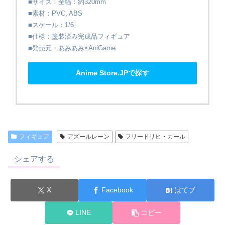
■サイズ：全幅：約320mm
■素材：PVC, ABS
■スケール：1/6
■仕様：塗装済み完成品フィギュア
■発売元：あみあみ×AniGame
Anime Store.JPで探す
フィギュア
アズールレーン
フリードリヒ・カール
シェアする
X
Facebook
はてブ
LINE
コピー