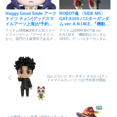
Huggy Good Smile アーク
ROBOT魂 〈SIDE MS〉
ナイツ チェン[グッドスマ
GAT-X103 バスターガンダ
イルアーツ上海]が予約受
ム ver. A.N.I.M.E. 『機動戦
付中
士ガンダムSEED』
アイテム情報■説明大人気スマー
アイテム説明ROBOT魂 ver.
[BANDAI SPIRITS]が予約
トフォンゲーム『アークナイツ』
A.N.I.M.E.『機動戦士ガンダム
から、龍門の上級警司であるチェ
SEED』で「バスターガンダム」
受付開始
ンがHuggyになって登場！
が登場！遂に初期5機のガンダム
「Huggy Good Smile」は、デフ
が勢揃いする。MS本体からアー
ォルメフィギュアの新シリーズで
ムで接続する2丁の大型銃の連結
す。頭部にはマグネットを内蔵
ギミックや豊富なエフェクトなど
し、両腕を上下に動か...
見どころの多い...
ねんどろいど ダンダダン オカルン[グッ
ドスマイルカンパニー]が予約受付開始
この素晴らしい世界に祝福を！3 ふわぷ