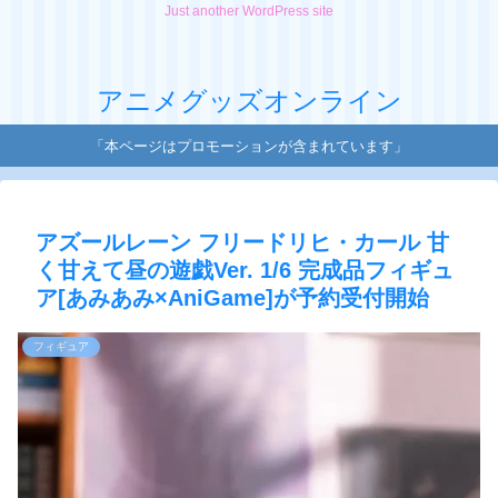
Just another WordPress site
アニメグッズオンライン
「本ページはプロモーションが含まれています」
アズールレーン フリードリヒ・カール 甘
く甘えて昼の遊戯Ver. 1/6 完成品フィギュ
ア[あみあみ×AniGame]が予約受付開始
フィギュア