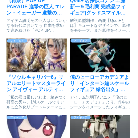
（再販）POP UP
Qset+ 名探偵コナン 工藤
PARADE 進撃の巨人 エレ
新一＆毛利蘭 完成品フィ
ン・イェーガー 進撃の巨
ギュア[グッドスマイルア
人Ver. 完成品フィギュアが
ーツ上海]が予約受付開始
アイテム説明その巨人はいついか
解説原型制作：画鹿【Qset+と
予約受付開始
なる時代においても 自由を求め
は】キュートなデザインで、原作
て進み続けた「POP UP
をモチーフ、また原作をイメージ
PARADE」は、思わず手にとっ
したジオラマ付きデフォルメフィ
てしまうお手頃価格、全高17～
ギュアシリーズで、シチュエーシ
フィギュア
フィギュア
18cmの飾りやすいサイズ、スピ
ョンを求むファンにお届けしたい
ーディにお届けなど、フィギュア
机で飾れる小さなフィギュアで
ファンにやさしいカタチを追求...
す。※製品は自立しません。付
属...
『ソウルキャリバー6』リ
僕のヒーローアカデミアよ
アルエリートマスターライ
り「インターン編スケール
ン アイヴィー アルティメ
フィギュア 緑谷出久」が
ット版が予約受付開始
予約受付開始
「私の躾は厳しいわよ」絡みつく
アイテム説明TVアニメ「僕のヒ
孤高の刃を、1/4スケールでリア
ーローアカデミア」より、作中の
ルに立体化リブートをテーマに、
シーンをイメージしたフィギュア
シリーズへ新風を吹き込んだ『ソ
が登場！TVアニメ第5期にて、エ
ウルキャリバー 6』。最高峰のゲ
ンデヴァー事務所でのインターン
フィギュア
フィギュア
ーム性と映像美を誇る武器格闘ア
活動中に遭遇した敵＜ヴィラン＞
クションから、「アイヴィー」が
に立ち向かう「緑谷出久」の姿を
リアルエリートマスターライ...
イメージしたフィギュアが登場...