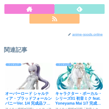
anime-goods.online
関連記事
フィギュア
フィギュア
オーバーロード シャルテ
キャラクター・ボーカル・
ィア・ブラッドフォールン
シリーズ01 初音ミク feat.
バニーVer. 1/4 完成品フィ
Yoneyama Mai 1/7 完成品
ギュア[フリーイング]が予
フィギュア[グッドスマイ