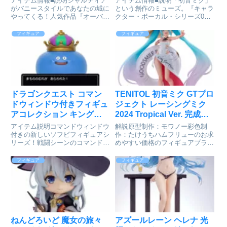
アイテム情報■説明シャルティア
アイテム情報■説明「初音ミク」
約受付中
ルカンパニー]が予約受付
がバニースタイルであなたの城に
という創作のミューズ。『キャラ
やってくる！人気作品『オーバー
クター・ボーカル・シリーズ01
中
ロード』より「シャルティア・ブ
初音ミク』より、イラストレータ
ラッドフォールン」がバニーガー
ー米山舞氏がデザインした「初音
フィギュア
フィギュア
ル姿であなたの元へ！1/4スケー
ミク」を1/7サイズでスケールフ
ルのボリュームに布製網タイツを
ィギュア化。植物等の有機的なモ
使用した豪華仕様でお届けいた...
チーフが散りばめられた背景...
ドラゴンクエスト コマン
TENITOL 初音ミク GTプロ
ドウィンドウ付きフィギュ
ジェクト レーシングミク
アコレクション キングス
2024 Tropical Ver. 完成品
ライム[スクウェア・エニ
フィギュア[フリュー]が予
アイテム説明コマンドウィンドウ
解説原型制作：モワノー彩色制
ックス]が予約受付開始
約受付中
付きの新しいソフビフィギュアシ
作：たけうちハムフリューのお求
リーズ！戦闘シーンのコマンドウ
めやすい価格のフィギュアブラン
ィンドウが付属されていて、モン
ド『TENITOL』より、人気イラ
スターのそばに立てかけることが
ストレーター、モグモ氏による
フィギュア
フィギュア
出来ます。コマンドウィンドウは
『初音ミク GTプロジェクト』の
モンスターによって内容は様々。
描き下ろしイラストを立体化！お
飾った時にドラゴンクエストの
馴染みのツインテールや衣装は...
世...
ねんどろいど 魔女の旅々
アズールレーン ヘレナ 光