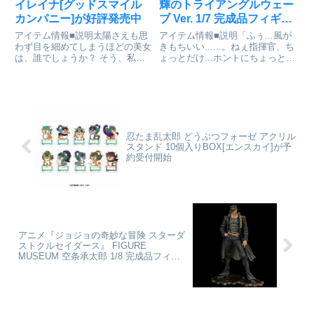
イレイナ[グッドスマイル
輝のトライアングルウェー
カンパニー]が好評発売中
ブ Ver. 1/7 完成品フィギュ
ア[WINGS inc.]が予約受付
アイテム情報■説明太陽さえも思
アイテム情報■説明「ふぅ...風が
中
わず目を細めてしまうほどの美女
きもちいい......。ねぇ指揮官、ち
は、誰でしょうか？ そう、私で
ょっとだけ...ホントにちょっとだ
す！TVアニメ『魔女の旅々』よ
け、あなたの前で大胆になってみ
り、天才魔女「イレイナ」がねん
ようって...そう思ったの......」ア
どろいどになって登場です！交換
ズールレーン_Gift+ ヘレナ 光輝
用表情パーツには、「笑顔」「呆
のトライアングルウェーブ...
れ顔」「ジト目顔」の3種をご
用...
忍たま乱太郎 どうぶつフォーゼ アクリル
スタンド 10個入りBOX[エンスカイ]が予
約受付開始
アニメ『ジョジョの奇妙な冒険 スターダ
ストクルセイダース』 FIGURE
MUSEUM 空条承太郎 1/8 完成品フィギ
ュア[千値練]が予約受付開始