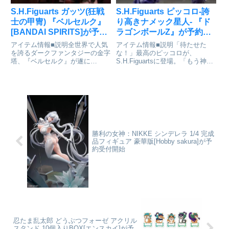
S.H.Figuarts ガッツ(狂戦
S.H.Figuarts ピッコロ-誇
士の甲冑) 『ベルセルク』
り高きナメック星人- 『ド
[BANDAI SPIRITS]が予約
ラゴンボールZ』が予約受
受付中
付中
アイテム情報■説明全世界で人気
アイテム情報■説明「待たせた
を誇るダークファンタジーの金字
な！」最高のピッコロが、
塔、『ベルセルク』が遂に
S.H.Figuartsに登場。「もう神で
S.H.Figuartsに降臨。第一弾は狂
もピッコロでもない……本当の名
戦士の甲冑を身に纏うガッツが登
もわすれてしまったナメック星人
場。「逃げ出した先に 楽園なん
だ」S.H.Figuartsに最新の関節構
てありゃしねえのさ」全世界で人
造を取り入れた完全新規の「ピッ
気を誇るダークファンタジ...
コロ-誇り高き...
勝利の女神：NIKKE シンデレラ 1/4 完成
品フィギュア 豪華版[Hobby sakura]が予
約受付開始
忍たま乱太郎 どうぶつフォーゼ アクリル
スタンド 10個入りBOX[エンスカイ]が予