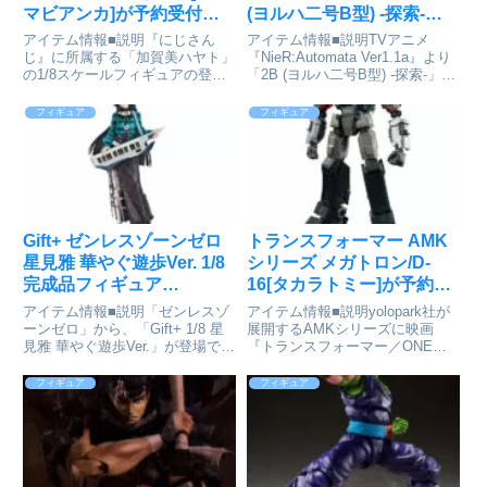
マビアンカ]が予約受付開
(ヨルハ二号B型) -探索-」
始
1/7 完成品フィギュア
アイテム情報■説明『にじさん
アイテム情報■説明TVアニメ
[PROOF]が予約受付開始
じ』に所属する「加賀美ハヤト」
『NieR:Automata Ver1.1a』より
の1/8スケールフィギュアの登場
「2B (ヨルハ二号B型) -探索-」が
です。今回の商品化のために新規
スケールフィギュアとなって登
で描き起こしたイラストを立体化
場。「2B」の堂々とした美しい
フィギュア
フィギュア
いたしました。業務へ向かう社長
佇まいを立体化いたしました。精
の一瞬を切り取ったフィギュアと
巧な武器や衣装とともに、重厚な
なっております。クールな表情
世界...
は...
Gift+ ゼンレスゾーンゼロ
トランスフォーマー AMK
星見雅 華やぐ遊歩Ver. 1/8
シリーズ メガトロン/D-
完成品フィギュア
16[タカラトミー]が予約受
[Myethos]が予約受付中
付中
アイテム情報■説明「ゼンレスゾ
アイテム情報■説明yolopark社が
ーンゼロ」から、「Gift+ 1/8 星
展開するAMKシリーズに映画
見雅 華やぐ遊歩Ver.」が登場で
『トランスフォーマー／ONE』
す！ゼンレスゾーンゼロ_Gift+
のメインキャラクター達が登場。
1/8 星見雅 華やぐ遊歩Ver.通販サ
商品は塗装済みとなっており、取
フィギュア
フィギュア
イトで検索する
扱説明書の通りに各部を組み立て
ていくだけで自由なポーズがとれ
て、映画のシーンも再現で...