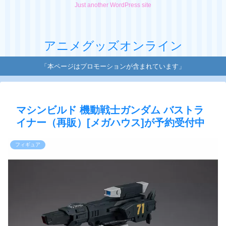
Just another WordPress site
アニメグッズオンライン
「本ページはプロモーションが含まれています」
マシンビルド 機動戦士ガンダム バストラ
イナー（再販）[メガハウス]が予約受付中
フィギュア