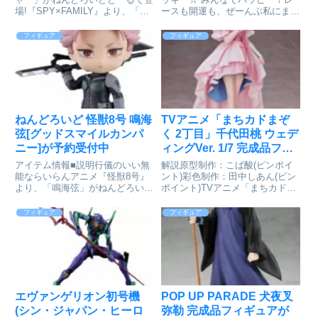
場!『SPY×FAMILY』より、「ロ
ースも開運も、ぜーんぶ私にまか
イド・フォージャー」がねんどろ
せて！ゲーム『ウマ娘 プリティ
いどどーる化！※肌の色味はキャ
ーダービー』より、明るく朗らか
フィギュア
フィギュア
ラクターのオリジナルカラーを採
な自他共に認めるラッキーガール
用しています。※トルソーは付属
のウマ娘「コパノリッキー」がね
しません。※長時間着せ...
んどろいどになって登場です。...
ねんどろいど 怪獣8号 鳴海
TVアニメ「まちカドまぞ
弦[グッドスマイルカンパ
く 2丁目」千代田桃 ウェデ
ニー]が予約受付中
ィングVer. 1/7 完成品フィ
ギュア[メディコス・エン
アイテム情報■説明行儀のいい無
解説原型制作：こば酸(ピンポイ
タテインメント]が予約受
能ならいらんアニメ『怪獣8号』
ント)彩色制作：田中しあん(ピン
より、「鳴海弦」がねんどろいど
ポイント)TVアニメ「まちカドま
付中
で登場です！●表情パーツ：「キ
ぞく 2丁目」より、「千代田桃」
メ顔」「微笑み顔」「本気顔」●
がウェディング姿で登場！本作の
フィギュア
フィギュア
オプションパーツ：「専用武器」
原作10周年＆アニメ5周年を記念
「防衛隊マスク」ほか専用台座付
し、原作・伊藤いづも先生の衣装
属■サイズ全高：約100mm怪...
原案を元に、J.C.S...
エヴァンゲリオン初号機
POP UP PARADE 犬夜叉
(シン・ジャパン・ヒーロ
弥勒 完成品フィギュアが