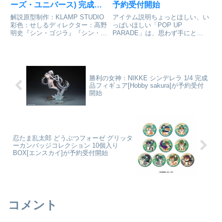
ーズ・ユニバース) 完成品
予約受付開始
フィギュア[グッドスマイ
解説原型制作：KLAMP STUDIO
アイテム説明ちょっとほしい、い
ルカンパニー]が予約受付
彩色：せしるディレクター：高野
っぱいほしい「POP UP
明史『シン・ゴジラ』『シン・エ
PARADE」は、思わず手にとっ
中
ヴァンゲリオン劇場版』『シン・
てしまうお手頃価格、全高17～
ウルトラマン』『シン・仮面ライ
18cmの飾りやすいサイズ、スピ
ダー』4作品がコラボレーション
ーディにお届けなど、フィギュア
する奇跡のプロジェクト『シン・
ファンにやさしいカタチを追求し
ジャパン・ヒーローズ・...
たフィギュアシリーズです。P...
勝利の女神：NIKKE シンデレラ 1/4 完成
品フィギュア[Hobby sakura]が予約受付
開始
忍たま乱太郎 どうぶつフォーゼ グリッタ
ーカンバッジコレクション 10個入り
BOX[エンスカイ]が予約受付開始
コメント