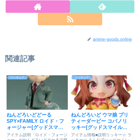
anime-goods.online
関連記事
フィギュア
フィギュア
ねんどろいどどーる
ねんどろいど ウマ娘 プリ
SPY×FAMILY ロイド・フ
ティーダービー コパノリ
ォージャー[グッドスマイ
ッキー[グッドスマイルカ
ルカンパニー]が予約受付
ンパニー]が予約受付中
アイテム説明「ロイド・フォージ
アイテム情報■説明リッキー☆ ラ
開始
ャー」がねんどろいどどーるで登
ッキー☆ みんなでハッピー！レ